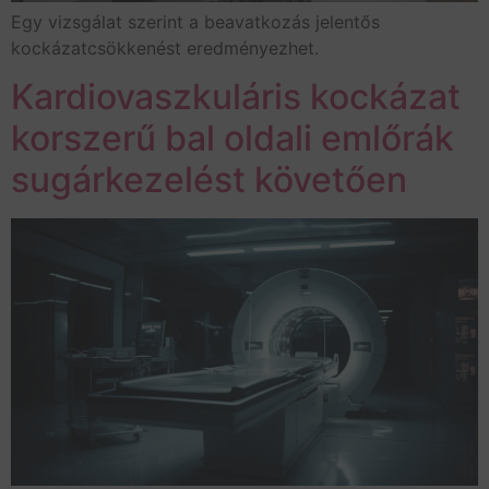
Egy vizsgálat szerint a beavatkozás jelentős
kockázatcsökkenést eredményezhet.
Kardiovaszkuláris kockázat
korszerű bal oldali emlőrák
sugárkezelést követően