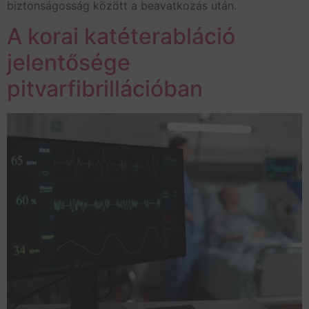
biztonságosság között a beavatkozás után.
A korai katéterabláció
jelentősége
pitvarfibrillációban