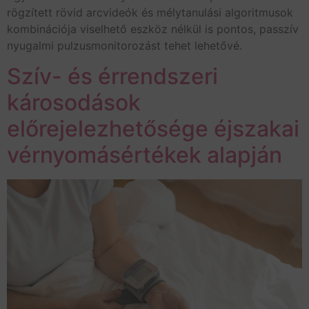
rögzített rövid arcvideók és mélytanulási algoritmusok
kombinációja viselhető eszköz nélkül is pontos, passzív
nyugalmi pulzusmonitorozást tehet lehetővé.
Szív- és érrendszeri
károsodások
előrejelezhetősége éjszakai
vérnyomásértékek alapján