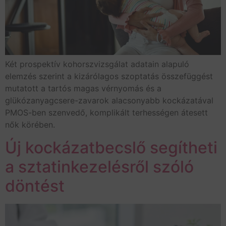
Két prospektív kohorszvizsgálat adatain alapuló
elemzés szerint a kizárólagos szoptatás összefüggést
mutatott a tartós magas vérnyomás és a
glükózanyagcsere-zavarok alacsonyabb kockázatával
PMOS-ben szenvedő, komplikált terhességen átesett
nők körében.
Új kockázatbecslő segítheti
a sztatinkezelésről szóló
döntést