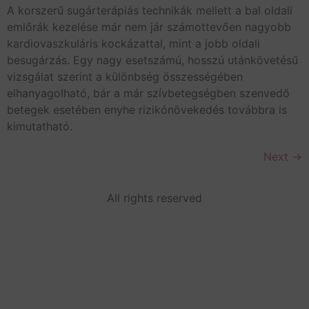
A korszerű sugárterápiás technikák mellett a bal oldali
emlőrák kezelése már nem jár számottevően nagyobb
kardiovaszkuláris kockázattal, mint a jobb oldali
besugárzás. Egy nagy esetszámú, hosszú utánkövetésű
vizsgálat szerint a különbség összességében
elhanyagolható, bár a már szívbetegségben szenvedő
betegek esetében enyhe rizikónövekedés továbbra is
kimutatható.
Next
→
All rights reserved