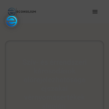
Szív- és érrendszeri
károsodások
előrejelezhetősége
éjszakai
vérnyomásértékek
alapján