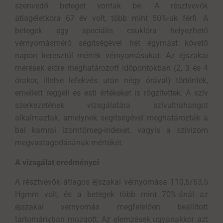
szenvedő beteget vontak be. A résztvevők
átlagéletkora 67 év volt, több mint 50%-uk férfi. A
betegek egy speciális csuklóra helyezhető
vérnyomásmérő segítségével hét egymást követő
napon keresztül mérték vérnyomásukat. Az éjszakai
mérések előre meghatározott időpontokban (2, 3 és 4
órakor, illetve lefekvés után négy órával) történtek,
emellett reggeli és esti értékeket is rögzítettek. A szív
szerkezetének vizsgálatára szívultrahangot
alkalmaztak, amelynek segítségével meghatározták a
bal kamrai izomtömeg-indexet, vagyis a szívizom
megvastagodásának mértékét.
A vizsgálat eredményei
A résztvevők átlagos éjszakai vérnyomása 110,5/63,5
Hgmm volt, és a betegek több mint 70%-ánál az
éjszakai vérnyomás megfelelően beállított
tartományban mozgott. Az elemzések ugyanakkor azt