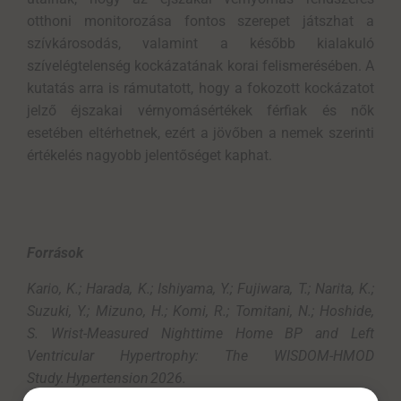
otthoni monitorozása fontos szerepet játszhat a
szívkárosodás, valamint a később kialakuló
szívelégtelenség kockázatának korai felismerésében. A
kutatás arra is rámutatott, hogy a fokozott kockázatot
jelző éjszakai vérnyomásértékek férfiak és nők
esetében eltérhetnek, ezért a jövőben a nemek szerinti
értékelés nagyobb jelentőséget kaphat.
Források
Kario
, K.;
Harada
, K.;
Ishiyama
, Y.;
Fujiwara
, T.;
Narita
, K.;
Suzuki, Y.;
Mizuno
, H.; Komi, R.; Tomitani, N.;
Hoshide
,
S.
Wrist-Measured
Nighttime
Home BP and
Left
Ventricular
Hypertrophy
: The WISDOM-HMOD
Study
.
Hypertension
2026
.