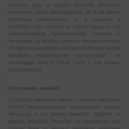
mutatták, hogy az éjszakai szisztolés vérnyomás
emelkedése szoros összefüggésben állt a bal kamrai
izomtömeg növekedésével. Ez a kapcsolat a
rendelőben mért, valamint az otthoni, reggeli és esti
vérnyomásértékek figyelembevételét követően is
fennmaradt. Az éjszakai szisztolés vérnyomás minden
10 Hgmm-es emelkedése 36%-kal növelte a bal kamrai
hipertrófia kialakulásának valószínűségét. Az
összefüggés mind a férfiak, mind a nők körében
kimutatható volt.
Összefoglalás, konklúzió
A vizsgálat eredményei alapján a csuklóra helyezhető
otthoni vérnyomásmérővel meghatározott éjszakai
vérnyomás a bal kamrai hipertrófia független és
jelentős kockázati tényezője. Az eredmények arra
utalnak, hogy az éjszakai vérnyomás rendszeres