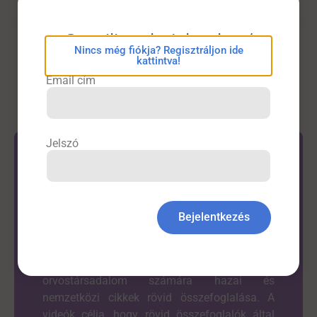
eConsilium bejelentkezés
Nincs még fiókja? Regisztráljon ide
Kardiológia
kattintva!
Email cím
Jelszó
Bejelentkezés
Látta már?
A DrHírek oldal alapvető célja az
orvostársadalom számára hazai és
nemzetközi cikkek rövid összefoglalása. A
videók célja, hogy rövid összefoglalók által