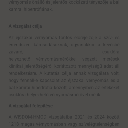
vérnyomás önálló és jelentős kockázati tényezője a bal
kamrai hipertrófiának.
A vizsgálat célja
Az éjszakai vérnyomás fontos előrejelzője a szív- és
érrendszeri károsodásoknak, ugyanakkor a kevésbé
zavaró, csuklóra
helyezhető vérnyomásmérőkkel végzett mérések
klinikai jelentőségéről korlátozott mennyiségű adat áll
rendelkezésre. A kutatás célja annak vizsgálata volt,
hogy fennáll-e kapcsolat az éjszakai vérnyomás és a
bal kamrai hipertrófia között, amennyiben az értékeket
csuklóra helyezhető vérnyomásmérővel mérik.
A vizsgálat felépítése
A WISDOM-HMOD vizsgálatba 2021 és 2024 között
1218 magas vérnyomásban vagy szívelégtelenségben