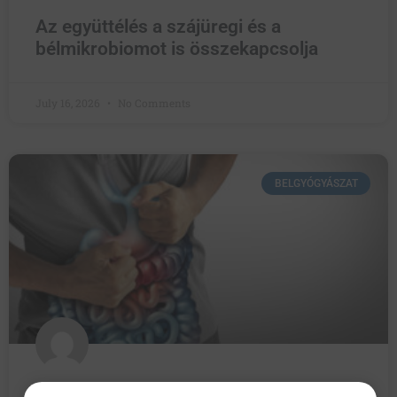
Az együttélés a szájüregi és a
bélmikrobiomot is összekapcsolja
July 16, 2026
No Comments
BELGYÓGYÁSZAT
A risankizumab és az ustekinumab