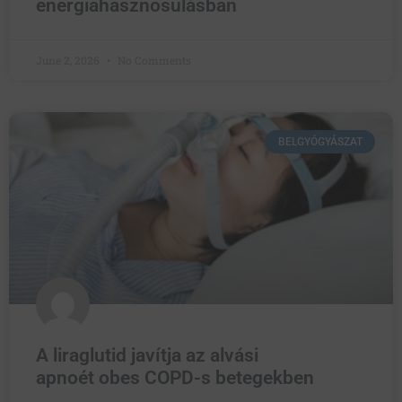
energiahasznosulásban
June 2, 2026
No Comments
BELGYÓGYÁSZAT
A liraglutid javítja az alvási
apnoét obes COPD-s betegekben