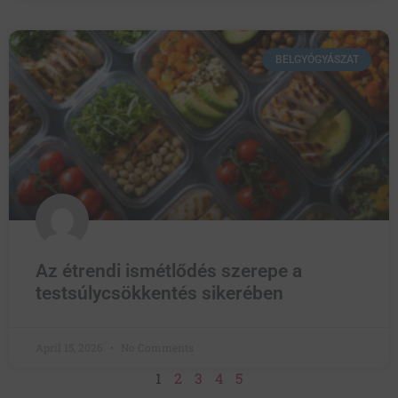
BELGYÓGYÁSZAT
Az étrendi ismétlődés szerepe a
testsúlycsökkentés sikerében
April 15, 2026
No Comments
1
2
3
4
5