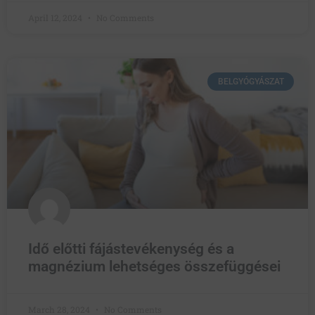
April 12, 2024
No Comments
BELGYÓGYÁSZAT
Idő előtti fájástevékenység és a
magnézium lehetséges összefüggései
March 28, 2024
No Comments