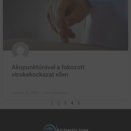
Akupunktúrával a fokozott
strokekockázat ellen
October 20, 2023
No Comments
1
2
3
4
5