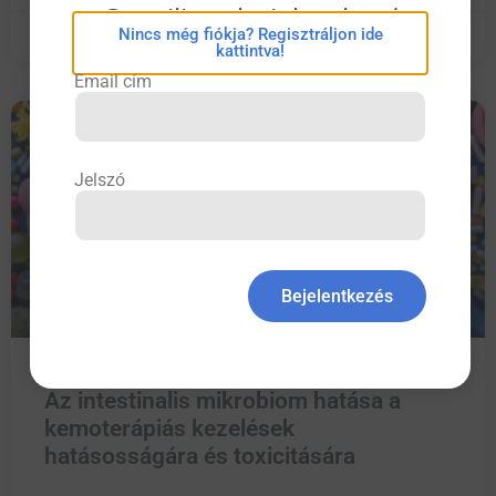
eConsilium bejelentkezés
Nincs még fiókja? Regisztráljon ide
May 22, 2024
No Comments
kattintva!
Email cím
BELGYÓGYÁSZAT
Jelszó
Bejelentkezés
Az intestinalis mikrobiom hatása a
kemoterápiás kezelések
hatásosságára és toxicitására​