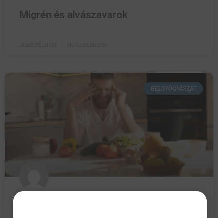
Migrén és alvászavarok
June 25, 2024
No Comments
BELGYÓGYÁSZAT
Migrén és táplálkozás