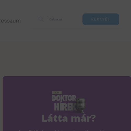
resszum
KERESÉS
Látta már?