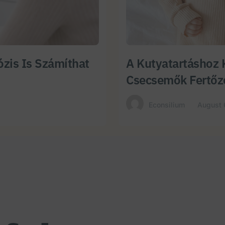
zis Is Számíthat
A Kutyatartáshoz 
Csecsemők Fertőz
Econsilium
August 