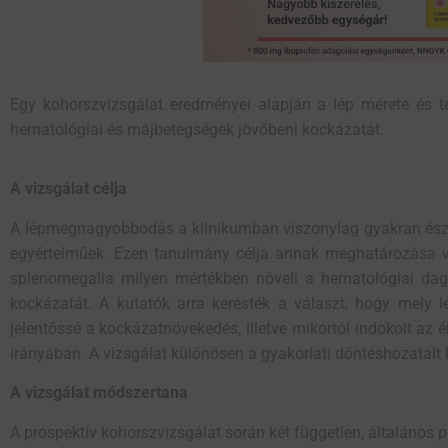
Egy
kohorszvizsgálat
eredményei
alapján
a lép mérete és té
hematológiai és májbetegségek jövőbeni kockázatát.
A vizsgálat célja
A lépmegnagyobbodás a klinikumban viszonylag gyakran észl
egyértelműek. Ezen tanulmány célja annak meghatározása vo
splenomegalia milyen mértékben növeli a hematológiai daga
kockázatát. A kutatók arra keresték a választ, hogy mely lé
jelentőssé a kockázatnövekedés, illetve mikortól indokolt az 
irányában. A vizsgálat különösen a gyakorlati döntéshozatalt k
A vizsgálat módszertana
A prospektív kohorszvizsgálat során két független, általános 