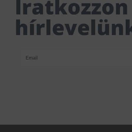
Iratkozzon 
hírlevelün
Email
(Required)