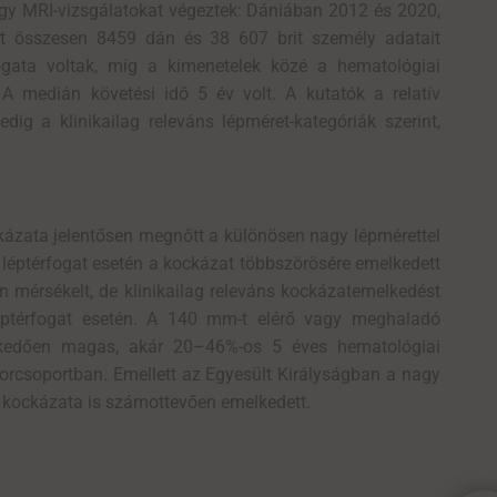
vagy MRI-vizsgálatokat végeztek: Dániában 2012 és 2020,
at összesen 8459 dán és 38 607 brit személy adatait
ogata voltak, míg a kimenetelek közé a hematológiai
 A medián követési idő 5 év volt. A kutatók a relatív
ig a klinikailag releváns lépméret-kategóriák szerint,
kázata jelentősen megnőtt a különösen nagy lépmérettel
y léptérfogat esetén a kockázat többszörösére emelkedett
 mérsékelt, de klinikailag releváns kockázatemelkedést
ptérfogat esetén. A 140 mm-t elérő vagy meghaladó
melkedően magas, akár 20–46%-os 5 éves hematológiai
 korcsoportban. Emellett az Egyesült Királyságban a nagy
t kockázata is számottevően emelkedett.