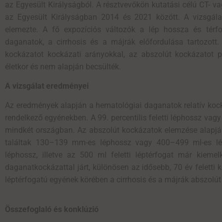
az Egyesült Királyságból. A résztvevőkön kutatási célú CT- 
az Egyesült Királyságban 2014 és 2021 között. A vizsgál
elemezte. A fő expozíciós változók a lép hossza és térf
daganatok, a cirrhosis és a májrák előfordulása tartozott.
kockázatot kockázati arányokkal, az abszolút kockázatot ped
életkor és nem alapján becsülték.
A vizsgálat eredményei
Az eredmények alapján a hematológiai daganatok relatív koc
rendelkező egyénekben. A 99. percentilis feletti léphossz vag
mindkét országban. Az abszolút kockázatok elemzése alapján
találtak 130–139 mm-es léphossz vagy 400–499 ml-es lé
léphossz, illetve az 500 ml feletti léptérfogat már kie
daganatkockázattal járt, különösen az idősebb, 70 év feletti
léptérfogatú egyének körében a cirrhosis és a májrák abszolú
Összefoglaló és konklúzió