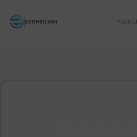
Főolda
Milyen betegségeket