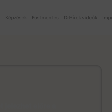
l
Képzések
Füstmentes
DrHírek videók
Imp
 jelezhet előre a