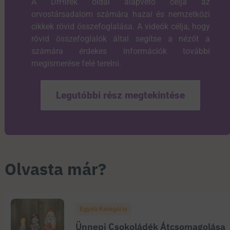
A DrHírek oldal alapvető célja az
orvostársadalom számára hazai és nemzetközi
cikkek rövid összefoglalása. A videók célja, hogy
rövid összefoglalók által segítse a nézőt a
számára érdekes információk további
megismerése felé terelni.
Legutóbbi rész megtekintése
Olvasta már?
Egyéb Kategória
Ünnepi Csokoládék Átcsomagolása