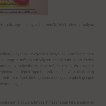
rfogata egy bizonyos határérték felett
növeli a
súlyos
elhető, ugyanakkor következményei és jelentősége nem
lt, hogy a más okból végzett képalkotás során észlelt
natok, a májcirrhosis és a májrák relatív és abszolút
phossz- és léptérfogat-határok esetén válik klinikailag
érintett személyek kivizsgálása esetleges alapbetegségek
ívánta segíteni.
populáción alapuló adatbázist használtak fel Dániából és