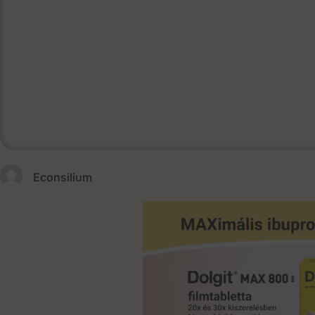
lépmegnagy
February 16
Econsilium