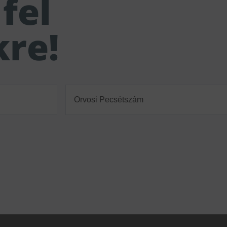
fel
kre!
Orvosi
Pecsétszám
(Required)