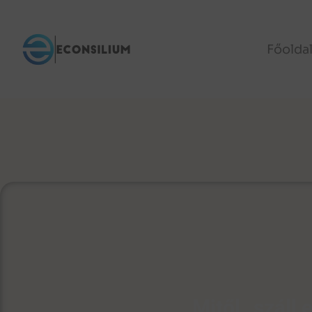
Főolda
Mitől „száll 