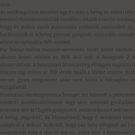
okát.
Az antikoaguláns kezelést egy év után a beteg az akkori irán
eredetű thromboemboliák esetében inkább a tartós antikoagu
Négy év múlva újabb pulmonalis emboliát szenvedett el, i
határoztunk el. A beteg gyorsan gyógyult, minimális marad
elérni az optimális INR-értéket.
Pár hónap múlva masszív vérvizelés miatt hívott házhoz 
akutan levett vérben az INR 16,0 volt. A betegnek 2 
obszerváltam. A Syncumart átmenetileg elhagyva naponta 
Három nap múlva az INR-érték beállt a kívánt szintre. Köz
vérzés gyors megszűnte után nem talált a hólyagban vé
vizsgálattal.
Hosszasan kérdezgettem a beteget, mi lehetett a protrombi
szedett? Acetilszalicilsavat vagy nem szteroid gyulladá
étrendre tért át? Egyéb gyógyszert, antibiotikumot vett be a
A beteg „tagadott”, és bizonyításul, hogy ő rendesen szed
mélyéről a dobozt. Kiderült, hogy pár hete elfogyott az 1
megmaradt még a régi (2 mg-os, azóta már a forgalomból k