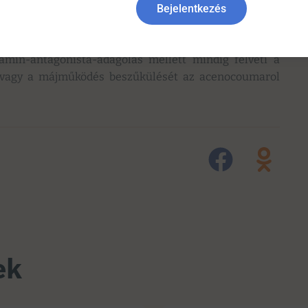
Bejelentkezés
iffúz májmetastasisok jelentek meg. A beteg néhány hét
 májelégtelenség tüneteiben hunyt el.
amin-antagonista-adagolás mellett mindig felveti a
- vagy a májműködés beszűkülését az acenocoumarol
ek