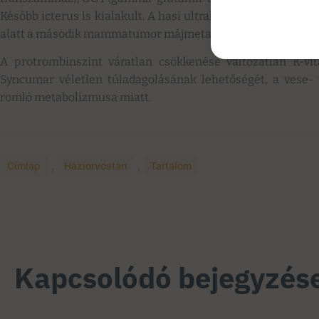
Később icterus is kialakult. A hasi ultrahangvizsgálaton d
alatt a második mammatumor májmetastasisai által okozott
A protrombinszint váratlan csökkenése változatlan K-vit
Syncumar véletlen túladagolásának lehetőségét, a vese
romló metabolizmusa miatt.
Címlap
,
Háziorvostan
,
Tartalom
Kapcsolódó bejegyzés