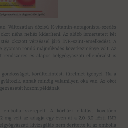
n. Változatlan dózisú K-vitamin-antagonista-szedés
okot néha nehéz kideríteni. Az alább ismertetett két
ztés okozott vérzéssel járó INR-szint-emelkedést. A
se gyorsan romló májműködés következménye volt. Az
t rendszeres és alapos belgyógyászati ellenőrzést is
gondosságot, körültekintést, türelmet igényel. Ha a
egváltozik, annak mindig valamilyen oka van. Az okot
tegem esetét hozom példának.
embolia szerepelt. A kórházi ellátást követően
2 mg volt az adagja egy éven át a 2,0‒3,0 közti INR
elgyógyászati kivizsgálás nem derítette ki az embolia