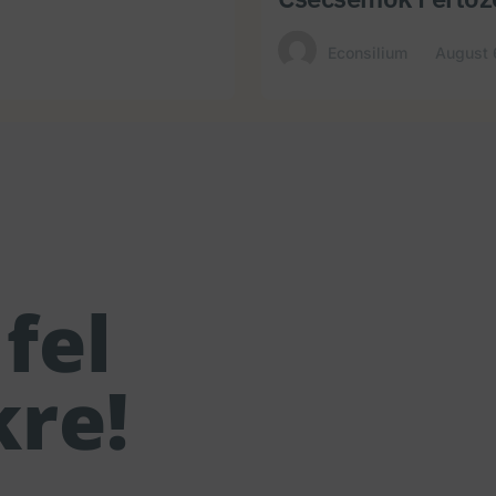
Econsilium
August 
fel
kre!