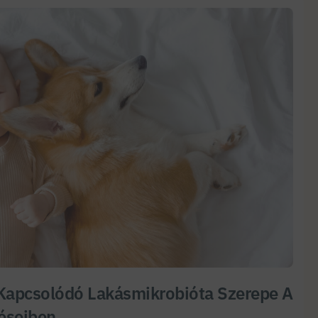
Kapcsolódó Lakásmikrobióta Szerepe A
éseiben