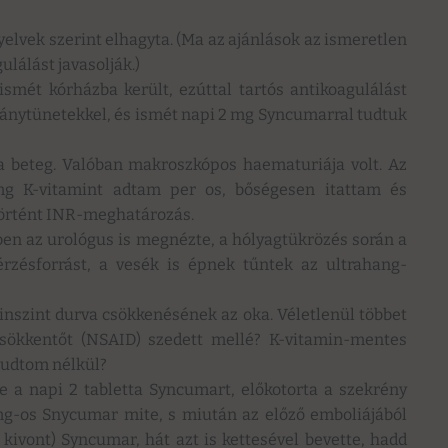
yelvek szerint elhagyta. (Ma az ajánlások az ismeretlen
lálást javasolják.)
smét kórházba került, ezúttal tartós antikoagulálást
ványtünetekkel, és ismét napi 2 mg Syncumarral tudtuk
a beteg. Valóban makroszkópos haematuriája volt. Az
mg K-vitamint adtam per os, bőségesen itattam és
történt INR-meghatározás.
ben az urológus is megnézte, a hólyagtükrözés során a
rzésforrást, a vesék is épnek tűntek az ultrahang-
nszint durva csökkenésének az oka. Véletlenül többet
scsökkentőt (NSAID) szedett mellé? K-vitamin-mentes
 tudtom nélkül?
te a napi 2 tabletta Syncumart, előkotorta a szekrény
 mg-os Snycumar mite, s miután az előző emboliájából
ivont) Syncumar, hát azt is kettesével bevette, hadd