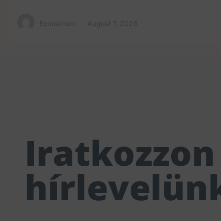
Econsilium
August 7, 2026
Iratkozzon 
hírlevelün