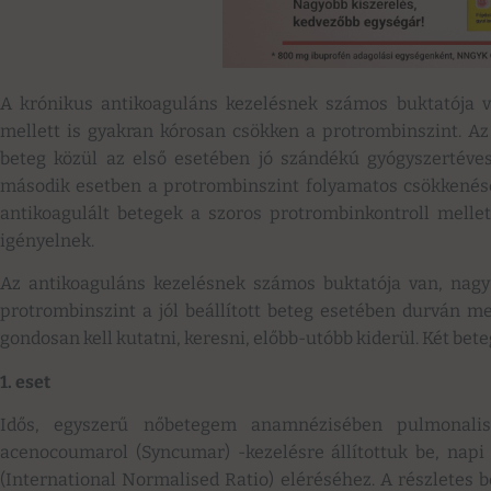
A krónikus antikoaguláns kezelésnek számos buktatója va
mellett is gyakran kórosan csökken a protrombinszint. Az 
beteg közül az első esetében jó szándékú gyógyszertéves
második esetben a protrombinszint folyamatos csökkené
antikoagulált betegek a szoros protrombinkontroll mellet
igényelnek.
Az antikoaguláns kezelésnek számos buktatója van, nagy 
protrombinszint a jól beállított beteg esetében durván m
gondosan kell kutatni, keresni, előbb-utóbb kiderül. Két be
1. eset
Idős, egyszerű nőbetegem anamnézisében pulmonalis 
acenocoumarol (Syncumar) -kezelésre állítottuk be, napi 
(International Normalised Ratio) eléréséhez. A részletes b