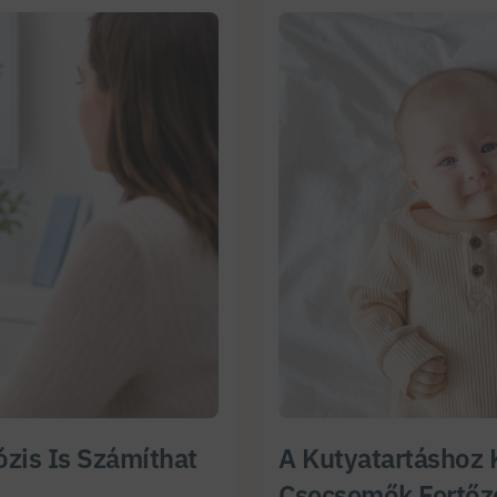
zis Is Számíthat
A Kutyatartáshoz 
Csecsemők Fertőz