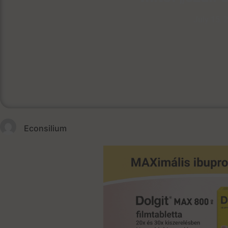
July 15, 
Econsilium