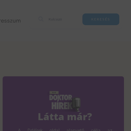
resszum
KERESÉS
Látta már?
A DrHírek oldal alapvető célja az