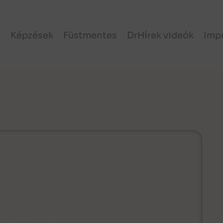
l
Képzések
Füstmentes
DrHírek videók
Imp
el” az INR?