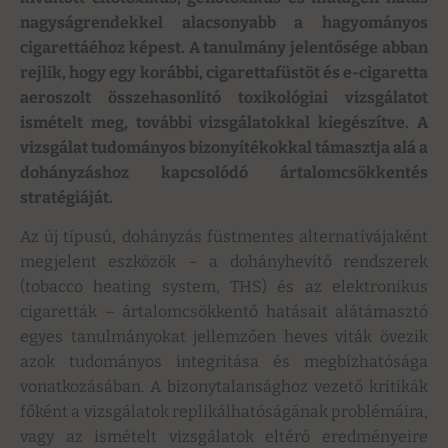
nagyságrendekkel alacsonyabb a hagyományos
cigarettáéhoz képest. A tanulmány jelentősége abban
rejlik, hogy egy korábbi, cigarettafüstöt és e-cigaretta
aeroszolt összehasonlító toxikológiai vizsgálatot
ismételt meg, további vizsgálatokkal kiegészítve. A
vizsgálat tudományos bizonyítékokkal támasztja alá a
dohányzáshoz kapcsolódó ártalomcsökkentés
stratégiáját.
Az új típusú, dohányzás füstmentes alternatívájaként
megjelent eszközök – a dohányhevítő rendszerek
(tobacco heating system, THS) és az elektronikus
cigaretták – ártalomcsökkentő hatásait alátámasztó
egyes tanulmányokat jellemzően heves viták övezik
azok tudományos integritása és megbízhatósága
vonatkozásában. A bizonytalansághoz vezető kritikák
főként a vizsgálatok replikálhatóságának problémáira,
vagy az ismételt vizsgálatok eltérő eredményeire