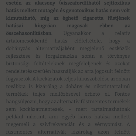
esetén az alacsony (visszafordítható) sejttoxikus
hatás mellett mutagén és genotoxikus hatás nem volt
kimutatható, míg az éghető cigaretta füstjének
hatásai kiugróan magasak ebben az
összehasonlításban.
Ugyanakkor a relatív
ártalomcsökkentő hatás előfeltétele, hogy a
dohányzás alternatívájaként megjelenő eszközök
fejlesztése és forgalmazása során a törvényes
biztonsági feltételeknek megfeleljenek
és
azokat
rendeltetésszerűén használják az arra jogosult felnőtt
fogyasztók. A kockázatok teljes kiküszöbölése azonban
továbbra is kizárólag a dohány és nikotintartalmú
termékek teljes mellőzésével érhető el. Fontos
hangsúlyozni, hogy az alternatív füstmentes termékek
sem kockázatmentesek, – mert tartalmazhatnak
például nikotint, ami egyéb káros hatása mellett
megemeli a szívfrekvenciát és a vérnyomást. A
füstmentes alternatívák kizárólag azon felnőtt