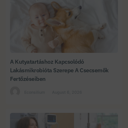
A Kutyatartáshoz Kapcsolódó
Lakásmikrobióta Szerepe A Csecsemők
Fertőzéseiben
Econsilium
August 6, 2026