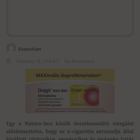
Econsilium
February 19, 2024
No Responses
Egy a Nature-ben közölt összehasonlító vizsgálat
alátámasztotta, hogy az e-cigaretta aeroszolja által
kiváltott citotoxikus, genotoxikus és mutagén hatás