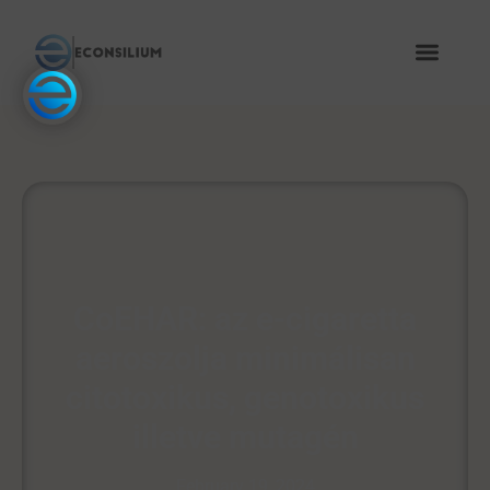
CoEHAR: az e-cigaretta
aeroszolja minimálisan
citotoxikus, genotoxikus
illetve mutagén
February 19, 2024