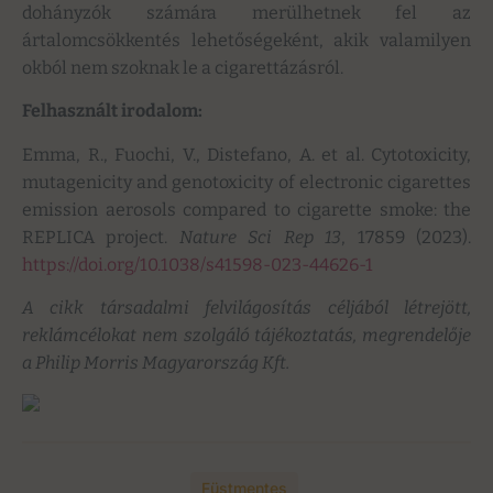
dohányzók számára merülhetnek fel az
ártalomcsökkentés lehetőségeként, akik valamilyen
okból nem szoknak le a cigarettázásról.
Felhasznált irodalom:
Emma, R., Fuochi, V., Distefano, A. et al. Cytotoxicity,
mutagenicity and genotoxicity of electronic cigarettes
emission aerosols compared to cigarette smoke: the
REPLICA project.
Nature Sci Rep 13
, 17859 (2023).
https://doi.org/10.1038/s41598-023-44626-1
A cikk társadalmi felvilágosítás céljából létrejött,
reklámcélokat nem szolgáló tájékoztatás, megrendelője
a Philip Morris Magyarország Kft.
Füstmentes