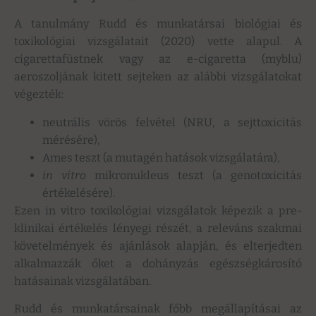
A tanulmány Rudd és munkatársai biológiai és
toxikológiai vizsgálatait (2020) vette alapul. A
cigarettafüstnek vagy az e-cigaretta (myblu)
aeroszoljának kitett sejteken az alábbi vizsgálatokat
végezték:
neutrális vörös felvétel (NRU, a sejttoxicitás
mérésére),
Ames teszt (a mutagén hatások vizsgálatára),
in vitro
mikronukleus teszt (a genotoxicitás
értékelésére).
Ezen in vitro toxikológiai vizsgálatok képezik a pre-
klinikai értékelés lényegi részét, a releváns szakmai
követelmények és ajánlások alapján, és elterjedten
alkalmazzák őket a dohányzás egészségkárosító
hatásainak vizsgálatában.
Rudd és munkatársainak főbb megállapításai az