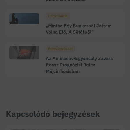
Pszichiátria
„Mintha Egy Bunkerből Jöttem
Volna Elő, A Sötétből”
Belgyógyászat
Az Aminosav-Egyensúly Zavara
Rossz Prognózist Jelez
Májcirrhosisban
Kapcsolódó bejegyzések