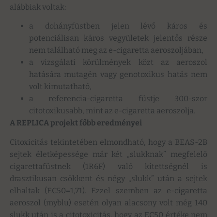
alábbiak voltak:
a dohányfüstben jelen lévő káros és
potenciálisan káros vegyületek jelentős része
nem található meg az e-cigaretta aeroszoljában,
a vizsgálati körülmények közt az aeroszol
hatására mutagén vagy genotoxikus hatás nem
volt kimutatható,
a referencia-cigaretta füstje 300-szor
citotoxikusabb, mint az e-cigaretta aeroszolja.
A REPLICA projekt főbb eredményei
Citoxicitás tekintetében elmondható, hogy a BEAS-2B
sejtek életképessége már két „slukknak” megfelelő
cigarettafüstnek (1R6F) való kitettségnél is
drasztikusan csökkent és négy „slukk” után a sejtek
elhaltak (EC50=1,71). Ezzel szemben az e-cigaretta
aeroszol (myblu) esetén olyan alacsony volt még 140
slukk után is a citotoxicitás, hogy az EC50 értéke nem