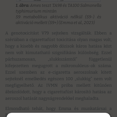
1. ábra:
Ames teszt TA98 és TA100 Salmonella
typhimurium mintán
S9 metabolikus aktiváció nélkül (S9-) és
aktiváció mellett (S9+) (Emma et al., 2023)
A genotoxicitást V79 sejteken vizsgálták. Ebben a
szériában a cigarettafüst toxicitása olyan magas volt,
hogy a kisebb és nagyobb dózisok káros hatása közt
nem volt kimutatható szignifikáns különbség. Ezzel
párhuzamosan, „slukkszámtól” függetlenül
kifejezetten megugrott a mikronukleus-ok száma.
Ezzel szemben az e-cigaretta aeroszolnak kitett
sejteknél emelkedés egészen 100 „slukkig” nem volt
megfigyelhető. Az IVMN próba mellett kitűnően
ábrázolódott, hogy a cigarettafüst károsító hatása az
aeroszol hatását nagyságrendekkel meghaladta.
Elmondható tehát, hogy Emma és munkatársai a
REPLICA projekt során hasonló eredményeket kaptak,