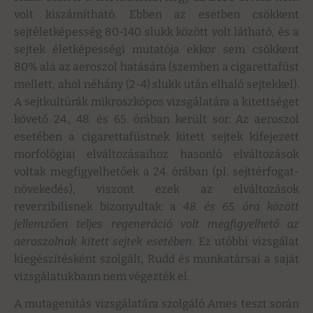
volt kiszámítható. Ebben az esetben csökkent
sejtéletképesség 80-140 slukk között volt látható, és a
sejtek életképességi mutatója ekkor sem csökkent
80% alá az aeroszol hatására (szemben a cigarettafüst
mellett, ahol néhány (2-4) slukk után elhaló sejtekkel).
A sejtkultúrák mikroszkópos vizsgálatára a kitettséget
követő 24., 48. és 65. órában került sor. Az aeroszol
esetében a cigarettafüstnek kitett sejtek kifejezett
morfológiai elváltozásaihoz hasonló elváltozások
voltak megfigyelhetőek a 24. órában (pl. sejttérfogat-
növekedés), viszont ezek az elváltozások
reverzibilisnek bizonyultak: a
48. és 65. óra között
jellemzően teljes regeneráció volt megfigyelhető az
aeroszolnak kitett sejtek esetében
. Ez utóbbi vizsgálat
kiegészítésként szolgált, Rudd és munkatársai a saját
vizsgálatukbann nem végezték el.
A mutagenitás vizsgálatára szolgáló Ames teszt során