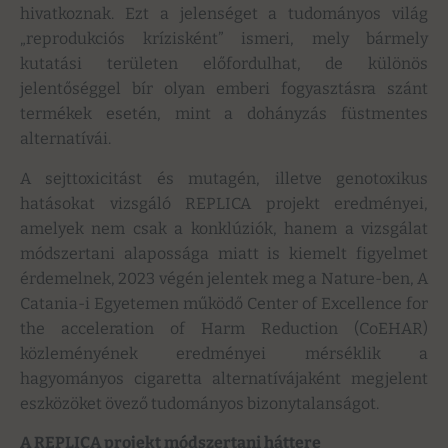
hivatkoznak. Ezt a jelenséget a tudományos világ
„reprodukciós krízisként” ismeri, mely bármely
kutatási területen előfordulhat, de különös
jelentőséggel bír olyan emberi fogyasztásra szánt
termékek esetén, mint a dohányzás füstmentes
alternatívái.
A sejttoxicitást és mutagén, illetve genotoxikus
hatásokat vizsgáló REPLICA projekt eredményei,
amelyek nem csak a konklúziók, hanem a vizsgálat
módszertani alapossága miatt is kiemelt figyelmet
érdemelnek, 2023 végén jelentek meg a Nature-ben, A
Catania-i Egyetemen működő Center of Excellence for
the acceleration of Harm Reduction (CoEHAR)
közleményének eredményei mérséklik a
hagyományos cigaretta alternatívájaként megjelent
eszközöket övező tudományos bizonytalanságot.
A REPLICA projekt módszertani háttere