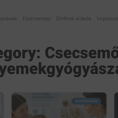
épzések
Füstmentes
DrHírek videók
Impress
egory: Csecsemő
yemekgyógyász
ALLERGOLÓGIA