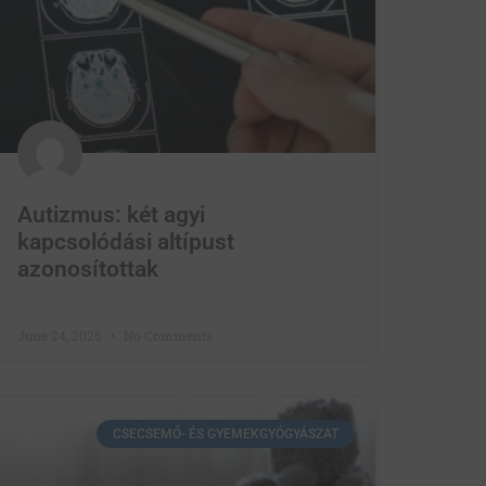
Autizmus: két agyi
kapcsolódási altípust
azonosítottak
June 24, 2026
No Comments
CSECSEMŐ- ÉS GYEMEKGYÓGYÁSZAT