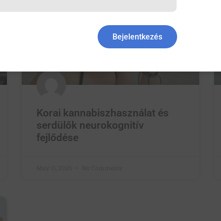
Bejelentkezés
Korai kannabiszhasználat és
serdülők neurokognitív
fejlődése
May 11, 2026
No Comments