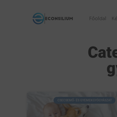
Főoldal
K
Cat
g
CSECSEMŐ- ÉS GYEMEKGYÓGYÁSZAT