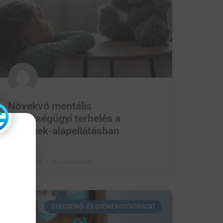
Növekvő mentális
egészségügyi terhelés a
gyermek-alapellátásban
June 1, 2026
No Comments
CSECSEMŐ- ÉS GYEMEKGYÓGYÁSZAT