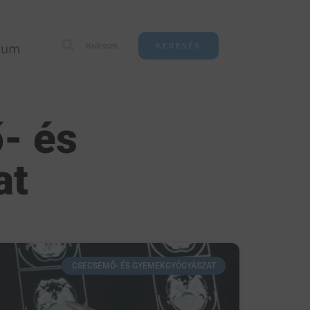
zum
KERESÉS
- és
at
CSECSEMŐ- ÉS GYEMEKGYÓGYÁSZAT