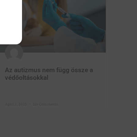
Az autizmus nem függ össze a
védőoltásokkal
April 2, 2026
No Comments