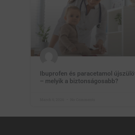
Ibuprofen és paracetamol újszülö
– melyik a biztonságosabb?
March 6, 2026
No Comments