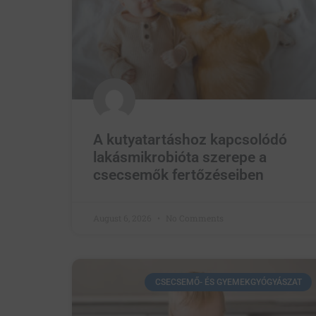
A kutyatartáshoz kapcsolódó
lakásmikrobióta szerepe a
csecsemők fertőzéseiben
August 6, 2026
No Comments
CSECSEMŐ- ÉS GYEMEKGYÓGYÁSZAT