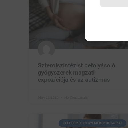
Szterolszintézist befolyásoló
gyógyszerek magzati
expozíciója és az autizmus
May 15, 2026
No Comments
CSECSEMŐ- ÉS GYEMEKGYÓGYÁSZAT