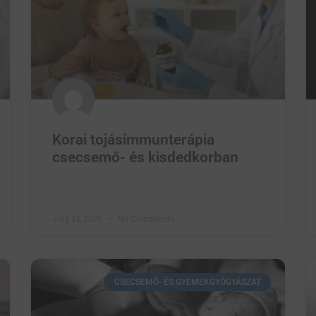
Korai tojásimmunterápia
csecsemő- és kisdedkorban
July 13, 2026
No Comments
CSECSEMŐ- ÉS GYEMEKGYÓGYÁSZAT