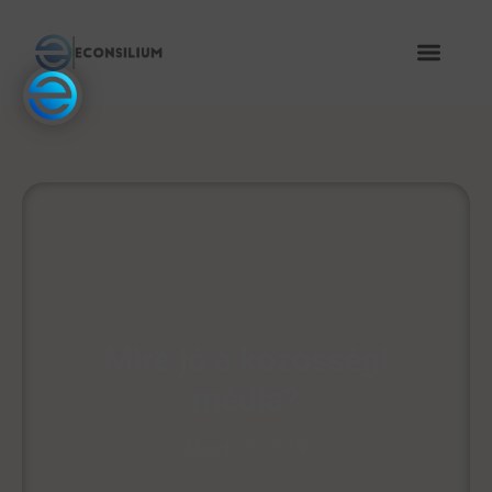
Mire jó a közösségi
média?
March 20, 2019