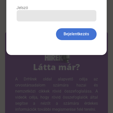
Friss
Jelszó
Bejelentkezés
Látta már?
A DrHírek oldal alapvető célja az
orvostársadalom számára hazai és
nemzetközi cikkek rövid összefoglalása. A
videók célja, hogy rövid összefoglalók által
segítse a nézőt a számára érdekes
információk további megismerése felé terelni.