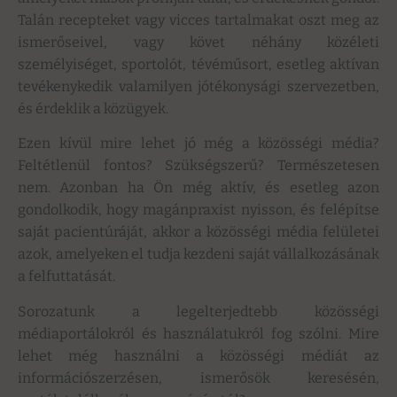
Talán recepteket vagy vicces tartalmakat oszt meg az
ismerőseivel, vagy követ néhány közéleti
személyiséget, sportolót, tévéműsort, esetleg aktívan
tevékenykedik valamilyen jótékonysági szervezetben,
és érdeklik a közügyek.
Ezen kívül mire lehet jó még a közösségi média?
Feltétlenül fontos? Szükségszerű? Természetesen
nem. Azonban ha Ön még aktív, és esetleg azon
gondolkodik, hogy magánpraxist nyisson, és felépítse
saját pacientúráját, akkor a közösségi média felületei
azok, amelyeken el tudja kezdeni saját vállalkozásának
a felfuttatását.
Sorozatunk a legelterjedtebb közösségi
médiaportálokról és használatukról fog szólni. Mire
lehet még használni a közösségi médiát az
információszerzésen, ismerősök keresésén,