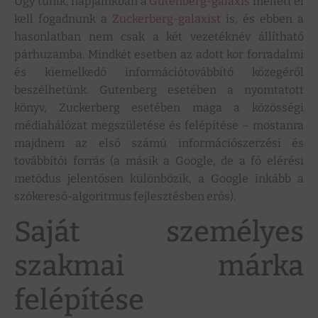
Úgy tűnik, napjainkban a
Gutenberg-galaxis
mellett el
kell fogadnunk a
Zuckerberg-galaxist
is, és ebben a
hasonlatban nem csak a két vezetéknév állítható
párhuzamba. Mindkét esetben az adott kor forradalmi
és kiemelkedő információtovábbító közegéről
beszélhetünk. Gutenberg esetében a nyomtatott
könyv, Zuckerberg esetében maga a közösségi
médiahálózat megszületése és felépítése – mostanra
majdnem az első számú információszerzési és
továbbítói forrás (a másik a Google, de a fő elérési
metódus jelentősen különbözik, a Google inkább a
szókereső-algoritmus fejlesztésben erős).
Saját személyes
szakmai márka
felépítése