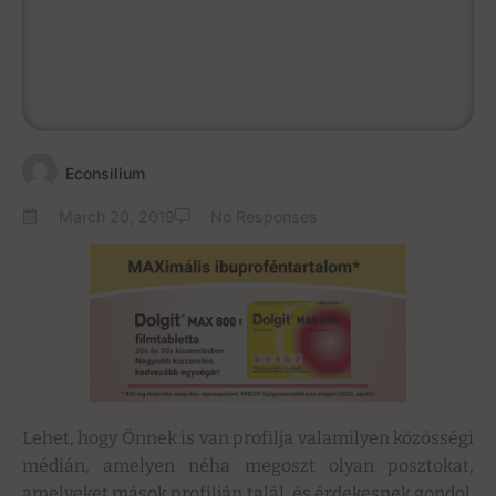
Econsilium
March 20, 2019
No Responses
Lehet, hogy Önnek is van profilja valamilyen közösségi
médián, amelyen néha megoszt olyan posztokat,
amelyeket mások profilján talál, és érdekesnek gondol.