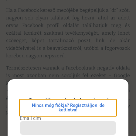
Ha a Facebook kereső mezőjébe begépeljük a “dr” szót,
nagyon sok olyan találatot fog hozni, ahol az adott
orvos Facebook profil oldalát találhatjuk meg és
ezáltal konkrét szakmai tevékenységét, amely lehet
szöveget, képet tartalmazó poszt, link, de akár
videófelvétel is a beavatkozásról; utóbbi a fogorvosok
körében nagyon népszerű.
Természetesen vannak a Facebooknak negatív oldala
is most azonban nem soroljuk fel ezeket – Google
kereséssel könnyen elérhető.
Bízunk benne, hogy sikerült felkelteni az Ön
érdeklődését is, ha eddig még nem próbálta volna,
eConsilium bejelentkezés
Nincs még fiókja? Regisztráljon ide
mert a közösségi média bizony alkalmas lehet egy
kattintva!
komoly szakmai háttér felépítésére is.
Email cím