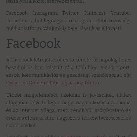
osztálytalálkozók szervezésén túl?
Facebook, Instagram, Twitter, Pinterest, Youtube,
LinkedIn – a hat legnagyobb és legismertebb közösségi
médiaplatform. Vágjunk is bele, lássuk az éllovast!
Facebook
A Facebook létrejöttéről és történetéről napokig lehet
beszélni és írni, készült róla több blog, videó, riport,
esszé, kommunikációs és gazdasági szakdolgozat, sőt
Oscar- és Golden Globe-díjas mozifilm
is.
Utóbbi megtekintését azoknak is javasoljuk, akiket
alapjában véve hidegen hagy maga a közösségi média
és az internet világa, mert rendkívül szórakoztató és
érdekes életrajzi film, nagyszerű történetvezetéssel és
színészekkel.