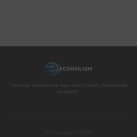
"Orvosok Tudáskincse: Naprakész Cikkek, Kiemelkedő
Edukáció!"
© Copyright By EVisit