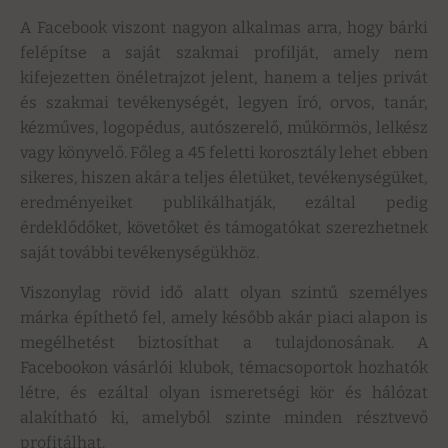
A Facebook viszont nagyon alkalmas arra, hogy bárki
felépítse a saját szakmai profilját, amely nem
kifejezetten önéletrajzot jelent, hanem a teljes privát
és szakmai tevékenységét, legyen író, orvos, tanár,
kézműves, logopédus, autószerelő, műkörmös, lelkész
vagy könyvelő. Főleg a 45 feletti korosztály lehet ebben
sikeres, hiszen akár a teljes életüket, tevékenységüket,
eredményeiket publikálhatják, ezáltal pedig
érdeklődőket, követőket és támogatókat szerezhetnek
saját további tevékenységükhöz.
Viszonylag rövid idő alatt olyan szintű személyes
márka építhető fel, amely később akár piaci alapon is
megélhetést biztosíthat a tulajdonosának. A
Facebookon vásárlói klubok, témacsoportok hozhatók
létre, és ezáltal olyan ismeretségi kör és hálózat
alakítható ki, amelyből szinte minden résztvevő
profitálhat.