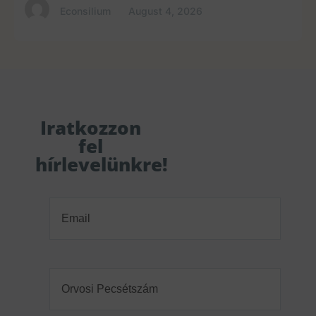
Econsilium
August 4, 2026
Iratkozzon
fel
hírlevelünkre!
Email
(Required)
Orvosi
Pecsétszám
(Required)