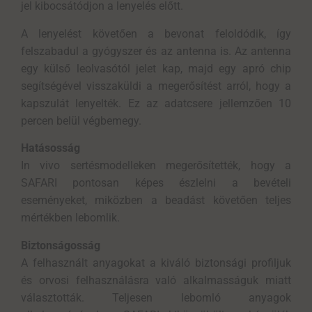
jel kibocsátódjon a lenyelés előtt.
A lenyelést követően a bevonat feloldódik, így
felszabadul a gyógyszer és az antenna is. Az antenna
egy külső leolvasótól jelet kap, majd egy apró chip
segítségével visszaküldi a megerősítést arról, hogy a
kapszulát lenyelték. Ez az adatcsere jellemzően 10
percen belül végbemegy.
Hatásosság
In vivo sertésmodelleken megerősítették, hogy a
SAFARI pontosan képes észlelni a bevételi
eseményeket, miközben a beadást követően teljes
mértékben lebomlik.
Biztonságosság
A felhasznált anyagokat a kiváló biztonsági profiljuk
és orvosi felhasználásra való alkalmasságuk miatt
választották. Teljesen lebomló anyagok