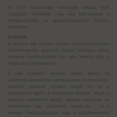
Az RFID technológiát használják például bolti
lopásgátló címkékben, vagy akár kórházakban a
betegazonosítás és gyógyszeradagolás nyomon
követésére.
A SAFARI
A platform egy újszerű, cellulóz–fémrészecske-alapú
rádiófrekvenciás árnyékoló réteget tartalmaz, amely
hatékony Faraday-kalitkát hoz létre, lehetővé téve a
megbízható jelfelismerést.
A jelet továbbító antenna cinkből készül, és
cellulózrészecskék közé van beágyazva. A cink-cellulóz
antennát kompakt formára tekerik fel, és a
gyógyszerrel együtt a kapszulába helyezik. Maga a
kapszula zselatinból készül, amelyet cellulózzal és
molibdénnel vagy volfrámmal vonnak be – ez a
bevonat megakadályozza, hogy a rádiófrekvenciás