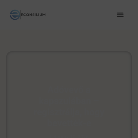
Adóvevő a
kapszulában –
regisztrálja, hogy
bevették-e
February 10, 2026