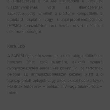
alkalmazásával a SAFARI kiküszöböli a készülék
visszanyerésének vagy az elemcserének
szükségességét. Emellett a platform kompatibilis a
standard zselatin vagy hidroxi-propil-metilcellulóz
(HPMC) kapszulákkal, ami tovább növeli a klinikai
alkalmazhatóságot.
Konklúzió
A SAFARI fejlesztői szerint ez a
technológia
különösen
hasznos lehet azok számára, akiknek szigorú
gyógyszerszedési rendet kell követniük. Ide tartoznak
például a
z
immunszuppresszív
kezelés alatt álló
transzplantált
betegek
vagy
azok, akiket hosszú távon
kezelnek fertőzések – például HIV vagy tuberkulózis –
miatt.