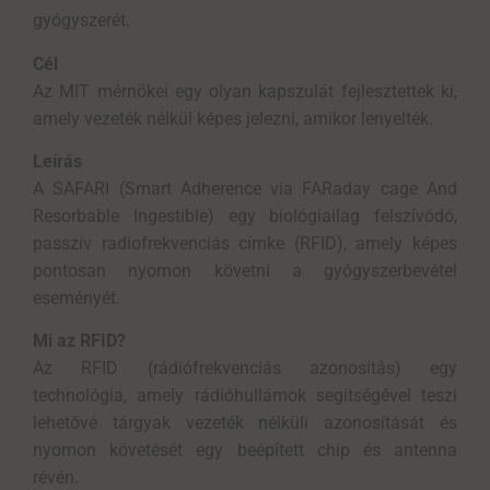
gyógyszerét.
Cél
Az MIT mérnökei egy olyan kapszulát fejlesztettek ki,
amely vezeték nélkül képes jelezni, amikor lenyelték.
Leírás
A SAFARI (Smart Adherence via FARaday cage And
Resorbable Ingestible) egy biológiailag felszívódó,
passzív radiofrekvenciás címke (RFID), amely képes
pontosan nyomon követni a gyógyszerbevétel
eseményét.
Mi az RFID?
Az RFID (rádiófrekvenciás azonosítás) egy
technológia, amely rádióhullámok segítségével teszi
lehetővé tárgyak vezeték nélküli azonosítását és
nyomon követését egy beépített chip és antenna
révén.