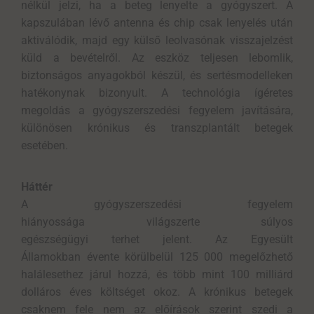
nélkül jelzi, ha a beteg lenyelte a gyógyszert. A
kapszulában lévő antenna és chip csak lenyelés után
aktiválódik, majd egy külső leolvasónak visszajelzést
küld a bevételről. Az eszköz teljesen lebomlik,
biztonságos anyagokból készül, és sertésmodelleken
hatékonynak bizonyult. A technológia ígéretes
megoldás a gyógyszerszedési fegyelem javítására,
különösen krónikus és transzplantált betegek
esetében.
Háttér
A gyógyszerszedési fegyelem
hiányossága világszerte súlyos
egészségügyi terhet jelent. Az Egyesült
Államokban évente körülbelül 125 000 megelőzhető
halálesethez járul hozzá, és több mint 100 milliárd
dolláros éves költséget okoz. A krónikus betegek
csaknem fele nem az előírások szerint szedi a