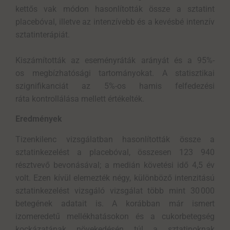
kettős vak módon hasonlították össze a sztatint
placebóval, illetve az intenzívebb és a kevésbé intenzív
sztatinterápiát.
Kiszámították az eseményráták arányát és a 95%-
os megbízhatósági tartományokat. A statisztikai
szignifikanciát az 5%-os hamis felfedezési
ráta kontrollálása mellett értékelték.
Eredmények
Tizenkilenc vizsgálatban hasonlították össze a
sztatinkezelést a placebóval, összesen 123 940
résztvevő bevonásával; a medián követési idő 4,5 év
volt. Ezen kívül elemezték négy, különböző intenzitású
sztatinkezelést vizsgáló vizsgálat több mint 30 000
betegének adatait is. A korábban már ismert
izomeredetű mellékhatásokon és a cukorbetegség
kockázatának növekedésén túl a sztatinoknak