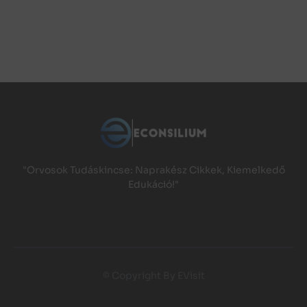
"Orvosok Tudáskincse: Naprakész Cikkek, Kiemelkedő
Edukáció!"
© Copyright By EVisit