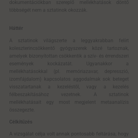
dokumentációkban
szereplő mellékhatások
döntő
többségét nem a
sztatinok
okozzák.
Háttér
A sztatinok világszerte a leggyakrabban felírt
koleszterincsökkentő gyógyszerek közé tartoznak,
amelyek bizonyítottan csökkentik a szív- és érrendszeri
események kockázatát. Ugyanakkor a
mellékhatásokkal (pl. memóriazavar, depresszió,
izomfájdalom) kapcsolatos aggodalmak sok beteget
visszatartanak a kezeléstől, vagy a kezelés
félbeszakításához vezetnek. A sztatinok
mellékhatásait egy most megjelent metaanalízis
összegezte.
Célkitűzés
A vizsgálat célja volt annak pontosabb feltárása, hogy