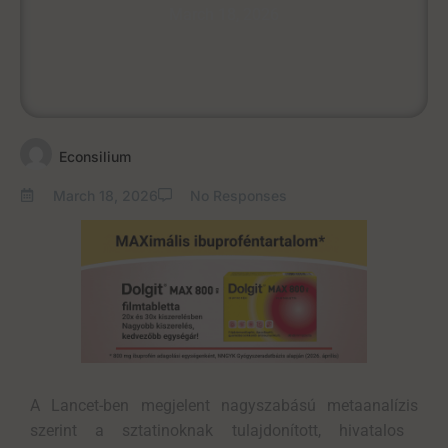
March 18, 2026
Econsilium
March 18, 2026
No Responses
A
Lancet
-ben megjelent
nagyszabású
metaanalízis
szerint a
sztatinoknak
tulajdonított,
hivatalos