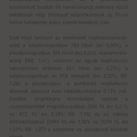
tulajdonított további 66 nemkívánatos esemény közül
mindössze négy bizonyult szignifikánsnak az 5%-os
hamis felfedezési arány szerinti korrekció után.
Ezek közé tartozott az emelkedett májtranszamináz-
szint a sztatincsoportban 783 főnél (évi 0,30%), a
placebocsoportban 556 főnél (évi 0,22%; eseményráta-
arány [RR]: 1,41), valamint az egyéb májfunkciós
laboratóriumi eltérések 651 főnél (évi 0,25%) a
sztatincsoportban és 518 betegnél (évi 0,20%; RR:
1,26) a placeboágon. A kombinált májfunkciós
eltérések abszolút éves többletkockázata 0,13% volt.
Emellett szignifikáns különbséget találtak a
vizeletösszetétel megváltozásában (556 fő, évi 0,21%
vs. 472 fő, évi 0,18%; RR: 1,18) és az ödéma
előfordulásában (3495 fő, évi 1,38% vs. 3299 fő, évi
1,31%; RR: 1,07) a sztatinnal vs. placebóval kezeltek