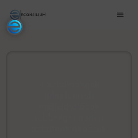
A sztatinoknak
tulajdonított
mellékhatások
többségét nem a
sztatinok okozzák