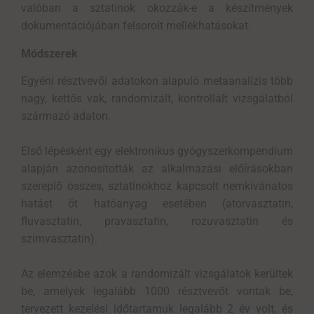
valóban a sztatinok okozzák-e a készítmények
dokumentációjában felsorolt mellékhatásokat.
Módszerek
Egyéni résztvevői adatokon alapuló metaanalízis több
nagy, kettős vak, randomizált, kontrollált vizsgálatból
származó adaton.
Első lépésként egy elektronikus gyógyszerkompendium
alapján azonosították az alkalmazási előírásokban
szereplő összes, sztatinokhoz kapcsolt nemkívánatos
hatást öt hatóanyag esetében (atorvasztatin,
fluvasztatin, pravasztatin, rozuvasztatin és
szimvasztatin).
Az elemzésbe azok a randomizált vizsgálatok kerültek
be, amelyek legalább 1000 résztvevőt vontak be,
tervezett kezelési időtartamuk legalább 2 év volt, és