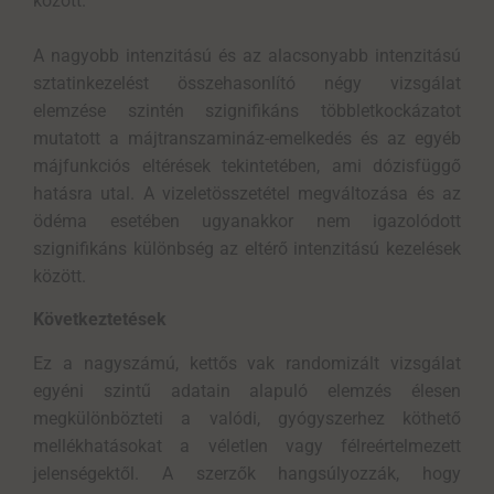
között.
A nagyobb intenzitású és az alacsonyabb intenzitású
sztatinkezelést összehasonlító négy vizsgálat
elemzése szintén szignifikáns többletkockázatot
mutatott a májtranszamináz-emelkedés és az egyéb
májfunkciós eltérések tekintetében, ami dózisfüggő
hatásra utal. A vizeletösszetétel megváltozása és az
ödéma esetében ugyanakkor nem igazolódott
szignifikáns különbség az eltérő intenzitású kezelések
között.
Következtetések
Ez a nagyszámú, kettős vak randomizált vizsgálat
egyéni szintű adatain alapuló elemzés élesen
megkülönbözteti a valódi, gyógyszerhez köthető
mellékhatásokat a véletlen vagy félreértelmezett
jelenségektől. A szerzők hangsúlyozzák, hogy