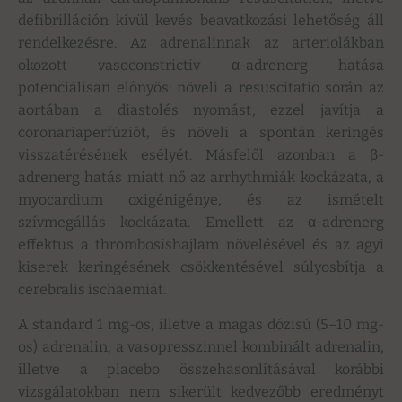
defibrilláción kívül kevés beavatkozási lehetőség áll
rendelkezésre. Az adrenalinnak az arteriolákban
okozott vasoconstrictiv α-adrenerg hatása
potenciálisan előnyös: növeli a resuscitatio során az
aortában a diastolés nyomást, ezzel javítja a
coronariaperfúziót, és növeli a spontán keringés
visszatérésének esélyét. Másfelől azonban a β-
adrenerg hatás miatt nő az arrhythmiák kockázata, a
myocardium oxigénigénye, és az ismételt
szívmegállás kockázata. Emellett az α-adrenerg
effektus a thrombosishajlam növelésével és az agyi
kiserek keringésének csökkentésével súlyosbítja a
cerebralis ischaemiát.
A standard 1 mg-os, illetve a magas dózisú (5–10 mg-
os) adrenalin, a vasopresszinnel kombinált adrenalin,
illetve a placebo összehasonlításával korábbi
vizsgálatokban nem sikerült kedvezőbb eredményt