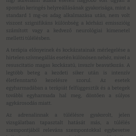
mg) adrenalin adása esetén nagyobb volt ugyan a
spontán keringés helyreállásának gyakorisága, mint a
standard 1 mg-os adag alkalmazása után, nem volt
viszont szignifikáns különbség a kórházi emisszióig
számított vagy a kedvező neurológiai kimenetel
melletti túlélésben.
A terápia előnyeinek és kockázatainak mérlegelése a
hirtelen szívmegállás esetén különösen nehéz, mivel a
resuscitatio magas kockázatú, invazív beavatkozás. A
legtöbb beteg a kezdeti siker után is intenzív
életfenntartó kezelésre szorul. Az esetek
egyharmadában a terápiát felfüggesztik és a betegek
további egyharmada hal meg, döntően a súlyos
agykárosodás miatt.
Az adrenalinnak a túlélésre gyakorolt, jelen
vizsgálatban tapasztalt hatását más, a túlélés
szempontjából releváns szempontokkal egybevetve