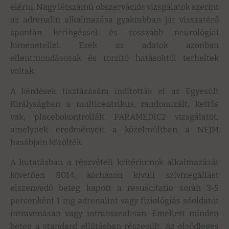
elérni. Nagy létszámú obszervációs vizsgálatok szerint
az adrenalin alkalmazása gyakrabban jár visszatérő
spontán keringéssel és rosszabb neurológiai
kimenetellel. Ezek az adatok azonban
ellentmondásosak és torzító hatásoktól terheltek
voltak.
A kérdések tisztázására indították el az Egyesült
Királyságban a multicentrikus, randomizált, kettős
vak, placebokontrollált PARAMEDIC2 vizsgálatot,
amelynek eredményeit a közelmúltban a NEJM
hasábjain közölték.
A kutatásban a részvételi kritériumok alkalmazását
követően 8014, kórházon kívüli szívmegállást
elszenvedő beteg kapott a resuscitatio során 3-5
percenként 1 mg adrenalint vagy fiziológiás sóoldatot
intravenásan vagy intraossealisan. Emellett minden
beteg a standard ellátásban részesült. Az elsődleges