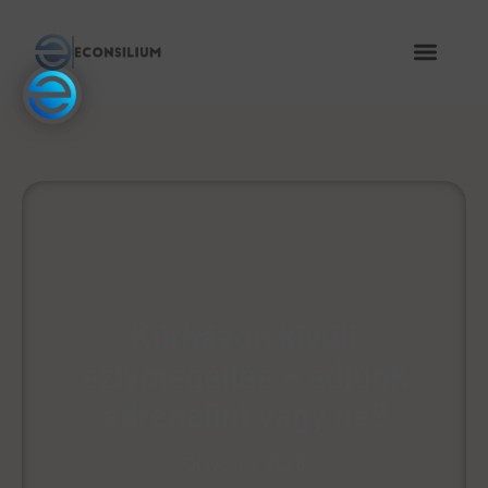
Kórházon kívüli
szívmegállás – adjunk
adrenalint vagy ne?
October 3, 2018