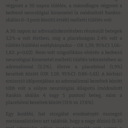
végpont a 30 napos túlélés, a másodlagos végpont a
kedvező neurológiai kimenetel (a módosított Rankin-
skálán 0–3 pont közötti érték) melletti túlélés volt.
A 30. napon az adrenalinkezelésben részesült betegek
3,2%-a volt életben, míg a placeboágon 2,4% volt a
túlélés (túlélési esélyhányados – OR: 1,39; 95%CI: 1,06–
1,82; p=0,02). Nem volt szignifikáns eltérés a kedvező
neurológiai kimenetel melletti túlélés tekintetében az
adrenalinnal (2,2%), illetve a placebóval (1,9%)
kezeltek között (OR: 1,18; 95%CI: 0,86–1,61). A kórházi
emisszió időpontjában az adrenalinnal kezeltek között
több volt a súlyos neurológiai állapotú (módosított
Rankin skálán 4 vagy 5 pontos) beteg, mint a
placebóval kezeltek között (31% vs. 17,8%).
Egy korábbi, hat vizsgálat eredményét összegző
metaanalízisben azt találták, hogy a nagy dózisú (5-10