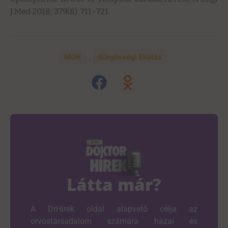
J Med 2018; 379(8): 711–721.
MOK
,
Sürgősségi Ellátás
Látta már?
A DrHírek oldal alapvető célja az
orvostársadalom számára hazai és