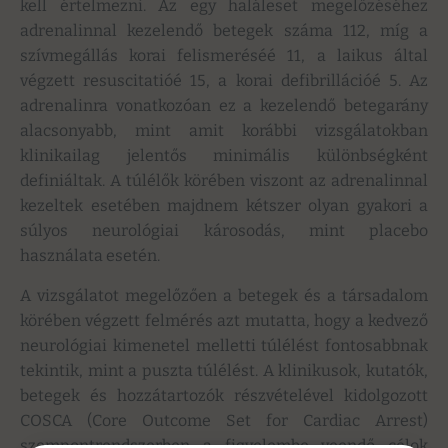
kell értelmezni. Az egy haláleset megelőzéséhez
adrenalinnal kezelendő betegek száma 112, míg a
szívmegállás korai felismeréséé 11, a laikus által
végzett resuscitatióé 15, a korai defibrillációé 5. Az
adrenalinra vonatkozóan ez a kezelendő betegarány
alacsonyabb, mint amit korábbi vizsgálatokban
klinikailag jelentős minimális különbségként
definiáltak. A túlélők körében viszont az adrenalinnal
kezeltek esetében majdnem kétszer olyan gyakori a
súlyos neurológiai károsodás, mint placebo
használata esetén.
A vizsgálatot megelőzően a betegek és a társadalom
körében végzett felmérés azt mutatta, hogy a kedvező
neurológiai kimenetel melletti túlélést fontosabbnak
tekintik, mint a puszta túlélést. A klinikusok, kutatók,
betegek és hozzátartozók részvételével kidolgozott
COSCA (Core Outcome Set for Cardiac Arrest)
szempontrendszerben a figyelembe veendő célok