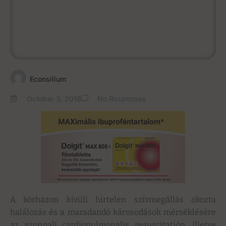
Econsilium
October 3, 2018
No Responses
A kórházon kívüli hirtelen szívmegállás okozta
halálozás és a maradandó károsodások mérséklésére
az azonnali cardiopulmonalis resuscitatión, illetve