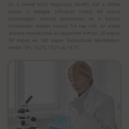
év, a nemek közti megoszlás 56-44% volt a férfiak
javára. A betegek 14%-ában fordult elő súlyos
közösségben szerzett pneumonia, és a kórházi
tartózkodás medián hossza 5,4 nap volt. Az alábbi
arányok mutatkoztak az összesített kórházi, 30 napos,
90 napos és 180 napos halálozások tekintetében:
rendre 7,8%, 10,7%, 15,7% és 19,1%.