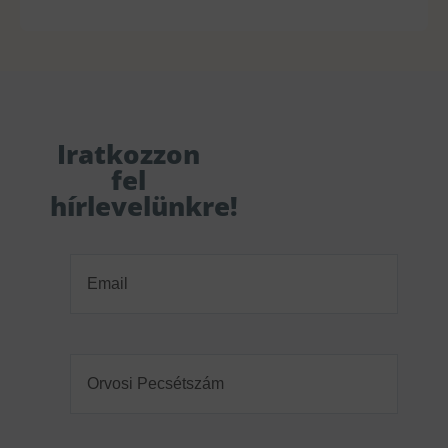
Iratkozzon
fel
hírlevelünkre!
Email
(Required)
Orvosi
Pecsétszám
(Required)