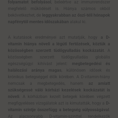
folyamatot befolyásol
, beleértve az immunrendszer
megfelelő működését is. Hiánya számos okból
bekövetkezhet, de
leggyakrabban az őszi-téli hónapok
napfénytől mentes időszakában
alakul ki.
A kutatások eredményei azt mutatják, hogy
a D-
vitamin hiánya növeli a légúti fertőzések, köztük a
közösségben szerzett tüdőgyulladás kockázatát
. A
közösségben szerzett tüdőgyulladás globális
egészségügyi kihívást jelent:
megbetegedési és
halálozási aránya magas
, különösen idősek és
krónikus betegséggel élők körében. A D-vitamin-hiány
nemcsak a megbetegedés, hanem
az amiatt
szükségessé váló kórházi kezelések kockázatát is
növeli
. A kórházban kezelt betegek körében végzett
megfigyeléses vizsgálatok azt is kimutatták, hogy a
D-
vitamin szintje összefügg a betegség súlyosságával
.
Az alacsonyabb D-vitamin-szinttel rendelkezők