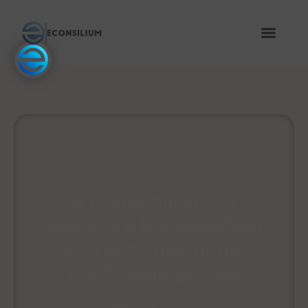
A D-vitamin-hiány
szerepe a közösségben
szerzett pneumonia
általi halálozásban
December 11, 2025