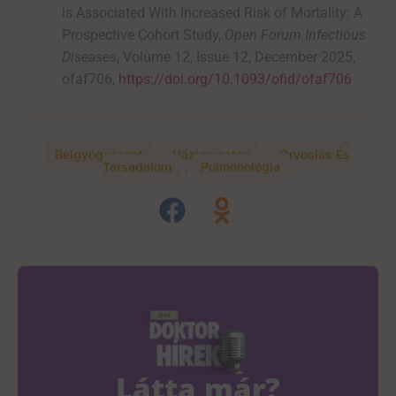
is Associated With Increased Risk of Mortality: A
Prospective Cohort Study,
Open Forum Infectious
Diseases
, Volume 12, Issue 12, December 2025,
ofaf706,
https://doi.org/10.1093/ofid/ofaf706
Belgyógyászat
,
Háziorvostan
,
Orvoslás És
Társadalom
,
Pulmonológia
Látta már?