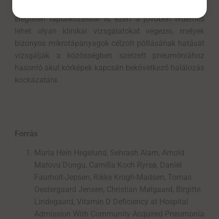
előfordulás. A D-vitamin-hiány összefügghet az
elégtelen táplálkozással is, ezért a jövőben érdemes
lehet olyan klinikai vizsgálatokat végezni, melyek
bizonyos mikrotápanyagok célzott pótlásának hatását
vizsgálják a közösségben szerzett pneumóniához
hasonló akut kórképek kapcsán bekövetkező halálozás
kockázatára.
Forrás
Maria Hein Hegelund, Sehrash Alam, Arnold
Matovu Dungu, Camilla Koch Ryrsø, Daniel
Faurholt-Jepsen, Rikke Krogh-Madsen, Tomas
Oestergaard Jensen, Christian Mølgaard, Birgitte
Lindegaard, Vitamin D Deficiency at Hospital
Admission With Community-Acquired Pneumonia