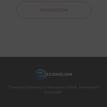
FELIRATKOZOM
"Orvosok Tudáskincse: Naprakész Cikkek, Kiemelkedő
Edukáció!"