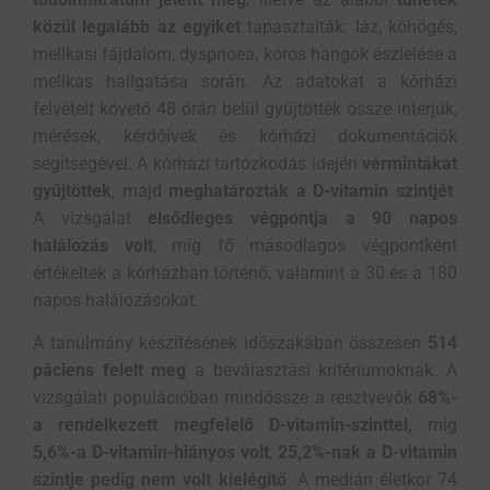
közül legalább az egyiket
tapasztalták: láz, köhögés,
mellkasi fájdalom, dyspnoea, kóros hangok észlelése a
mellkas hallgatása során. Az adatokat a kórházi
felvételt követő 48 órán belül gyűjtötték össze interjúk,
mérések, kérdőívek és kórházi dokumentációk
segítségével. A kórházi tartózkodás idején
vérmintákat
gyűjtöttek
, majd
meghatározták a D-vitamin szintjét
.
A vizsgálat
elsődleges végpontja a 90 napos
halálozás volt
, míg fő másodlagos végpontként
értékelték a kórházban történő, valamint a 30 és a 180
napos halálozásokat.
A tanulmány készítésének időszakában összesen
514
páciens felelt meg
a beválasztási kritériumoknak. A
vizsgálati populációban mindössze a résztvevők
68%-
a rendelkezett megfelelő D-vitamin-szinttel,
míg
5,6%-a D-vitamin-hiányos volt
,
25,2%-nak a D-vitamin
szintje pedig nem volt kielégítő
. A medián életkor 74