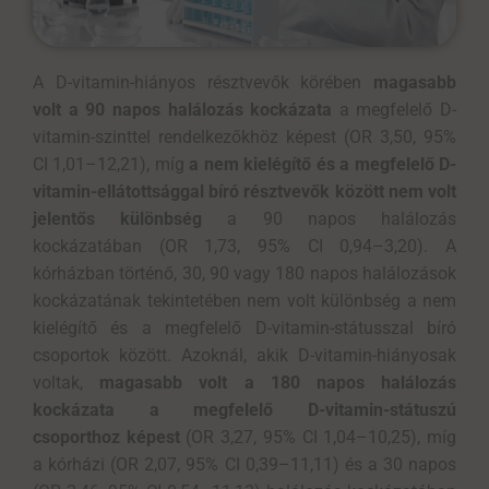
A D-vitamin-hiányos résztvevők körében
magasabb
volt a 90 napos halálozás kockázata
a megfelelő D-
vitamin-szinttel rendelkezőkhöz képest (OR 3,50, 95%
CI 1,01–12,21), míg
a nem kielégítő és a megfelelő D-
vitamin-ellátottsággal bíró résztvevők között nem volt
jelentős különbség
a 90 napos halálozás
kockázatában (OR 1,73, 95% CI 0,94–3,20). A
kórházban történő, 30, 90 vagy 180 napos halálozások
kockázatának tekintetében nem volt különbség a nem
kielégítő és a megfelelő D-vitamin-státusszal bíró
csoportok között. Azoknál, akik D-vitamin-hiányosak
voltak,
magasabb volt a 180 napos halálozás
kockázata a megfelelő D-vitamin-státuszú
csoporthoz képest
(OR 3,27, 95% CI 1,04–10,25), míg
a kórházi (OR 2,07, 95% CI 0,39–11,11) és a 30 napos