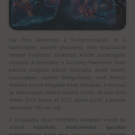
Egy friss tanulmány a D-vitamin-státusz és a
közösségben szerzett pneumonia okán hospitalizált
betegek halálozási kockázata közötti összefüggést
vizsgálta. A tanulmány a Surviving Pneumonia Study
kohorsz vizsgálat adatait használta, amely felnőtt,
közösségben szerzett tüdőgyulladás miatt kórházi
ellátásra szorult betegeket követ Dániában. A bevonás
az intézménybe történő felvételt követő 24 órán belül
történt 2019. január és 2022. április között, a követés
időtartama 180 nap volt.
A vizsgálatba olyan felnőttkorú betegeket vontak be,
akiknél
képalkotó módszerekkel igazoltan
tüdőinfiltrátum jelent meg
, illetve az alábbi
tünetek