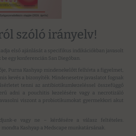
ól szóló irányelv!
dja első ajánlását a specifikus indikációkban javasolt
k be egy konferencián San Diegóban.
je, Purna Kashyap mindenekelőtt felhívta a figyelmet,
nis kevés a bizonyíték. Mindenesetre javaslatot fognak
érletet tenni az antibiotikumkezeléssel összefüggő
zerű adni a pouchitis kezelésére vagy a necrotizáló
javasolni viszont a probiotikumokat gyermekkori akut
djunk-e vagy ne – kérdésére a válasz feltételes.
 – mondta Kashyap a Medscape munkatársának.