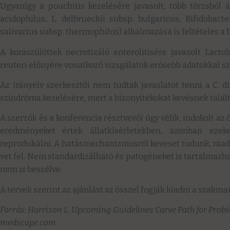
Ugyanígy a pouchitis kezelésére javasolt, több törzsből á
acidophilus, L. delbrueckii subsp. bulgaricus, Bifidobact
salivarius subsp. thermophilus) alkalmazása is feltételes a
A koraszülöttek necrotizáló enterolitisére javasolt Lactoba
reuteri előnyére vonatkozó vizsgálatok erősebb adatokkal sz
Az irányelv szerkesztői nem tudtak javaslatot tenni a C. dif
szindróma kezelésére, mert a bizonyítékokat kevésnek talált
A szerzők és a konferencia résztvevői úgy vélik, indokolt az
eredményeket értek állatkísérletekben, azonban eze
reprodukálni. A hatásmechanizmusról keveset tudunk, ráad
vet fel. Nem standardizálható és patogéneket is tartalmazh
nem is beszélve.
A tervek szerint az ajánlást az ősszel fogják kiadni a szak
Forrás: Harrison L. Upcoming Guidelines Carve Path for Probio
medscape.com