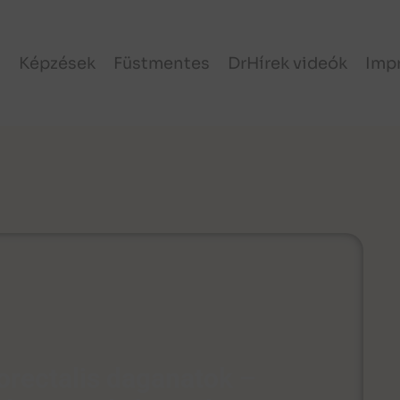
l
Képzések
Füstmentes
DrHírek videók
Imp
olorectalis daganatok –