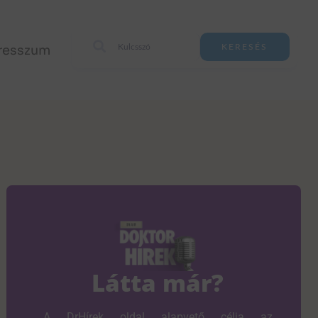
resszum
KERESÉS
Látta már?
A DrHírek oldal alapvető célja az