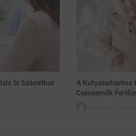
zis Is Számíthat
A Kutyatartáshoz 
Csecsemők Fertőz
Econsilium
August 