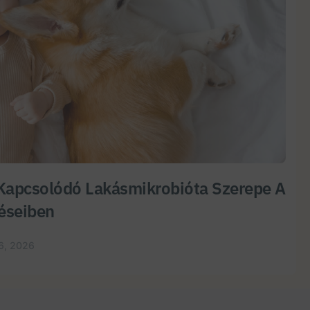
Kapcsolódó Lakásmikrobióta Szerepe A
éseiben
6, 2026