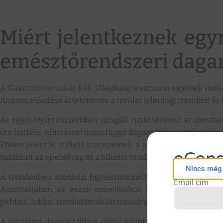
Miért jelentkeznek egyr
emésztőrendszeri daga
A Gastrointestinalis Rák Világkongresszuson egyebek mellet
Aharon előadása áttekintette a terület jelenlegi trendjeit és 
Az egyik legintenzívebben vizsgált rizikótényező az obesit
óta hatféle, elhízással összefüggő daganattípus gyakoriság
Ebben jelentős súllyal szerepelnek a gastrointestinalis rá
eCons
valamint az epehólyag és a biliaris rendszer daganatai.
Nincs még f
A trendekben azonban figyelemreméltó földrajzi különb
Email cím
Ausztráliában az észak-amerikaihoz hasonló tendenciá
például sokkal stabilabbnak látszanak az adatok.
A fiatalkori daganatokban eddig jelentős szerepet tulajdon