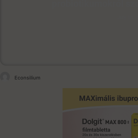
probiotikumokról szó
July 18, 
Econsilium