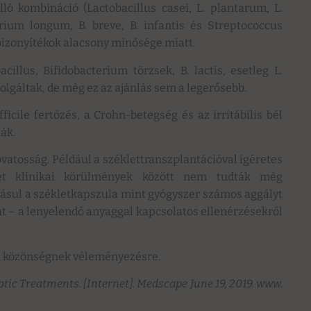
lló kombináció (Lactobacillus casei, L. plantarum, L.
erium longum, B. breve, B. infantis és Streptococcus
 bizonyítékok alacsony minősége miatt.
cillus, Bifidobacterium törzsek, B. lactis, esetleg L.
olgáltak, de még ez az ajánlás sem a legerősebb.
ficile fertőzés, a Crohn-betegség és az irritábilis bél
ák.
 óvatosság. Például a széklettranszplantációval ígéretes
ket klinikai körülmények között nem tudták még
ásul a székletkapszula mint gyógyszer számos aggályt
at – a lenyelendő anyaggal kapcsolatos ellenérzésekről
mai közönségnek véleményezésre.
tic Treatments. [Internet]. Medscape June 19, 2019. www.