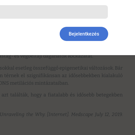
kos betegek mindössze 16%-ában mutatható ki Lynch-
ra utalnak, hogy a fiatalkori colorectalis daganatok
i a riasztó emelkedés okát. Számos publikáció talált
Bejelentkezés
 a colorectalis rák kockázata között, különösen tartós
 nem bizonyított, nem kizárt, hogy az antibiotikumok a
vastag- és végbéltáji daganatok kockázatát.
ásokkal esetleg összefüggő epigenetikai változások. Bár
em térnek el szignifikánsan az idősebbekben kialakuló
 DNS metilációs mintázataiban.
zt találták, hogy a fiatalabb és idősebb betegekben
Unraveling the Why. [Internet]. Medscape July 12, 2019.