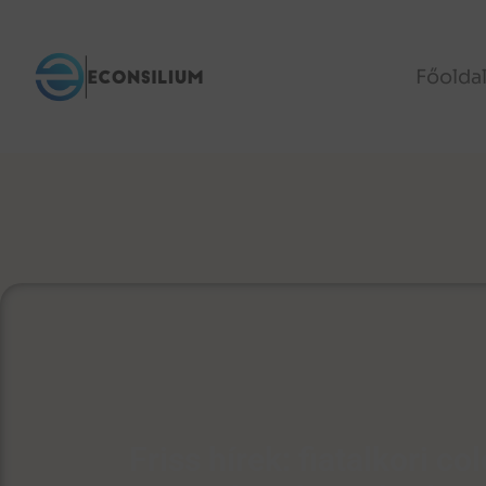
Főolda
Friss hírek: fiatalkori c