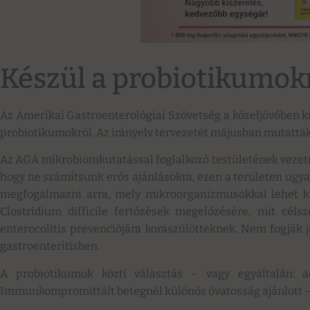
Készül a probiotikumokr
Az Amerikai Gastroenterológiai Szövetség a közeljövőben kia
probiotikumokról. Az irányelv tervezetét májusban mutattá
Az AGA mikrobiomkutatással foglalkozó testületének vezető
hogy ne számítsunk erős ajánlásokra, ezen a területen ugya
megfogalmazni arra, mely mikroorganizmusokkal lehet kís
Clostridium difficile fertőzések megelőzésére, mit céls
enterocolitis prevenciójára koraszülötteknek. Nem fogják 
gastroenteritisben.
A probiotikumok közti választás – vagy egyáltalán: a
Immunkompromittált betegnél különös óvatosság ajánlott