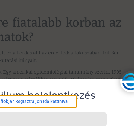
e fiatalabb korban az
natok?
t ez a kérdés állt az érdeklődés fókuszában. Irit Ben-
kutatási irányait.
as. Egy amerikai epidemiológiai tanulmány szerint 1995
a nőtt meg szignifikánsan a 25–49 éves korcsoportban.
kok, elsősorban a colorectalis és a pancreacarcinoma,
ilium bejelentkezés
iókja? Regisztráljon ide kattintva!
ségek vannak. Míg Nyugat-Európában, Kanadában vagy
król számolnak be, addig a mediterrán országokban
ítottunk az örökletes tényezőknek. Egy friss vizsgálat