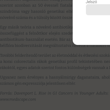
Jelszó
szerint azonban az 50 évesnél fiatalabb colorectalis rá
szindróma vagy hasonló genetikai eltérés. Az elemzések ar
növekvő száma és a túlsúly között összefüggés lehet.
Egy másik teória a növekvő antibiotikumhasználatban keres
összefüggést a felnőttkor elején szedett antibiotikumok és
antibiotikum-használat esetén. Bár az ok-okozati kapcsolat
bélflóra biodiverzitását megváltoztatva növelik a fiatalkori 
További felderítendő terület az életmóddal és étkezési szok
a korai colorectalis rákok genetikai profil tekintetében n
rákoktól, egyes adatok szerint fontos különbségek vannak a
Ugyanez nem érvényes a hasnyálmirigy daganataira, ahol a
számos gén expressziója jelentősen eltér.
Forrás: Davenport L. Rise in GI Cancers in Younger Adults: 
www.medscape.com