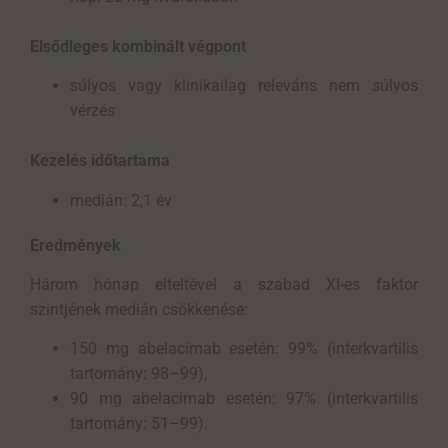
Elsődleges kombinált végpont
súlyos vagy klinikailag releváns nem súlyos
vérzés
Kezelés időtartama
medián: 2,1 év
Eredmények
Három hónap elteltével a szabad XI-es faktor
szintjének medián csökkenése:
150 mg abelacimab esetén: 99% (interkvartilis
tartomány: 98–99),
90 mg abelacimab esetén: 97% (interkvartilis
tartomány: 51–99).