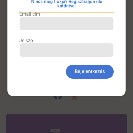
Nincs még fiókja? Regisztráljon ide
kattintva!
Email cím
Források
Ruff CT,
Patel
SM,
Giugliano
RP,
et
al
.
Abelacimab
Jelszó
versus
Rivaroxaban
in
Patients
with
Atrial
Fibrillation
.
N
Engl
J
Med
2025; 392(4): 361-371.
Bejelentkezés
Belgyógyászat
,
Kardiológia