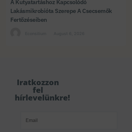
A Kutyatartáshoz Kapcsolódó
Lakásmikrobióta Szerepe A Csecsemők
Fertőzéseiben
Econsilium
August 6, 2026
Iratkozzon
fel
hírlevelünkre!
Email
(Required)