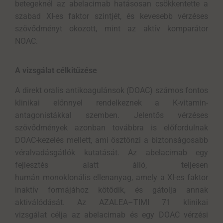
betegeknél
az
abelacimab
hatásosan csökkentette
a
szabad XI-es faktor szintjé
t
, és
kevesebb
vérzés
es
szövődményt okozott
, mint a
z aktív komparátor
NOAC
.
A vizsgálat célkitűzése
A direkt oralis antikoagulánsok (DOAC) számos fontos
klinikai előnnyel rendelkeznek a K-vitamin-
antagonistákkal szemben. Jelentős vérzéses
szövődmények azonban továbbra is előfordulnak
DOAC-kezelés mellett, ami ösztönzi a biztonságosabb
véralvadásgátlók kutatását. Az abelacimab egy
fejlesztés alatt álló, teljesen
humán monoklonális ellenanyag, amely a XI-es faktor
inaktív formájához kötődik, és gátolja annak
aktiválódását. Az AZALEA–TIMI 71 klinikai
vizsgálat célja az abelacimab és egy DOAC vérzési