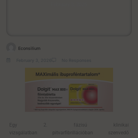
February 3, 2026
Econsilium
February 3, 2026
No Responses
Egy 2. fázisú klinikai
vizsgálatban
p
itvarfibrillációban
szenvedő