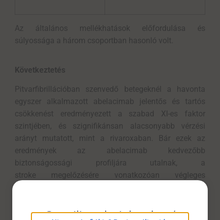
Az általános mellékhatások előfordulása és
súlyossága a három csoportban hasonló volt.
Következtetés
Pitvarfibrillációban szenvedő betegeknél a havonta
egyszer alkalmazott abelacimab jelentős és tartós
csökkenést eredményezett a szabad XI-es faktor
szintjében, és szignifikánsan alacsonyabb vérzési
arányt mutatott, mint a rivaroxaban. Bár ezek az
eredmények az abelacimab kedvezőbb
biztonságossági profiljára utalnak, a
stroke megelőzésére vonatkozóan végleges
következtetések csak a 3. fázisú vizsgálatok alapján
vonhatók le.
eConsilium bejelentkezés