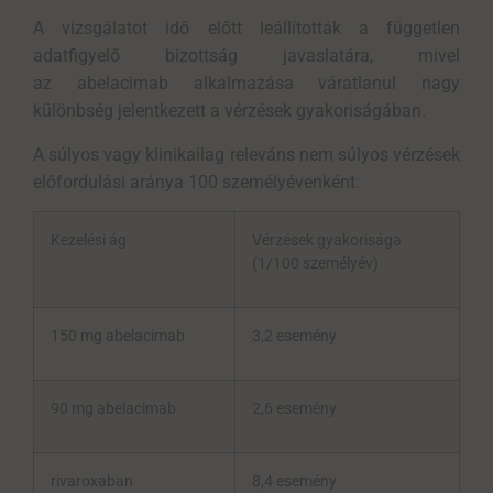
A vizsgálatot idő előtt leállították a független
adatfigyelő bizottság javaslatára, mivel
az abelacimab alkalmazása váratlanul nagy
különbség jelentkezett a vérzések gyakoriságában.
A súlyos vagy klinikailag releváns nem súlyos vérzések
előfordulási aránya 100 személyévenként:
Kezelési ág
Vérzések gyakorisága
(1/100 személyév)
150 mg abelacimab
3,2 esemény
90 mg abelacimab
2,6 esemény
rivaroxaban
8,4 esemény