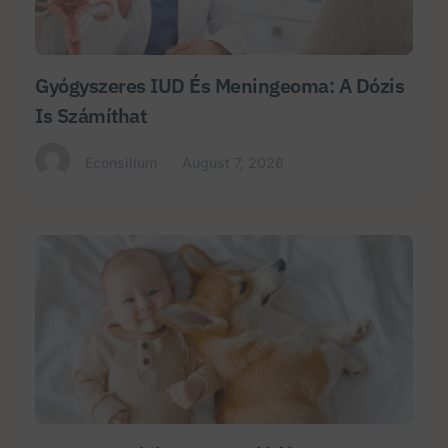
Gyógyszeres IUD És Meningeoma: A Dózis
Is Számíthat
Econsilium
August 7, 2026