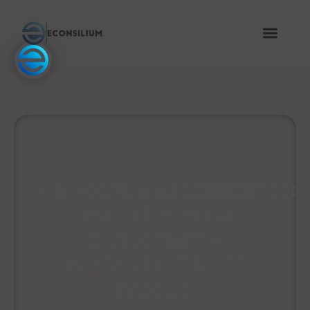
Antikoagulálás abelacimabba
kevesebb vérzéses
szövődmény –
az AZALEA–TIMI 71
vizsgálat