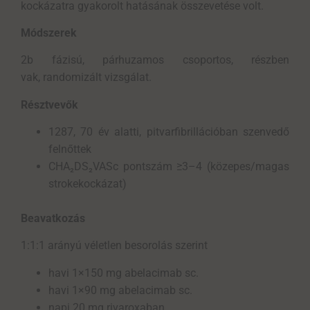
kockázatra gyakorolt hatásának összevetése volt.
Módszerek
2b fázisú, párhuzamos csoportos, részben
vak, randomizált vizsgálat.
Résztvevők
1287, 70 év alatti, pitvarfibrillációban szenvedő
felnőttek
CHA₂DS₂VASc pontszám ≥3–4 (közepes/magas
strokekockázat)
Beavatkozás
1:1:1 arányú véletlen besorolás szerint
havi 1×150 mg abelacimab sc.
havi 1×90 mg abelacimab sc.
napi 20 mg rivaroxaban