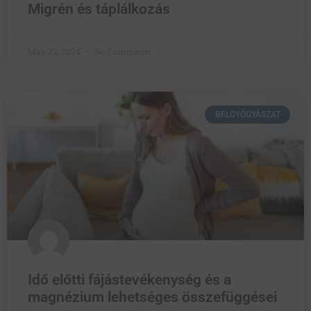
Migrén és táplálkozás
May 22, 2024
No Comments
BELGYÓGYÁSZAT
Idő előtti fájástevékenység és a
magnézium lehetséges összefüggései