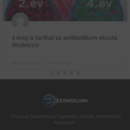
4 évig is tarthat az antibiotikum okozta
diszbiózis
February 20, 2023
No Comments
1
2
3
4
5
"Orvosok Tudáskincse: Naprakész Cikkek, Kiemelkedő
Edukáció!"