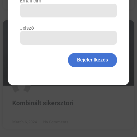
Email cím
March 14, 2024
No Comments
Jelszó
BELGYÓGYÁSZAT
Bejelentkezés
Kombinált sikersztori
March 6, 2024
No Comments