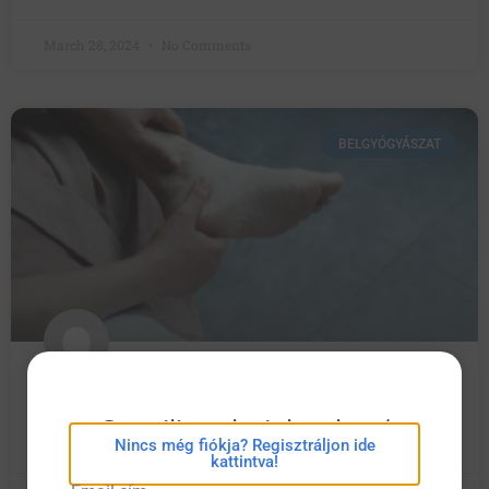
March 28, 2024
No Comments
BELGYÓGYÁSZAT
Magnéziummal és B6-vitaminnal a
eConsilium bejelentkezés
nyugtalan láb szindróma ellen
Nincs még fiókja? Regisztráljon ide
kattintva!