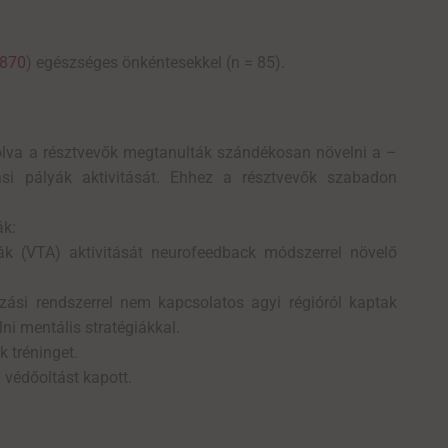
870
) egészséges önkéntesekkel (n = 85).
tolva a résztvevők megtanulták szándékosan növelni a –
i pályák aktivitását. Ehhez a résztvevők szabadon
ák:
ák (VTA) aktivitását neurofeedback módszerrel növelő
zási rendszerrel nem kapcsolatos agyi régióról kaptak
lni mentális stratégiákkal.
 tréninget.
 védőoltást kapott.