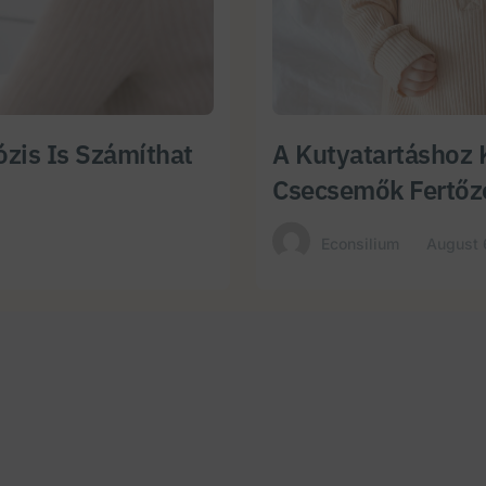
zis Is Számíthat
A Kutyatartáshoz 
Csecsemők Fertőz
Econsilium
August 