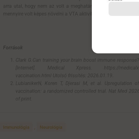
arra utal, hogy nem az volt a meghatározó mozzanat, hogy
mennyire volt képes növelni a VTA aktivitását.
Források
Clark G.Can training your brain boost immune response? 
[Internet]. Medical Xpress. https://medicalxpre
vaccination.html Utolsó frissítés: 2026.01.19.
LubianikerN, Koren T, Djerasi M, et al. Upregulation
vaccination: a randomized controlled trial. Nat Med 20
of print.
Immunológia
,
Neurológia