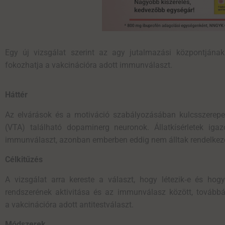
E
gy új vizsgálat szerint az agy jutalmazási központjának 
fokozhatja a
vakcinációra
adott immunválaszt.
Háttér
Az elvárások és a motiváció szabályozásában kulcsszerepet 
(VTA) található dopaminerg neuronok. Állatkísérletek ig
immunválaszt, azonban emberben eddig nem álltak rendelkez
Célkitűzés
A vizsgálat arra kereste a választ, hogy létezik
‑
e és hogy
rendszerének aktivitása és az immunválasz között, továbbá 
a vakcinációra adott antitestválaszt.
Módszerek