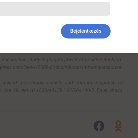
 melyik csoportba
került egy résztvevő, hanem az, hogy
Bejelentkezés
Vaccination study highlights power of positive thinking.
ss.com/news/2026-01-brain-boost-immune-response-
 of reward mesolimbic activity and immune response to
26; Jan 19. doi:10.1038/s41591-025-04140-5. Epub ahead