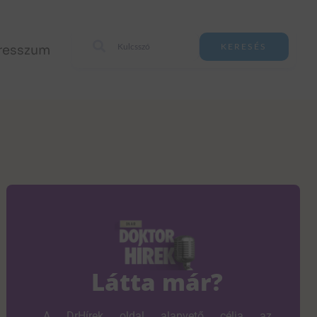
resszum
KERESÉS
Látta már?
A DrHírek oldal alapvető célja az