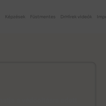
l
Képzések
Füstmentes
DrHírek videók
Imp
hatja a védőoltásra adott