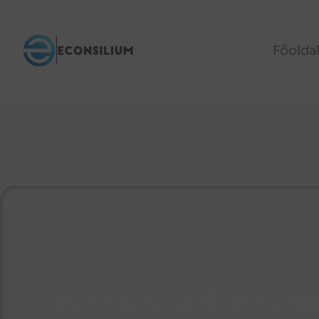
Főolda
A pozitív gondolkodás javít