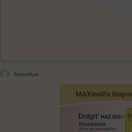
immunvá
March 2, 
Econsilium