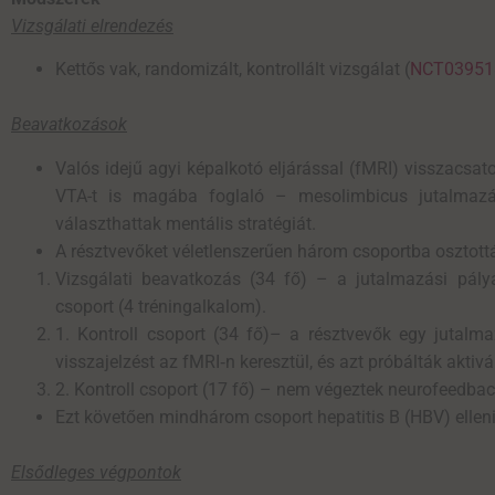
Vizsgálati elrendezés
Kettős vak, randomizált, kontrollált vizsgálat (
NCT03951
Beavatkozások
Valós idejű agyi képalkotó eljárással (fMRI) visszacsa
VTA-t is magába foglaló – mesolimbicus jutalmazás
választhattak mentális stratégiát.
A résztvevőket véletlenszerűen három csoportba osztott
Vizsgálati beavatkozás (34 fő) – a jutalmazási pály
csoport (4 tréningalkalom).
1. Kontroll csoport (34 fő)– a résztvevők egy jutalma
visszajelzést az fMRI
‑
n keresztül, és azt próbálták aktivá
2. Kontroll csoport (17 fő) – nem végeztek neurofeedback
Ezt követően mindhárom csoport hepatitis B (HBV) elleni
Elsődleges végpontok