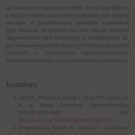
Az alvászavar megszüntetéséhez, feszültségoldáshoz
a legtöbb esetben pszichiáter segítségét kell igénybe
vennünk. A pszichoterápia, relaxációs gyakorlatok
igen fontosak, de emellett ma már számos központi
idegrendszerre ható készítmény is rendelkezésre áll,
ami nemcsak a pszichés állapotot befolyásolja, hanem
csökkenti a nyálkahártya hiperszenzitivitását,
valamint befolyásolja a gastrointestinalis motilitást is.
Irodalom
Lacy BE, Mearing F, Chang L, Chey WD, Lembo AJ,
et al. Bowel Disorders. Gastroenterology
2016;150:1393-1407. Doi:
http://dx.doi.org/10.1053/j.gastro.2016.02.031
Drossman DA, Hasler WL. Rome IV – Functional