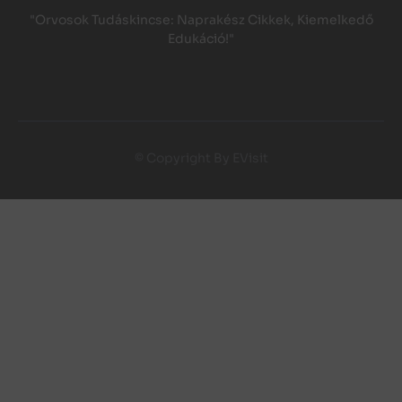
"Orvosok Tudáskincse: Naprakész Cikkek, Kiemelkedő
Edukáció!"
© Copyright By EVisit