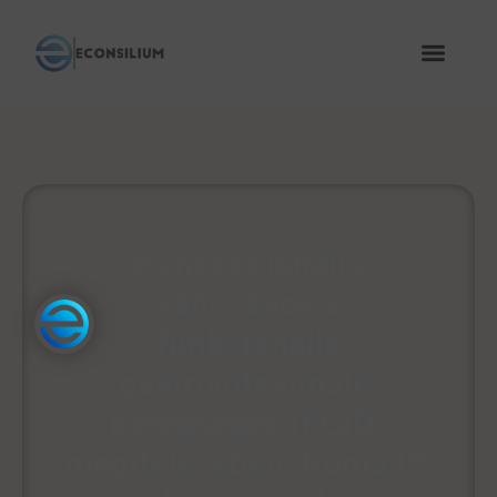
Koncepcionális
változások a
funkcionális
gastrointestinalis
betegségek (FGID)
megítélésében. Róma IV.