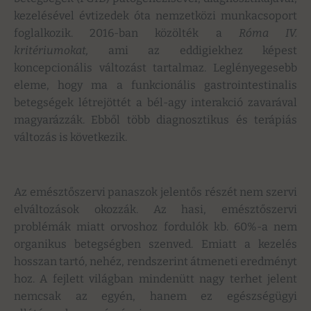
kezelésével évtizedek óta nemzetközi munkacsoport
foglalkozik. 2016-ban közölték a
Róma IV.
kritériumokat,
ami az eddigiekhez képest
koncepcionális változást tartalmaz. Leglényegesebb
eleme, hogy ma a funkcionális gastrointestinalis
betegségek létrejöttét a bél-agy interakció zavarával
magyarázzák. Ebből több diagnosztikus és terápiás
változás is következik.
Az emésztőszervi panaszok jelentős részét nem szervi
elváltozások okozzák. Az hasi, emésztőszervi
problémák miatt orvoshoz fordulók kb. 60%-a nem
organikus betegségben szenved. Emiatt a kezelés
hosszan tartó, nehéz, rendszerint átmeneti eredményt
hoz. A fejlett világban mindenütt nagy terhet jelent
nemcsak az egyén, hanem ez egészségügyi