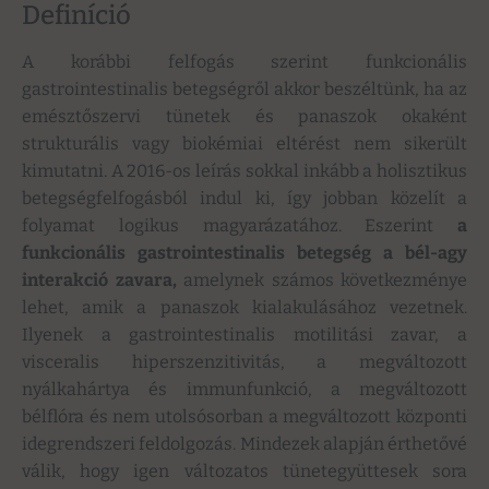
Definíció
A korábbi felfogás szerint funkcionális
gastrointestinalis betegségről akkor beszéltünk, ha az
emésztőszervi tünetek és panaszok okaként
strukturális vagy biokémiai eltérést nem sikerült
kimutatni. A 2016-os leírás sokkal inkább a holisztikus
betegségfelfogásból indul ki, így jobban közelít a
folyamat logikus magyarázatához. Eszerint
a
funkcionális gastrointestinalis betegség a bél-agy
interakció zavara,
amelynek számos következménye
lehet, amik a panaszok kialakulásához vezetnek.
Ilyenek a gastrointestinalis motilitási zavar, a
visceralis hiperszenzitivitás, a megváltozott
nyálkahártya és immunfunkció, a megváltozott
bélflóra és nem utolsósorban a megváltozott központi
idegrendszeri feldolgozás. Mindezek alapján érthetővé
válik, hogy igen változatos tünetegyüttesek sora