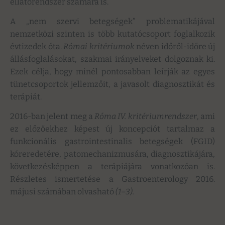
ellátórendszer számára is.
A „nem szervi betegségek” problematikájával
nemzetközi szinten is több kutatócsoport foglalkozik
évtizedek óta.
Római kritériumok
néven időről-időre új
állásfoglalásokat, szakmai irányelveket dolgoznak ki.
Ezek célja, hogy minél pontosabban leírják az egyes
tünetcsoportok jellemzőit, a javasolt diagnosztikát és
terápiát.
2016-ban jelent meg a
Róma IV. kritériumrendszer
, ami
ez előzőekhez képest új koncepciót tartalmaz a
funkcionális gastrointestinalis betegségek (FGID)
kóreredetére, patomechanizmusára, diagnosztikájára,
következésképpen a terápiájára vonatkozóan is.
Részletes ismertetése a Gastroenterology 2016.
májusi számában olvasható
(1–3).