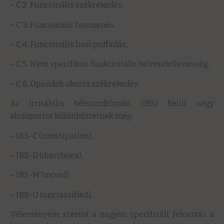
–
C 2. Funcionális székrekedés,
–
C 3. Funcionális hasmenés,
–
C 4. Funcionális hasi puffadás,
–
C 5. Nem specifikus funkcionális bélrendellenesség,
–
C 6. Opioidok okozta székrekedés.
Az irritábilis bélszindrómán (IBS) belül négy
alcsoportot különböztetnek meg:
–
IBS-C (constipation),
–
IBS-D (diarrhoea),
–
IBS-M (mixed),
–
IBS-U (unclassified).
Véleményem szerint a nagyon specifizált felosztás a