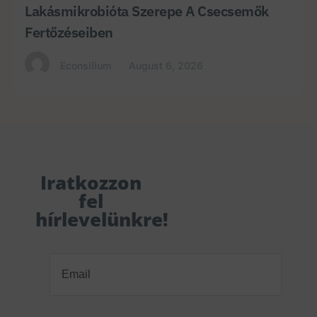
Lakásmikrobióta Szerepe A Csecsemők
Fertőzéseiben
Econsilium
August 6, 2026
Iratkozzon
fel
hírlevelünkre!
Email
(Required)