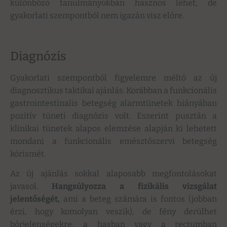
különböző tanulmányokban hasznos lehet, de
gyakorlati szempontból nem igazán visz előre.
Diagnózis
Gyakorlati szempontból figyelemre méltó az új
diagnosztikus taktikai ajánlás. Korábban a funkcionális
gastrointestinalis betegség alarmtünetek hiányában
pozitív tüneti diagnózis volt. Eszerint pusztán a
klinikai tünetek alapos elemzése alapján ki lehetett
mondani a funkcionális emésztőszervi betegség
kórismét.
Az új ajánlás sokkal alaposabb megfontolásokat
javasol.
Hangsúlyozza a fizikális vizsgálat
jelentőségét,
ami a beteg számára is fontos (jobban
érzi, hogy komolyan veszik), de fény derülhet
bőrjelenségekre, a hasban vagy a rectumban