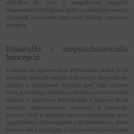
alakulhat ki, ami a megváltozott központi
idegrendszeri feldolgozás miatt is a betegnek sokszor
súlyosabb szenvedést okoz, mint néhány organikus
betegség.
Kialakulás – biopszichoszociális
koncepció
A hajlam az egészen korai életfázisban alakul ki és
genetikai tényezők mellett a környezeti tényezőknek,
például a táplálásnak (anyatej) igen nagy szerepe
lehet. A fiziológiai fejlődést a későbbi pszichoszociális
hatások is jelentősen befolyásolják a központi és az
enteralis idegrendszeren keresztül. A panaszok,
tünetek, tehát a betegség manifesztálódásában, azok
megélésében, súlyosságában a későbbiekben is döntő
szerepe van a fiziológiás és a környezeti tényezőknek