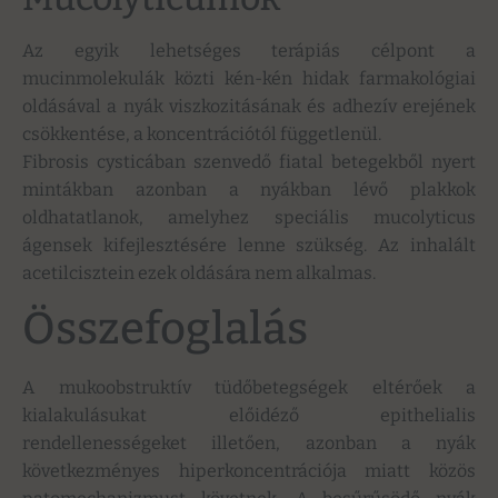
Az egyik lehetséges terápiás célpont a
mucinmolekulák közti kén-kén hidak farmakológiai
oldásával a nyák viszkozitásának és adhezív erejének
csökkentése, a koncentrációtól függetlenül.
Fibrosis cysticában szenvedő fiatal betegekből nyert
mintákban azonban a nyákban lévő plakkok
oldhatatlanok, amelyhez speciális mucolyticus
ágensek kifejlesztésére lenne szükség. Az inhalált
acetilcisztein ezek oldására nem alkalmas.
Összefoglalás
A mukoobstruktív tüdőbetegségek eltérőek a
kialakulásukat előidéző epithelialis
rendellenességeket illetően, azonban a nyák
következményes hiperkoncentrációja miatt közös