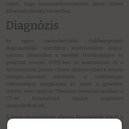
sejteti, hogy immundeficiencienciát okozó allélek
állhatnak a kórkép hátterében.
Diagnózis
Az egyes mukoobstruktív tüdőbetegségek
diagnosztikája specifikus kritériumokon alapul:
cysticus fibrosisban a verejték kloridszintjére és
genetikai tesztre; COPD-ben az anamnézisre és a
spirometriára; primer ciliaris dyskinesiában a nasalis
nitrogén-monoxid mérésére, a csillómozgás
mikroszkópos vizsgálatára és ismét a genetikai
tesztre; nem cysticus fibrosisos bronchiectasiában a
CT-vel kimutatható tágulat meglétére
támaszkodhatunk.
A beteg visszajelzésén alapuló kimenetelek között a
köhögés és köpetürítés, az exacerbációk gyakorisága a