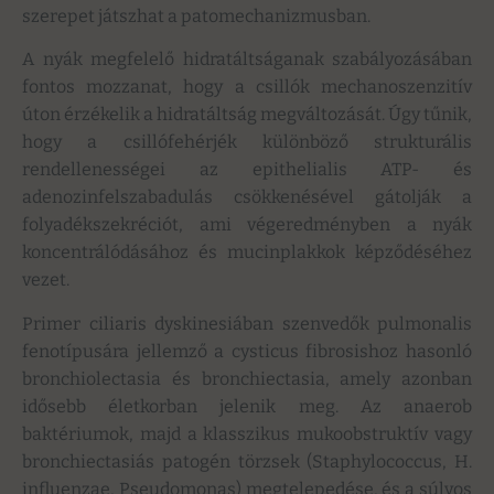
szerepet játszhat a patomechanizmusban.
A nyák megfelelő hidratáltságanak szabályozásában
fontos mozzanat, hogy a csillók mechanoszenzitív
úton érzékelik a hidratáltság megváltozását. Úgy tűnik,
hogy a csillófehérjék különböző strukturális
rendellenességei az epithelialis ATP- és
adenozinfelszabadulás csökkenésével gátolják a
folyadékszekréciót, ami végeredményben a nyák
koncentrálódásához és mucinplakkok képződéséhez
vezet.
Primer ciliaris dyskinesiában szenvedők pulmonalis
fenotípusára jellemző a cysticus fibrosishoz hasonló
bronchiolectasia és bronchiectasia, amely azonban
idősebb életkorban jelenik meg. Az anaerob
baktériumok, majd a klasszikus mukoobstruktív vagy
bronchiectasiás patogén törzsek (Staphylococcus, H.
influenzae, Pseudomonas) megtelepedése, és a súlyos