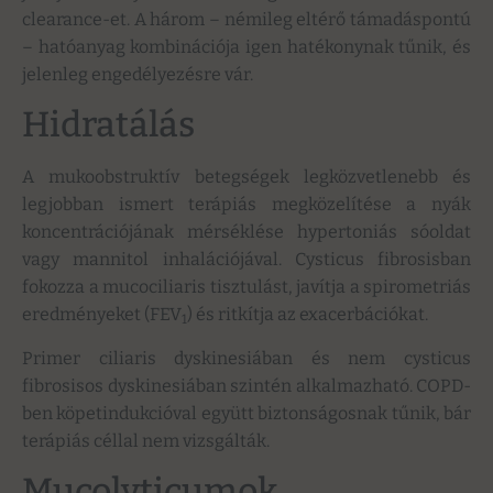
clearance-et. A három – némileg eltérő támadáspontú
– hatóanyag kombinációja igen hatékonynak tűnik, és
jelenleg engedélyezésre vár.
Hidratálás
A mukoobstruktív betegségek legközvetlenebb és
legjobban ismert terápiás megközelítése a nyák
koncentrációjának mérséklése hypertoniás sóoldat
vagy mannitol inhalációjával. Cysticus fibrosisban
fokozza a mucociliaris tisztulást, javítja a spirometriás
eredményeket (FEV
) és ritkítja az exacerbációkat.
1
Primer ciliaris dyskinesiában és nem cysticus
fibrosisos dyskinesiában szintén alkalmazható. COPD-
ben köpetindukcióval együtt biztonságosnak tűnik, bár
terápiás céllal nem vizsgálták.
Mucolyticumok