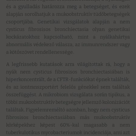
és a gyulladás határozza meg a betegséget, és ezek
alapján sorolhatjuk a mukoobstruktív tüdőbetegségek
csoportjába. Genetikai vizsgálatok alapján a nem
cysticus fibrosisos bronchiectasia olyan genetikai
kockázatokhoz kapcsolható, mint a nyálkahártya
abnormális védekező válasza, az immunrendszer vagy
a kötőszövet rendellenessége.
A legfrissebb kutatások arra világítottak rá, hogy a
nyák nem cysticus fibrosisos bronchiectasiában is
hiperkoncentrált, de a CFTR-funkciókat épnek találták,
és az iontranszportért felelős génekkel sem találtak
összefüggést. A mikrobiom vizsgálata során tipikus, a
többi mukoobstruktív betegségre jellemző kolonizációt
találtak. Figyelemreméltó azonban, hogy nem cysticus
fibrosisos bronchiectasiában más mukoobstruktív
kórképekhez képest 60%-kal magasabb a nem
tuberkulotikus mycobacteriumok incidenciája, ami azt