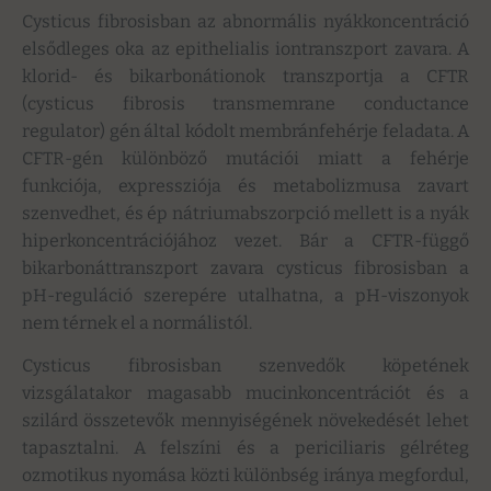
Cysticus fibrosisban az abnormális nyákkoncentráció
elsődleges oka az epithelialis iontranszport zavara. A
klorid- és bikarbonátionok transzportja a CFTR
(cysticus fibrosis transmemrane conductance
regulator) gén által kódolt membránfehérje feladata. A
CFTR-gén különböző mutációi miatt a fehérje
funkciója, expressziója és metabolizmusa zavart
szenvedhet, és ép nátriumabszorpció mellett is a nyák
hiperkoncentrációjához vezet. Bár a CFTR-függő
bikarbonáttranszport zavara cysticus fibrosisban a
pH-reguláció szerepére utalhatna, a pH-viszonyok
nem térnek el a normálistól.
Cysticus fibrosisban szenvedők köpetének
vizsgálatakor magasabb mucinkoncentrációt és a
szilárd összetevők mennyiségének növekedését lehet
tapasztalni. A felszíni és a periciliaris gélréteg
ozmotikus nyomása közti különbség iránya megfordul,