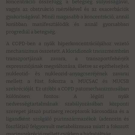
koncentráció összefügg a betegség súlyosságával,
vagyis az obstrukció mértékével és az exacerbációk
gyakoriságával. Minél magasabb a koncentráció, annál
korábban manifesztálódik és annál gyorsabban
progrediál a betegség.
A COPD-ben a nyák hiperkoncentrációjához vezető
mechanizmus összetett. A kloridionok transzmembrán
transzportjának zavara, a transzportfehérjék
expressziójának megváltozása, illetve az epithelsejtek
nukleotid- és nukleozid-anyagcseréjének zavarai
mellett a füst fokozza a MUC5AC és MUC5B
szekrécióját. Ez utóbbi a COPD patomechanizmusában
különösen fontos. A légúti nyák
nedvességtartalmának szabályozásában központi
szerepet játszó purinerg receptorok károsodása és a
ligandként szolgáló purinszármazékok (adenozin és
foszfátjai) felgyorsult metabolizmusa miatt a fokozott
mucinszekréció mellett csökken a hidratáltság.