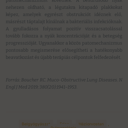
patomechanizmust követnek. A besűrűsödő nyák
nehezen oldható, a légutakra kitapadó plakkokat
képez, amelyek egyrészt obstrukciót idéznek elő,
másrészt táptalajt kínálnak a bakteriális infekcióknak.
A gyulladásos folyamat pozitív visszacsatolással
tovább fokozza a nyák koncentrációját és a betegség
progresszióját. Ugyanakkor a közös patomechanizmus
pontosabb megismerése elősegítheti a hatékonyabb
beavatkozást és újabb terápiás célpontok felfedezését.
Forrás: Boucher RC. Muco-Obstructive Lung Diseases. N
Engl J Med 2019; 380(20):1941–1953.
Belgyógyászat
,
Friss
,
Háziorvostan
,
Pulmonológia