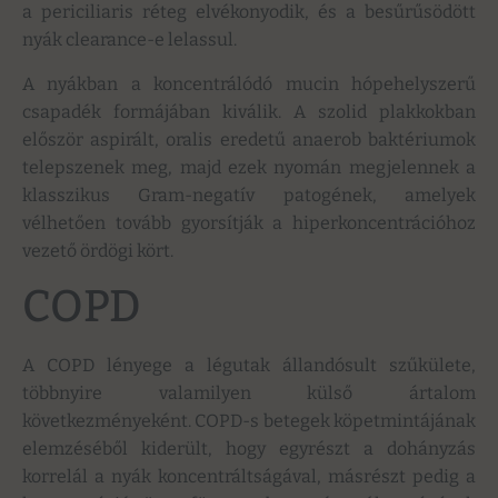
a periciliaris réteg elvékonyodik, és a besűrűsödött
nyák clearance-e lelassul.
A nyákban a koncentrálódó mucin hópehelyszerű
csapadék formájában kiválik. A szolid plakkokban
először aspirált, oralis eredetű anaerob baktériumok
telepszenek meg, majd ezek nyomán megjelennek a
klasszikus Gram-negatív patogének, amelyek
vélhetően tovább gyorsítják a hiperkoncentrációhoz
vezető ördögi kört.
COPD
A COPD lényege a légutak állandósult szűkülete,
többnyire valamilyen külső ártalom
következményeként. COPD-s betegek köpetmintájának
elemzéséből kiderült, hogy egyrészt a dohányzás
korrelál a nyák koncentráltságával, másrészt pedig a