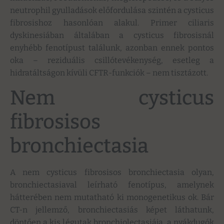
neutrophil gyulladások előfordulása szintén a cysticus
fibrosishoz hasonlóan alakul. Primer ciliaris
dyskinesiában általában a cysticus fibrosisnál
enyhébb fenotípust találunk, azonban ennek pontos
oka – reziduális csillótevékenység, esetleg a
hidratáltságon kívüli CFTR-funkciók – nem tisztázott.
Nem cysticus
fibrosisos
bronchiectasia
A nem cysticus fibrosisos bronchiectasia olyan,
bronchiectasiaval leírható fenotípus, amelynek
hátterében nem mutatható ki monogenetikus ok. Bár
CT-n jellemző, bronchiectasiás képet láthatunk,
döntően a kis légutak bronchiolectasiája, a nyákdugók