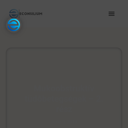
Mukoobstruktív
tüdőbetegségek – 2.
rész
June 5, 2019