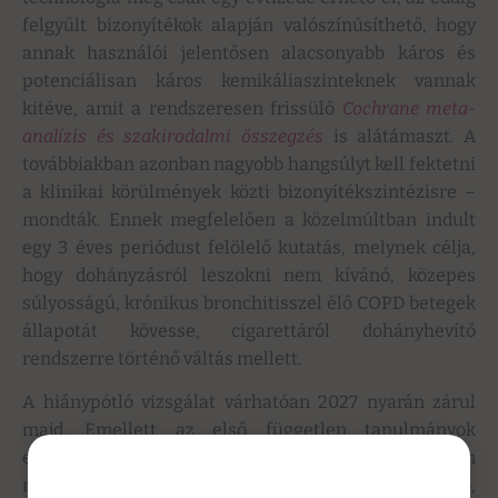
felgyűlt bizonyítékok alapján valószínűsíthető, hogy
annak használói jelentősen alacsonyabb káros és
potenciálisan káros kemikáliaszinteknek vannak
kitéve, amit a rendszeresen frissülő
Cochrane meta-
analízis és szakirodalmi összegzés
is alátámaszt. A
továbbiakban azonban nagyobb hangsúlyt kell fektetni
a klinikai körülmények közti bizonyítékszintézisre –
mondták. Ennek megfelelően a közelmúltban indult
egy 3 éves periódust felölelő kutatás, melynek célja,
hogy dohányzásról leszokni nem kívánó, közepes
súlyosságú, krónikus bronchitisszel élő COPD betegek
állapotát kövesse, cigarettáról dohányhevítő
rendszerre történő váltás mellett.
A hiánypótló vizsgálat várhatóan 2027 nyarán zárul
majd. Emellett az első független tanulmányok
eredményei arra utalnak, hogy a dohányzást nem
mellőző COPD betegek körében figyelemre méltó,