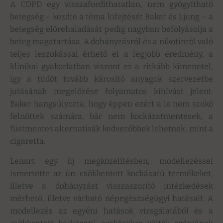
A COPD egy visszafordíthatatlan, nem gyógyítható
betegség – kezdte a téma kifejtését Baker és Ljung – a
betegség előrehaladását pedig nagyban befolyásolja a
beteg magatartása. A dohányzásról és a nikotinról való
teljes leszokással érhető el a legjobb eredmény, a
klinikai gyakorlatban viszont ez a ritkább kimenetel,
így a tüdőt tovább károsító anyagok szervezetbe
jutásának megelőzése folyamatos kihívást jelent.
Baker hangsúlyozta, hogy éppen ezért a le nem szokó
felnőttek számára, bár nem kockázatmentesek, a
füstmentes alternatívák kedvezőbbek lehetnek, mint a
cigaretta.
Lenart egy új megközelítésben, modellezéssel
ismertette az ún. csökkentett kockázatú termékeket,
illetve a dohányzást visszaszorító intézkedések
mérhető, illetve várható népegészségügyi hatásait. A
modellezés az egyéni hatások vizsgálatából és a