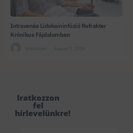
Intravenás Lidokaininfúzió Refrakter
Krónikus Fájdalomban
Econsilium
August 5, 2026
Iratkozzon
fel
hírlevelünkre!
Email
(Required)