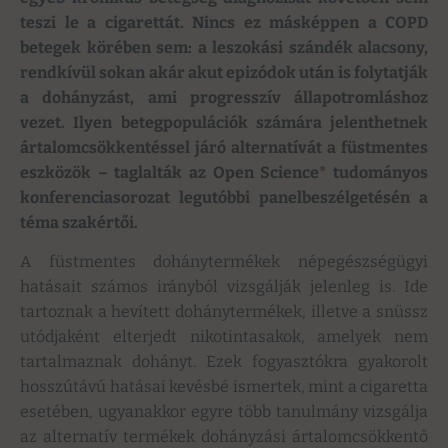
teszi le a cigarettát. Nincs ez másképpen a COPD
betegek körében sem: a leszokási szándék alacsony,
rendkívül sokan akár akut epizódok után is folytatják
a dohányzást, ami progresszív állapotromláshoz
vezet. Ilyen betegpopulációk számára jelenthetnek
ártalomcsökkentéssel járó alternatívát a füstmentes
eszközök – taglalták az Open Science* tudományos
konferenciasorozat legutóbbi panelbeszélgetésén a
téma szakértői.
A füstmentes dohánytermékek népegészségügyi
hatásait számos irányból vizsgálják jelenleg is. Ide
tartoznak a hevített dohánytermékek, illetve a snüssz
utódjaként elterjedt nikotintasakok, amelyek nem
tartalmaznak dohányt. Ezek fogyasztókra gyakorolt
hosszútávú hatásai kevésbé ismertek, mint a cigaretta
esetében, ugyanakkor egyre több tanulmány vizsgálja
az alternatív termékek dohányzási ártalomcsökkentő