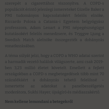
szerepét a cigarettához viszonyítva. A COPD-s
populációt érintő jelenlegi ismereteket Gizelle Baker a
PMI tudományos kapcsolatokért felelős elnöke,
Riccardo Polosa a Catania-i Egyetem belgyógyász
professzora, Adam Lenart a PMI népegészségügyi
kutatásokért felelős menedzsere, és Tryggve Ljung a
Swedish Match alelnöke összegezték a dohányzás
vonatkozásában.
A téma súlyát jelzi, hogy a COPD a WHO adatai szerint
a harmadik vezető halálok világszerte, ami csak 2019-
ben 3,23 millió életet követelt. Emellett a fejlett
országokban a COPD-s megbetegedések több mint 70
százalékáért a dohányzás tehető felelőssé –
ismertette az adatokat a panelbeszélgetés
moderátora, Sukhi Hayer, újságíró és médiaszakértő.
Nem kellene lemondani a betegekről