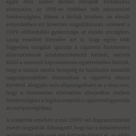
egyik első, széles körben elterjedt füstmentes
alternatíva, az 1970-es években vált népszerűvé
Svédországban, főként a férfiak körében. Az elmúlt
évtizedekben ezt követően szignifikánsan csökkent a
COPD előfordulási gyakorisága az északi országban.
Ljung emellett kiemelte azt is, hogy egyre több
független vizsgálat igazolja a cigaretta füstmentes
alternatíváinak ártalomcsökkentő hatását, melyek
közül a snüsszel kapcsolatosan egyértelműen kitűnik,
hogy a snüssz okozta betegség és halálozási mutatók
nagyságrendekkel elmaradnak a cigaretta okozta
károktól. Ahogyan nem elhanyagolható az a tény sem,
hogy a füstmentes alternatíva elterjedése mellett
Svédországban a legalacsonyabb a cigarettafogyasztás
az európai régióban.
A szakértők emellett a már COPD-vel diagnosztizáltak
esetét tárgyalták. Elhangzott, hogy bár a dohányhevítő
technológia még csak egy évtizede érhető el, az eddig