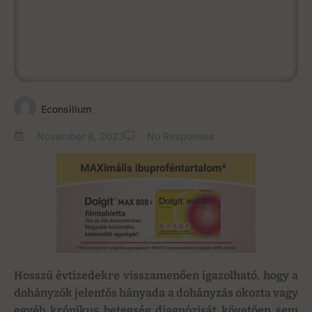
Econsilium
November 8, 2023
No Responses
Hosszú évtizedekre visszamenően igazolható, hogy a
dohányzók jelentős hányada a dohányzás okozta vagy
egyéb krónikus betegség diagnózisát követően sem