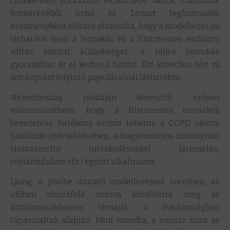
csökkentett kockázatú eszközökre váltók számának
felméréséből indul ki. Lenart legfontosabb
eredményként először elmondta, hogy a modellezés jól
láthatóvá teszi a leszokás és a füstmentes eszközre
váltás közötti különbséget: a teljes leszokás
gyorsabban ér el kedvező hatást. Ezt követően tért rá
dohányzást folytató populációnál láthatókra.
Németország példáján keresztül erősen
valószínűsíthető, hogy a füstmentes termékek
bevezetése hatékony eszköz lehetne a COPD okozta
halálozás mérséklésében, a hagyományos dohányzást
visszaszorító intézkedésekkel (áremelés,
reklámtilalom stb.) együtt alkalmazva.
Ljung, a jövőbe mutató modellezéssel szemben, az
időben visszafelé utazva közelítette meg az
ártalomcsökkentés témáját, a Svédországban
tapasztaltak alapján. Mint mondta, a snüssz mint az