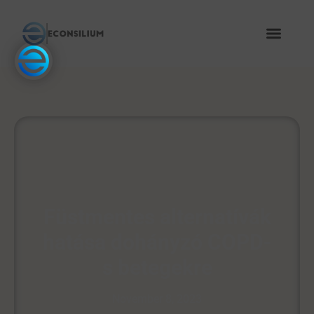
Füstmentes alternatívák
hatása dohányzó COPD-
s betegekre
November 8, 2023