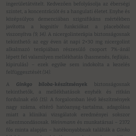
ingerületátvitelt. Kedvezően befolyásolja az éberségi
szintet, a koncentrációt és a hangulati életet. Enyhe és
középsúlyos demenciában szignifikáns mértékben
javította a kognitív funkciókat a placebóhoz
viszonyítva
(9,
14
).
A nicergolinterápia biztonságosnak
tekinthető: az egy éven át napi 2×30 mg nicergolint
alkalmazó terápiában részesülő csoport 7%-ánál
lépett fel valamilyen mellékhatás (hasmenés, fejfájás,
kipirulás) – ezek egyike sem indokolta a kezelés
felfüggesztését
(14).
A
Ginkgo biloba
-készítmények
biztonságosnak
tekinthetők, a mellékhatások enyhék és ritkán
fordulnak elő
(15)
.
A forgalomban lévő készítmények
nagy száma, eltérő hatóanyag-tartalma, adagolása
miatt a klinikai vizsgálatok eredményei sokszor
ellentmondásosak.
Weinmann
és munkatársai – 2372
fős minta alapján – hatékonyabbnak találták a
Ginko