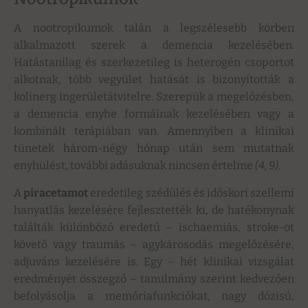
A nootropikumok talán a legszélesebb körben
alkalmazott szerek a demencia kezelésében.
Hatástanilag és szerkezetileg is heterogén csoportot
alkotnak, több vegyület hatását is bizonyították a
kolinerg ingerületátvitelre. Szerepük a megelőzésben,
a demencia enyhe formáinak kezelésében vagy a
kombinált terápiában van. Amennyiben a klinikai
tünetek három-négy hónap után sem mutatnak
enyhülést, további adásuknak nincsen értelme
(
4, 9)
.
A
piracetamot
eredetileg szédülés és időskori szellemi
hanyatlás kezelésére fejlesztették ki, de hatékonynak
találták különböző eredetű – ischaemiás, stroke-ot
követő vagy traumás – agykárosodás megelőzésére,
adjuváns kezelésére is. Egy – hét klinikai vizsgálat
eredményét összegző – tanulmány szerint kedvezően
befolyásolja a memóriafunkciókat, nagy dózisú,