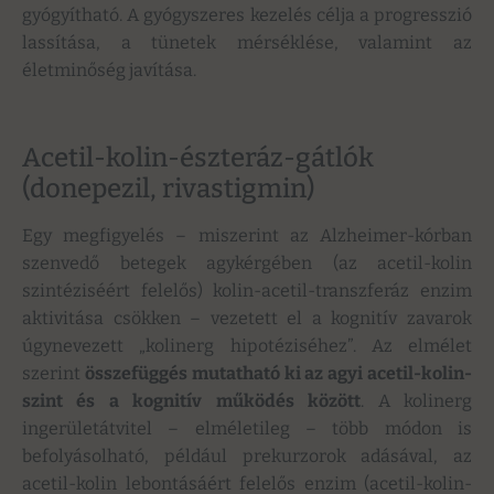
gyógyítható. A gyógyszeres kezelés célja a progresszió
lassítása, a tünetek mérséklése, valamint az
életminőség javítása.
Acetil-kolin-észteráz-gátlók
(donepezil, rivastigmin)
Egy megfigyelés – miszerint az Alzheimer-kórban
szenvedő betegek agykérgében (az acetil-kolin
szintéziséért felelős) kolin-acetil-transzferáz enzim
aktivitása csökken – vezetett el a kognitív zavarok
úgynevezett „kolinerg hipotéziséhez”. Az elmélet
szerint
összefüggés mutatható ki az agyi acetil-kolin-
szint és a kognitív működés között
. A kolinerg
ingerületátvitel – elméletileg – több módon is
befolyásolható, például prekurzorok adásával, az
acetil-kolin lebontásáért felelős enzim (acetil-kolin-