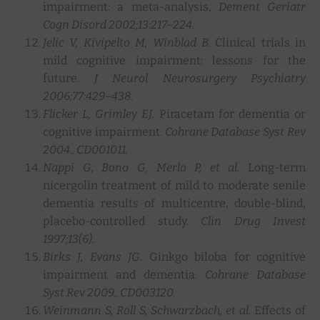
impairment: a meta-analysis,
Dement Geriatr
Cogn Disord 2002;13:217
–
224.
Jelic V, Kivipelto M, Winblad B.
Clinical trials in
mild cognitive impairment: lessons for the
future.
J Neurol Neurosurgery Psychiatry
2006;77:429
–
438.
Flicker L, Grimley EJ.
Piracetam for dementia or
cognitive impairment.
Cohrane Database Syst Rev
2004., CD001011.
Nappi G, Bono G, Merlo P, et al.
Long-term
nicergolin treatment of mild to moderate senile
dementia results of multicentre, double-blind,
placebo-controlled study.
Clin Drug Invest
1997;13(6).
Birks J, Evans JG.
Ginkgo biloba for cognitive
impairment and dementia.
Cohrane Database
Syst Rev 2009., CD003120.
Weinmann S, Roll S, Schwarzbach, et al.
Effects of