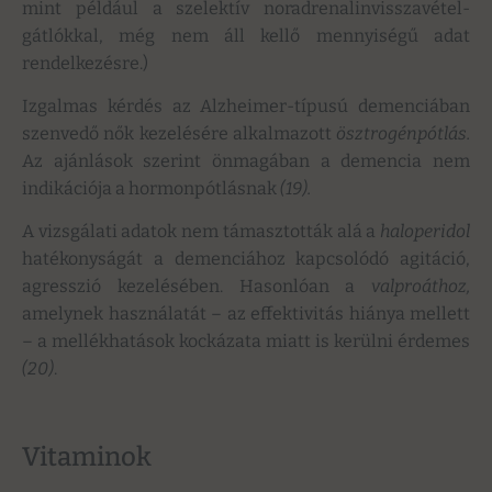
mint például a szelektív noradrenalinvisszavétel-
gátlókkal, még nem áll kellő mennyiségű adat
rendelkezésre.)
Izgalmas kérdés az Alzheimer-típusú demenciában
szenvedő nők kezelésére alkalmazott
ösztrogénpótlás.
Az ajánlások szerint önmagában a demencia nem
indikációja a hormonpótlásnak
(
19
).
A vizsgálati adatok nem támasztották alá a
haloperidol
hatékonyságát a demenciához kapcsolódó agitáció,
agresszió kezelésében. Hasonlóan a
valproáthoz,
amelynek használatát – az effektivitás hiánya mellett
– a mellékhatások kockázata miatt is kerülni érdemes
(20)
.
Vitaminok