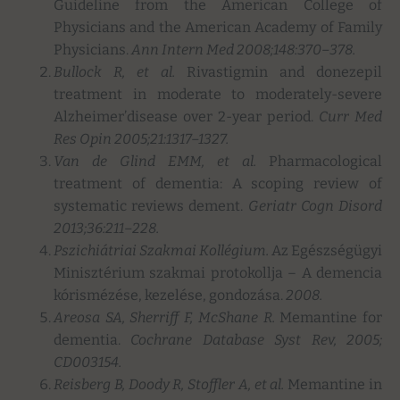
Guideline from the American College of
Physicians and the American Academy of Family
Physicians.
Ann Intern Med 2008;148:370–378.
Bullock R, et al.
Rivastigmin and donezepil
treatment in moderate to moderately-severe
Alzheimer’disease over 2-year period.
Curr Med
Res Opin 2005;21:1317–1327.
Van de Glind EMM, et al.
Pharmacological
treatment of dementia: A scoping review of
systematic reviews dement.
Geriatr Cogn Disord
2013;36:211–228.
Pszichiátriai Szakmai Kollégium.
Az Egészségügyi
Minisztérium szakmai protokollja – A demencia
kórismézése, kezelése, gondozása.
2008.
Areosa SA, Sherriff F, McShane R.
Memantine for
dementia.
Cochrane Database Syst Rev, 2005;
CD003154.
Reisberg B, Doody R, Stoffler A, et al.
Memantine in