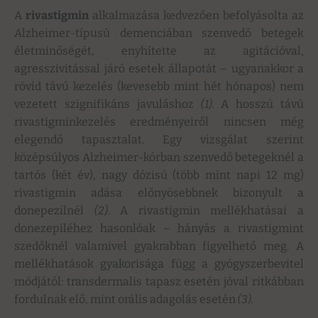
A
rivastigmin
alkalmazása kedvezően befolyásolta az
Alzheimer-típusú demenciában szenvedő betegek
életminőségét, enyhítette az agitációval,
agresszivitással járó esetek állapotát – ugyanakkor a
rövid távú kezelés (kevesebb mint hét hónapos) nem
vezetett szignifikáns javuláshoz
(1).
A hosszú távú
rivastigminkezelés eredményeiről nincsen még
elegendő tapasztalat. Egy vizsgálat szerint
középsúlyos Alzheimer-kórban szenvedő betegeknél a
tartós (két év), nagy dózisú (több mint napi 12 mg)
rivastigmin adása előnyösebbnek bizonyult a
donepezilnél
(2)
. A rivastigmin mellékhatásai a
donezepiléhez hasonlóak – hányás a rivastigmint
szedőknél valamivel gyakrabban figyelhető meg. A
mellékhatások gyakorisága függ a gyógyszerbevitel
módjától: transdermalis tapasz esetén jóval ritkábban
fordulnak elő, mint orális adagolás esetén
(3).