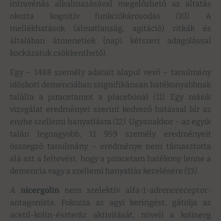
intravénás alkalmazásával megelőzhető az altatás
okozta kognitív funkciókárosodás
(10).
A
mellékhatások (álmatlanság, agitáció) ritkák és
általában átmenetiek (napi kétszeri adagolással
kockázatuk csökkenthető).
Egy – 1488 személy adatait alapul vevő – tanulmány
időskori demenciában szignifikánsan hatékonyabbnak
találta a piracetamot a placebónál
(11).
Egy másik
vizsgálat eredményei szerint kedvező hatással bír az
enyhe szellemi hanyatlásra
(12).
Ugyanakkor – az egyik
talán legnagyobb, 11 959 személy eredményeit
összegző tanulmány – eredménye nem támasztotta
alá azt a feltevést, hogy a piracetam hatékony lenne a
demencia vagy a szellemi hanyatlás kezelésére
(13).
A
nicergolin
nem szelektív alfa-1-adrenoreceptor-
antagonista. Fokozza az agyi keringést, gátolja az
acetil-kolin-észteráz aktivitását, növeli a kolinerg