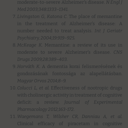
moderate-to-severe Alzheimer’s disease.
N Engl J
Med 2003;348:1333
–
1341.
Livingston G, Katona C.
The place of memantine
in the treatment of Alzheimer’s disease: A
number needed to treat analysis.
Int J Geriatr
Psychiatry, 2004;19:919
–9
25.
McKeage K.
Memantine: a review of its use in
moderate to severe Alzheimer’s disease.
CNS
Drugs 2009;28:389–403.
Horváth K.
A dementia korai felismerésének és
gondozásának fontossága az alapellátásban.
Magyar Orvos 2014;8–9.
Colucci L, et al.
Effectiveness of nootropic drugs
with cholinergic activity in treatment of cognitive
deficit: a review.
Journal of Experimental
Pharmacology
2012;163-172.
Waegemans T, Wilsher CR, Danniau A, et al.
Clinical efficacy of piracetam in cognitive