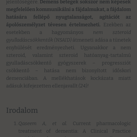
jelentőségére.
Demens betegek sokszor nem képesek
megfelelően kommunikálni a fájdalmukat, a fájdalom
hatására fellépő nyugtalanságot, agitációt az
ápolószemélyzet tévesen értelmezheti.
Ezekben az
esetekben a hagyományos
nem szteroid
gyulladáscsökkentők (NSAID)
átmeneti adása a tünetek
enyhülését eredményezheti. Ugyanakkor a nem
szteroid, valamint szteroid hatóanyag-tartalmú
gyulladáscsökkentő gyógyszerek – progressziót
csökkentő – hatása nem bizonyított időskori
demenciában. A mellékhatások kockázata miatt
adásuk kifejezetten ellenjavallt
(24)!
Irodalom
Qaseem A, et al.
Current pharmacologic
treatment of dementia: A Clinical Practice