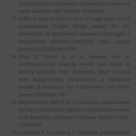
Gingko biloba in dementia: systematic review and
meta-analysis.
BMC Geriatr 2010;10:14.
Vellas B, Coley N, Ousset PJ, et al.
Long-term use of
standardised Gingko biloba extract for the
prevention of Alzheimer’s disease (GuideAge): a
randomised placebo-controlled trial.
Lancet
Neurol 2012;11(10):851
–
859.
Mital V, Kurup L, et al.
Review: risk of
cerebrovascular adverse events and death in
elderly patients with dementia when treated
with antipsychotic medications: a literature
review of evidence.
Am J Alzheimers Dis Other
Demen 2011;26:10
–
28.
Hogervorst E, Yaffe K, et al.
Hormone replacement
therapy to maintain cognitive function in women
with dementia.
Cochrane Database Syst Rev 2009.,
CD003799.
Lonergan E, Luxenberg J.
Valproate preparations