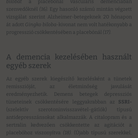
bilobát
a placebónál vascularis demenciában
szenvedőknél
(16).
Egy hasonló számú mintán végzett
vizsgálat szerint Alzheimer-betegeknek 20 hónapon
át adott
Gingko biloba
-kivonat nem volt hatékonyabb a
progresszió csökkentésében a placebónál
(17).
A demencia kezelésében használt
egyéb szerek
Az egyéb szerek kiegészítő kezelésként a tünetek
remisszióját, az életminőség javulását
eredményezhetik. Demens betegek depressziós
tüneteinek csökkentésére leggyakrabban az
SSRI-
(szelektív szerotoninvisszavétel-gátlók) típusú
antidepresszánsokat alkalmazzák. A citalopram és a
sertralin kedvezően csökkentette az agitációt a
placebóhoz viszonyítva
(18)
.
(Újabb típusú szerekkel,