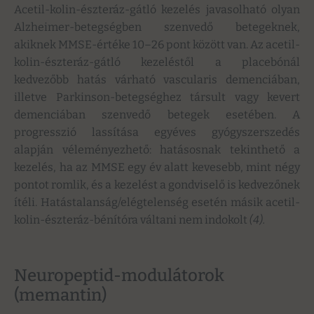
Acetil-kolin-észteráz-gátló kezelés javasolható olyan
Alzheimer-betegségben szenvedő betegeknek,
akiknek MMSE-értéke 10–26 pont között van. Az acetil-
kolin-észteráz-gátló kezeléstől a placebónál
kedvezőbb hatás várható vascularis demenciában,
illetve Parkinson-betegséghez társult vagy kevert
demenciában szenvedő betegek esetében. A
progresszió lassítása egyéves gyógyszerszedés
alapján véleményezhető: hatásosnak tekinthető a
kezelés, ha az MMSE egy év alatt kevesebb, mint négy
pontot romlik, és a kezelést a gondviselő is kedvezőnek
ítéli. Hatástalanság/elégtelenség esetén másik acetil-
kolin-észteráz-bénítóra váltani nem indokolt
(4).
Neuropeptid-modulátorok
(memantin)