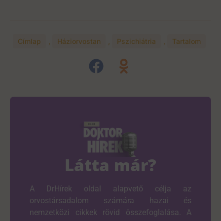
Címlap
,
Háziorvostan
,
Pszichiátria
,
Tartalom
Látta már?
A DrHírek oldal alapvető célja az
orvostársadalom számára hazai és
nemzetközi cikkek rövid összefoglalása. A