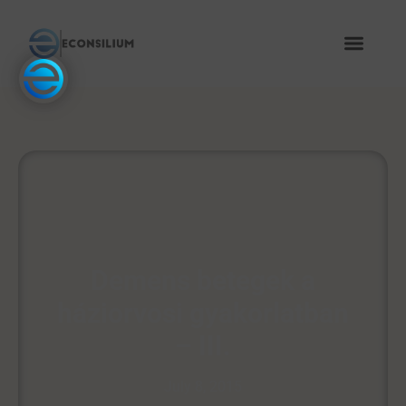
Demens betegek a
háziorvosi gyakorlatban
– III.
July 8, 2015