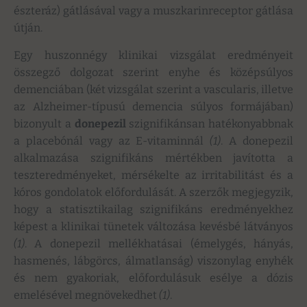
észteráz) gátlásával vagy a muszkarinreceptor gátlása
útján.
Egy huszonnégy klinikai vizsgálat eredményeit
összegző dolgozat szerint enyhe és középsúlyos
demenciában (két vizsgálat szerint a vascularis, illetve
az Alzheimer-típusú demencia súlyos formájában)
bizonyult a
donepezil
szignifikánsan hatékonyabbnak
a placebónál vagy az E-vitaminnál
(1)
. A donepezil
alkalmazása szignifikáns mértékben javította a
teszteredményeket, mérsékelte az irritabilitást és a
kóros gondolatok előfordulását. A szerzők megjegyzik,
hogy a statisztikailag szignifikáns eredményekhez
képest a klinikai tünetek változása kevésbé látványos
(1)
. A donepezil mellékhatásai (émelygés, hányás,
hasmenés, lábgörcs, álmatlanság) viszonylag enyhék
és nem gyakoriak, előfordulásuk esélye a dózis
emelésével megnövekedhet
(1)
.