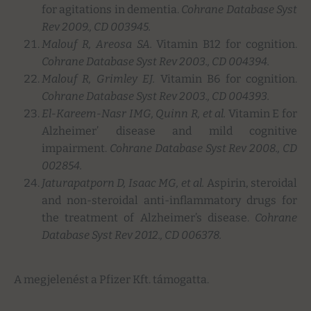
for agitations in dementia.
Cohrane Database Syst
Rev 2009., CD 003945.
Malouf R, Areosa SA.
Vitamin B12 for cognition.
Cohrane Database Syst Rev 2003., CD 004394.
Malouf R, Grimley EJ.
Vitamin B6 for cognition.
Cohrane Database Syst Rev 2003., CD 004393.
El-Kareem-Nasr IMG, Quinn R, et al.
Vitamin E for
Alzheimer’ disease and mild cognitive
impairment.
Cohrane Database Syst Rev 2008., CD
002854.
Jaturapatporn D, Isaac MG, et al.
Aspirin, steroidal
and non-steroidal anti-inflammatory drugs for
the treatment of Alzheimer’s disease.
Cohrane
Database Syst Rev 2012., CD 006378.
A megjelenést a Pfizer Kft. támogatta.