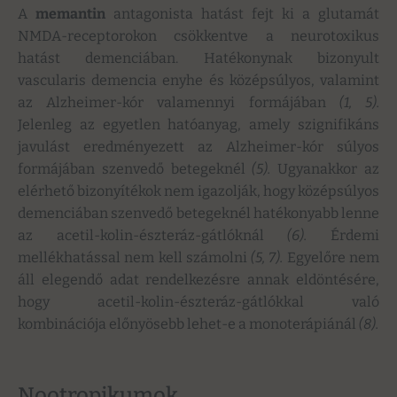
A
memantin
antagonista hatást fejt ki a glutamát
NMDA-receptorokon csökkentve a neurotoxikus
hatást demenciában. Hatékonynak bizonyult
vascularis demencia enyhe és középsúlyos, valamint
az Alzheimer-kór valamennyi formájában
(1, 5).
Jelenleg az egyetlen hatóanyag, amely szignifikáns
javulást eredményezett az Alzheimer-kór súlyos
formájában szenvedő betegeknél
(
5
)
.
Ugyanakkor az
elérhető bizonyítékok nem igazolják, hogy középsúlyos
demenciában szenvedő betegeknél hatékonyabb lenne
az acetil-kolin-észteráz-gátlóknál
(6).
Érdemi
mellékhatással nem kell számolni
(
5
,
7
).
Egyelőre nem
áll elegendő adat rendelkezésre annak eldöntésére,
hogy acetil-kolin-észteráz-gátlókkal való
kombinációja előnyösebb lehet-e a monoterápiánál
(8).
Nootropikumok