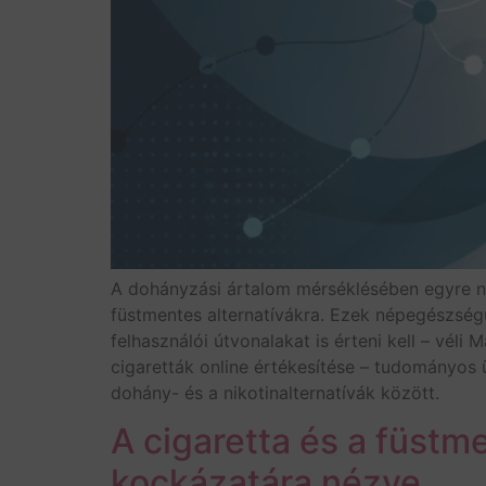
A dohányzási ártalom mérséklésében egyre n
füstmentes alternatívákra. Ezek népegészségü
felhasználói útvonalakat is érteni kell – vél
cigaretták online értékesítése – tudományos ü
dohány- és a nikotinalternatívák között.
A cigaretta és a füstm
kockázatára nézve