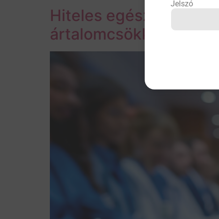
Jelszó
Hiteles egészségügyi 
ártalomcsökkentésért