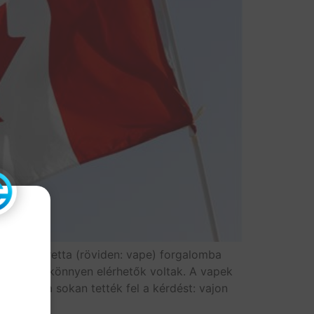
ló e-cigaretta (röviden: vape) forgalomba
mára mégis könnyen elérhetők voltak. A vapek
otás óta sokan tették fel a kérdést: vajon