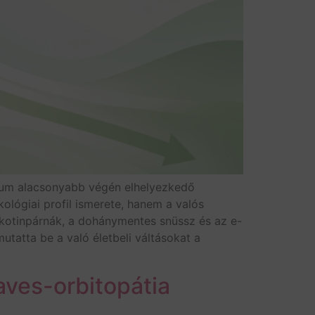
uum alacsonyabb végén elhelyezkedő
ológiai profil ismerete, hanem a valós
 nikotinpárnák, a dohánymentes snüssz és az e-
utatta be a való életbeli váltásokat a
aves-orbitopátia