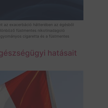
int az exacerbáció hátterében az égésből
különböző füstmentes nikotinadagoló
hagyományos cigaretta és a füstmentes
egészségügyi hatásait