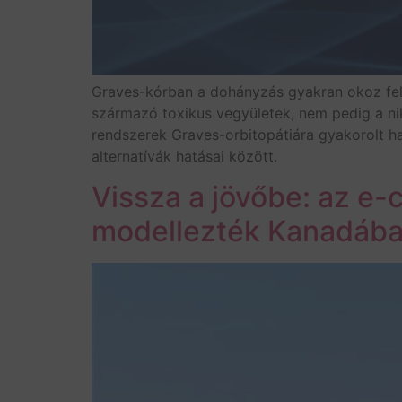
Graves-kórban a dohányzás gyakran okoz fellá
származó toxikus vegyületek, nem pedig a nik
rendszerek Graves-orbitopátiára gyakorolt ha
alternatívák hatásai között.
Vissza a jövőbe: az e-
modellezték Kanadáb