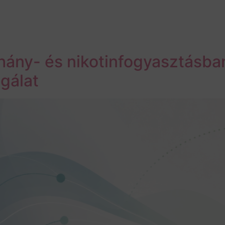
hány- és nikotinfogyasztásba
sgálat