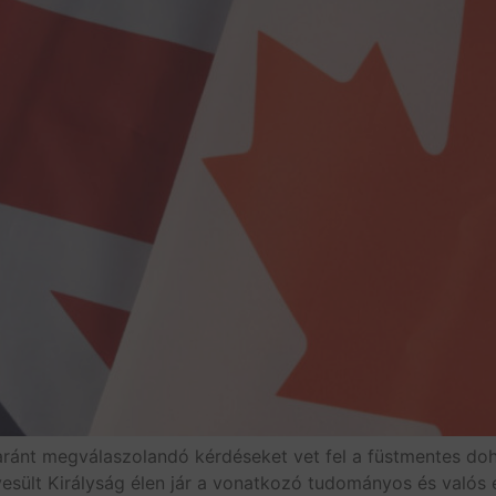
yaránt megválaszolandó kérdéseket vet fel a füstmentes do
esült Királyság élen jár a vonatkozó tudományos és valós é