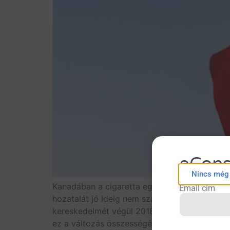
eCons
Nincs még f
Kanadában a cigaretta egyik füstmentes alter
Email cím
hozatalát jó ideig nem szabályozták. Bár érté
kereskedelmét végül 2018-ban a Tobacco and V
ez a változás összességében javítja vagy ron