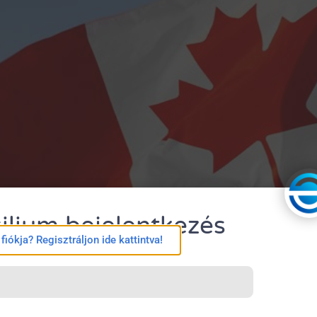
ilium bejelentkezés
iókja? Regisztráljon ide kattintva!
natívájaként megjelent nikotintartalmú folyadékot vaporizá
kesítésük technikailag illegális volt, azok a lakosság szá
aping Products Act legalizálta az országban; a törvényalk
tja a közegészségügyi helyzetet?