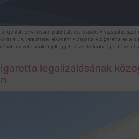
ngolást. Egy frissen publikált retrospektív vizsgálat szer
otin áll. A tanulmány elsőként vizsgálta a cigaretta és a 
tását összehasonlító jelleggel, ezzel különbséget téve a 
cigaretta legalizálásának köz
an