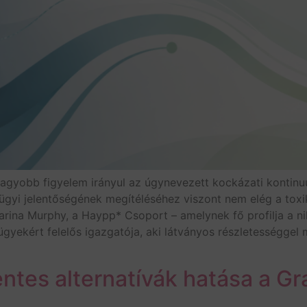
agyobb figyelem irányul az úgynevezett kockázati kontin
gyi jelentőségének megítéléséhez viszont nem elég a toxik
i Marina Murphy, a Haypp* Csoport – amelynek fő profilja a
gyekért felelős igazgatója, aki látványos részletességgel m
entes alternatívák hatása a Gr