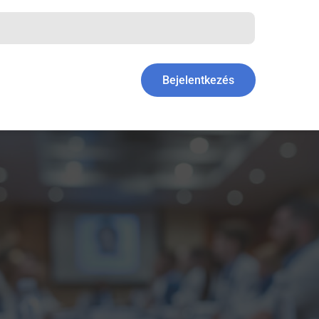
kommunikációval a dohányzás
Bejelentkezés