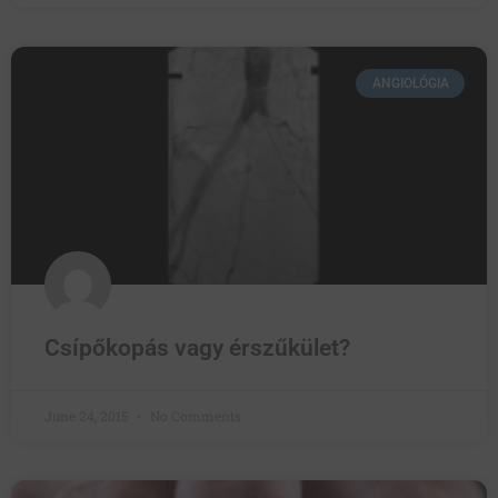
ANGIOLÓGIA
Csípőkopás vagy érszűkület?
June 24, 2015
No Comments