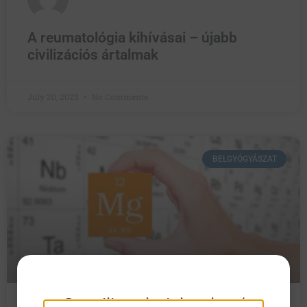
A reumatológia kihívásai – újabb
civilizációs ártalmak
July 20, 2023
No Comments
BELGYÓGYÁSZAT
eConsilium bejelentkezés