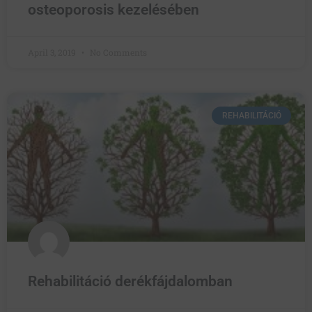
osteoporosis kezelésében
April 3, 2019
No Comments
REHABILITÁCIÓ
Rehabilitáció derékfájdalomban