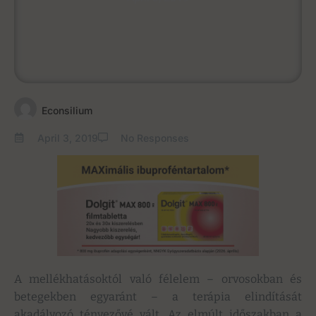
Econsilium
April 3, 2019
No Responses
A mellékhatásoktól való félelem – orvosokban és
betegekben egyaránt – a terápia elindítását
akadályozó tényezővé vált. Az elmúlt időszakban a