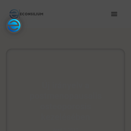
Új irányelv a
postmenopausalis
osteoporosis
kezelésében
April 3, 2019