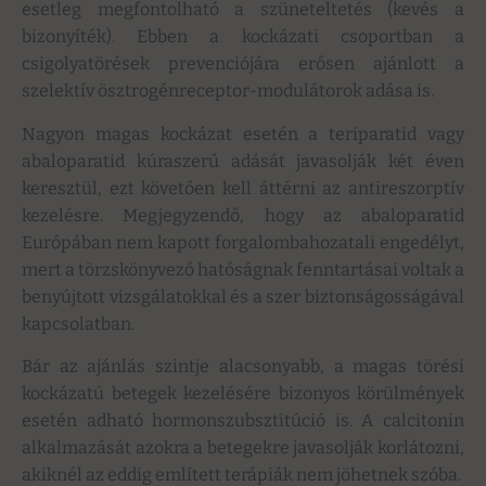
esetleg megfontolható a szüneteltetés (kevés a
bizonyíték). Ebben a kockázati csoportban a
csigolyatörések prevenciójára erősen ajánlott a
szelektív ösztrogénreceptor-modulátorok adása is.
Nagyon magas kockázat esetén a teriparatid vagy
abaloparatid kúraszerű adását javasolják két éven
keresztül, ezt követően kell áttérni az antireszorptív
kezelésre. Megjegyzendő, hogy az abaloparatid
Európában nem kapott forgalombahozatali engedélyt,
mert a törzskönyvező hatóságnak fenntartásai voltak a
benyújtott vizsgálatokkal és a szer biztonságosságával
kapcsolatban.
Bár az ajánlás szintje alacsonyabb, a magas törési
kockázatú betegek kezelésére bizonyos körülmények
esetén adható hormonszubsztitúció is. A calcitonin
alkalmazását azokra a betegekre javasolják korlátozni,
akiknél az eddig említett terápiák nem jöhetnek szóba.