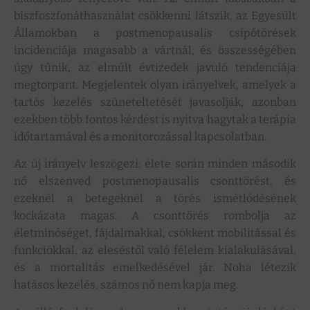
biszfoszfonáthasználat csökkenni látszik, az Egyesült
Államokban a postmenopausalis csípőtörések
incidenciája magasabb a vártnál, és összességében
úgy tűnik, az elmúlt évtizedek javuló tendenciája
megtorpant. Megjelentek olyan irányelvek, amelyek a
tartós kezelés szüneteltetését javasolják, azonban
ezekben több fontos kérdést is nyitva hagytak a terápia
időtartamával és a monitorozással kapcsolatban.
Az új irányelv leszögezi: élete során minden második
nő elszenved postmenopausalis csonttörést, és
ezeknél a betegeknél a törés ismétlődésének
kockázata magas. A csonttörés rombolja az
életminőséget, fájdalmakkal, csökkent mobilitással és
funkciókkal, az eleséstől való félelem kialakulásával,
és a mortalitás emelkedésével jár. Noha létezik
hatásos kezelés, számos nő nem kapja meg.