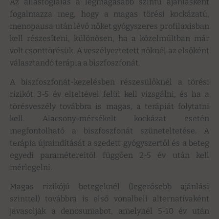
Az állásfoglalás a legmagasabb szintű ajánlásként
fogalmazza meg, hogy a magas törési kockázatú,
menopausa után lévő nőket gyógyszeres profilaxisban
kell részesíteni, különösen, ha a közelmúltban már
volt csonttörésük. A veszélyeztetett nőknél az elsőként
választandó terápia a biszfoszfonát.
A biszfoszfonát-kezelésben részesülőknél a törési
rizikót 3-5 év elteltével felül kell vizsgálni, és ha a
törésveszély továbbra is magas, a terápiát folytatni
kell. Alacsony-mérsékelt kockázat esetén
megfontolható a biszfoszfonát szüneteltetése. A
terápia újraindítását a szedett gyógyszertől és a beteg
egyedi paramétereitől függően 2-5 év után kell
mérlegelni.
Magas rizikójú betegeknél (legerősebb ajánlási
szinttel) továbbra is első vonalbeli alternatívaként
javasolják a denosumabot, amelynél 5-10 év után