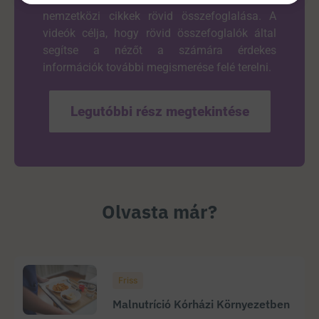
nemzetközi cikkek rövid összefoglalása. A
videók célja, hogy rövid összefoglalók által
segítse a nézőt a számára érdekes
információk további megismerése felé terelni.
Legutóbbi rész megtekintése
Olvasta már?
Friss
Malnutríció Kórházi Környezetben