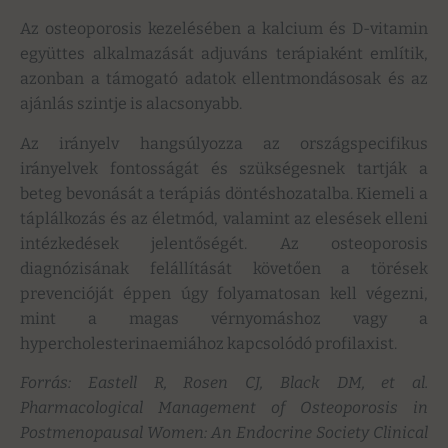
Az osteoporosis kezelésében a kalcium és D-vitamin
együttes alkalmazását adjuváns terápiaként említik,
azonban a támogató adatok ellentmondásosak és az
ajánlás szintje is alacsonyabb.
Az irányelv hangsúlyozza az országspecifikus
irányelvek fontosságát és szükségesnek tartják a
beteg bevonását a terápiás döntéshozatalba. Kiemeli a
táplálkozás és az életmód, valamint az elesések elleni
intézkedések jelentőségét. Az osteoporosis
diagnózisának felállítását követően a törések
prevencióját éppen úgy folyamatosan kell végezni,
mint a magas vérnyomáshoz vagy a
hypercholesterinaemiához kapcsolódó profilaxist.
Forrás: Eastell R, Rosen CJ, Black DM, et al.
Pharmacological Management of Osteoporosis in
Postmenopausal Women: An Endocrine Society Clinical