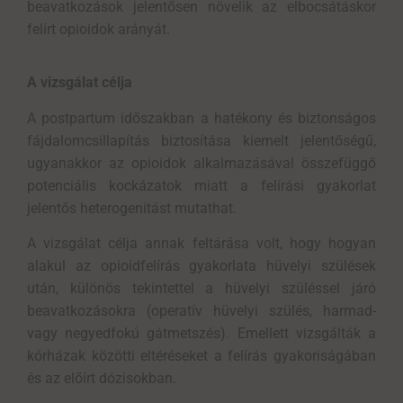
beavatkozások jelentősen növelik az elbocsátáskor
felírt
opioidok
arányát
.
A vizsgálat célja
A postpartum időszakban a hatékony és biztonságos
fájdalomcsillapítás biztosítása kiemelt jelentőségű,
ugyanakkor az opioidok alkalmazásával összefüggő
potenciális kockázatok miatt a felírási gyakorlat
jelentős heterogenitást mutathat.
A vizsgálat célja annak feltárása volt, hogy hogyan
alakul az opioidfelírás gyakorlata hüvelyi szülések
után, különös tekintettel a hüvelyi szüléssel járó
beavatkozásokra (operatív hüvelyi szülés, harmad-
vagy negyedfokú gátmetszés). Emellett vizsgálták a
kórházak közötti eltéréseket a felírás gyakoriságában
és az előírt dózisokban.