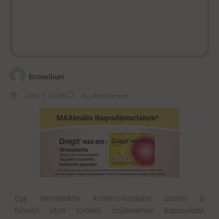
Econsilium
July 1, 2026
No Responses
Egy
retrospektív
kohorsz
vizsgálat
szerint a
hüvelyi
úton történő
szülésekhez kapcsolódó