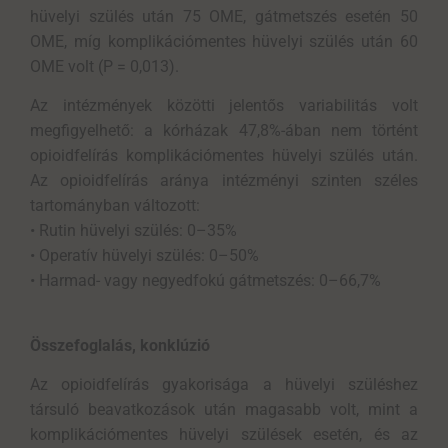
hüvelyi szülés után 75 OME, gátmetszés esetén 50
OME, míg komplikációmentes hüvelyi szülés után 60
OME volt (P = 0,013).
Az intézmények közötti jelentős variabilitás volt
megfigyelhető: a kórházak 47,8%-ában nem történt
opioidfelírás komplikációmentes hüvelyi szülés után.
Az opioidfelírás aránya intézményi szinten széles
tartományban változott:
•
Rutin hüvelyi szülés: 0–35%
•
Operatív hüvelyi szülés: 0–50%
•
Harmad- vagy negyedfokú gátmetszés: 0–66,7%
Összefoglalás, konklúzió
Az opioidfelírás gyakorisága a hüvelyi szüléshez
társuló beavatkozások után magasabb volt, mint a
komplikációmentes hüvelyi szülések esetén, és az