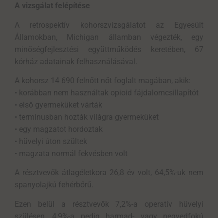
A vizsgálat felépítése
A retrospektív kohorszvizsgálatot az Egyesült
Államokban, Michigan államban végezték, egy
minőségfejlesztési együttműködés keretében, 67
kórház adatainak felhasználásával.
A kohorsz 14 690 felnőtt nőt foglalt magában, akik:
•
korábban nem használtak opioid fájdalomcsillapítót
•
első gyermeküket várták
•
terminusban hozták világra gyermeküket
•
egy magzatot hordoztak
•
hüvelyi úton szültek
•
magzata normál fekvésben volt
A résztvevők átlagéletkora 26,8 év volt, 64,5%-uk nem
spanyolajkú fehérbőrű.
Ezen belül a résztvevők 7,2%-a operatív hüvelyi
szülésen, 4,9%-a pedig harmad- vagy negyedfokú