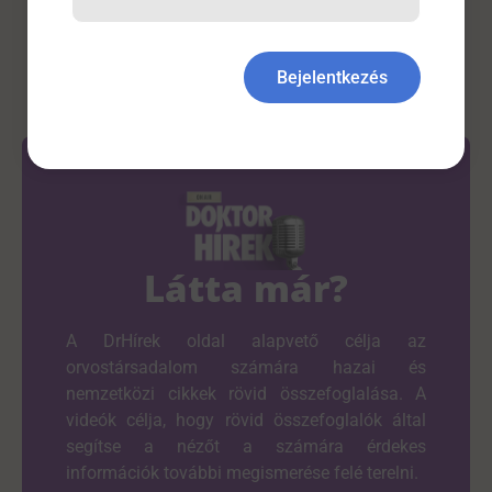
Szülészet-Nőgyógyászat
Bejelentkezés
Látta már?
A DrHírek oldal alapvető célja az
orvostársadalom számára hazai és
nemzetközi cikkek rövid összefoglalása. A
videók célja, hogy rövid összefoglalók által
segítse a nézőt a számára érdekes
információk további megismerése felé terelni.