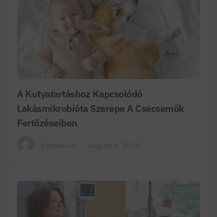
A Kutyatartáshoz Kapcsolódó
Lakásmikrobióta Szerepe A Csecsemők
Fertőzéseiben
Econsilium
August 6, 2026