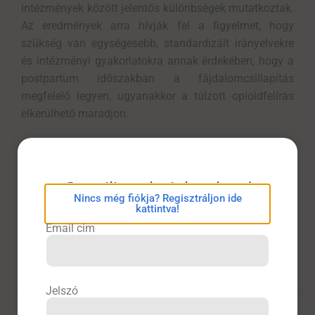
intézmények között jelentős különbségek mutatkoztak.
Az eredmények arra hívják fel a figyelmet, hogy
szükség van egységesebb, standardizált irányelvekre
és intézményi gyakorlatokra annak érdekében, hogy a
postpartum időszakban a fájdalomcsillapítás
megfelelő legyen, ugyanakkor a túlzott opioidfelírás
elkerülhető maradjon.
eConsilium bejelentkezés
Források
Nincs még fiókja? Regisztráljon ide
kattintva!
https://www.medscape.com/viewarticle/do-vaginal-
Email cím
births-associated-procedures-mean-more-opioid-
2026a1000j2f
Jelszó