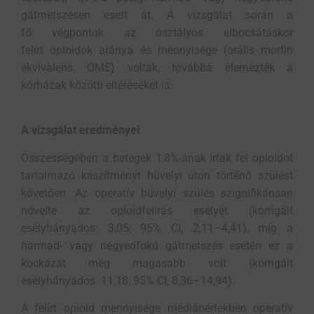
gátmetszésen esett át. A vizsgálat során a
fő végpontok az osztályos elbocsátáskor
felírt opioidok aránya és mennyisége (orális morfin
ekvivalens, OME) voltak, továbbá elemezték a
kórházak közötti eltéréseket is.
A vizsgálat eredményei
Összességében a betegek 1,8%-ának írtak fel opioidot
tartalmazó készítményt hüvelyi úton történő szülést
követően. Az operatív hüvelyi szülés szignifikánsan
növelte az opioidfelírás esélyét (korrigált
esélyhányados: 3,05; 95% CI, 2,11–4,41), míg a
harmad- vagy negyedfokú gátmetszés esetén ez a
kockázat még magasabb volt (korrigált
esélyhányados: 11,18; 95% CI, 8,36–14,94).
A felírt opioid mennyisége mediánértékben operatív