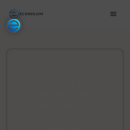
Opioidfelírás hüvelyi
szülés után – jelentős
különbségek az
intézmények között
July 1, 2026