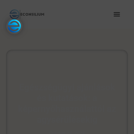
Egészségügyi ajánlások
és kutatások: a
képernyőhasználattól az
agysérülésekig
October 24, 2024