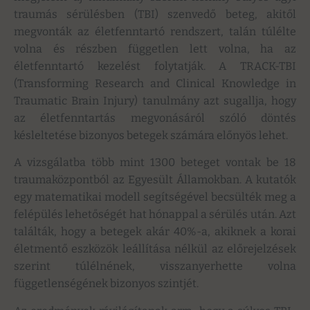
traumás sérülésben (TBI) szenvedő beteg, akitől
megvonták az életfenntartó rendszert, talán túlélte
volna és részben független lett volna, ha az
életfenntartó kezelést folytatják. A TRACK-TBI
(Transforming Research and Clinical Knowledge in
Traumatic Brain Injury) tanulmány azt sugallja, hogy
az életfenntartás megvonásáról szóló döntés
késleltetése bizonyos betegek számára előnyös lehet.
A vizsgálatba több mint 1300 beteget vontak be 18
traumaközpontból az Egyesült Államokban. A kutatók
egy matematikai modell segítségével becsülték meg a
felépülés lehetőségét hat hónappal a sérülés után. Azt
találták, hogy a betegek akár 40%-a, akiknek a korai
életmentő eszközök leállítása nélkül az előrejelzések
szerint túlélnének, visszanyerhette volna
függetlenségének bizonyos szintjét.