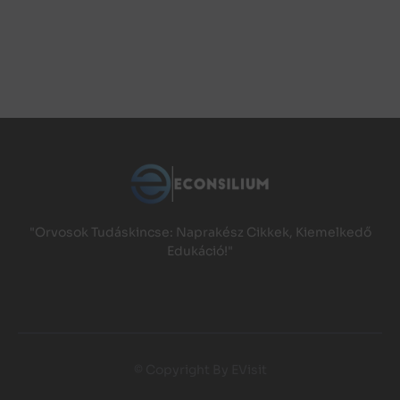
"Orvosok Tudáskincse: Naprakész Cikkek, Kiemelkedő
Edukáció!"
© Copyright By EVisit