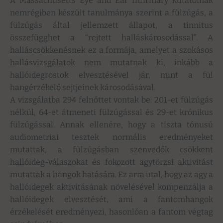
A Massachusetts Eye and Ear Infirmary kutatóinak
nemrégiben készült tanulmánya szerint a fülzúgás, a
fülzúgás által jellemzett állapot, a tinnitus
összefügghet a “rejtett halláskárosodással”. A
halláscsökkenésnek ez a formája, amelyet a szokásos
hallásvizsgálatok nem mutatnak ki, inkább a
hallóidegrostok elvesztésével jár, mint a fül
hangérzékelő sejtjeinek károsodásával.
A vizsgálatba 294 felnőttet vontak be: 201-et fülzúgás
nélkül, 64-et átmeneti fülzúgással és 29-et krónikus
fülzúgással. Annak ellenére, hogy a tiszta tónusú
audiometriai tesztek normális eredményeket
mutattak, a fülzúgásban szenvedők csökkent
hallóideg-válaszokat és fokozott agytörzsi aktivitást
mutattak a hangok hatására. Ez arra utal, hogy az agy a
hallóidegek aktivitásának növelésével kompenzálja a
hallóidegek elvesztését, ami a fantomhangok
érzékelését eredményezi, hasonlóan a fantom végtag