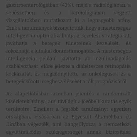
gasztroenterológiában (43%), majd a radiológiában, a
sebészetben és a kardiológiában végzett
vizsgálatokban mutatkozott ki a legnagyobb arány.
Ezek a tanulmányok bizonyították, hogy a mesterséges
intelligencia optimalizálhatja a kezelési stratégiákat,
javíthatja a betegek tüneteinek kezelését, és
fokozhatja a klinikai döntéstámogatást. A mesterséges
intelligencia például javította az inzulinadagolás
szabályozását, előre jelezte a diabéteszes retinopátia
kockázatát, és megkönnyítette az onkológusok és a
betegek közötti megbeszéléseket a rák prognózisáról.
Az alapellátásban azonban jelentős a randomizált
kísérletek hiánya, ami rávilágít a jövőbeli kutatás egyik
területére. Emellett a legtöbb tanulmányt egyetlen
országban, elsősorban az Egyesült Államokban és
Kínában végezték, ami hangsúlyozza a nemzetközi
együttműködés szükségességét annak biztosítása