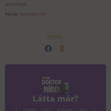
lehetőségét.
Forrás:
Medscape cikk
Drhírek
Látta már?
A DrHírek oldal alapvető célja az