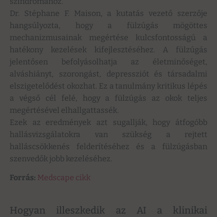
szindrómához.
Dr. Stéphane F. Maison, a kutatás vezető szerzője
hangsúlyozta, hogy a fülzúgás mögöttes
mechanizmusainak megértése kulcsfontosságú a
hatékony kezelések kifejlesztéséhez. A fülzúgás
jelentősen befolyásolhatja az életminőséget,
alváshiányt, szorongást, depressziót és társadalmi
elszigetelődést okozhat. Ez a tanulmány kritikus lépés
a végső cél felé, hogy a fülzúgás az okok teljes
megértésével elhallgattassék.
Ezek az eredmények azt sugallják, hogy átfogóbb
hallásvizsgálatokra van szükség a rejtett
halláscsökkenés felderítéséhez és a fülzúgásban
szenvedők jobb kezeléséhez.
Forrás:
Medscape cikk
Hogyan illeszkedik az AI a klinikai