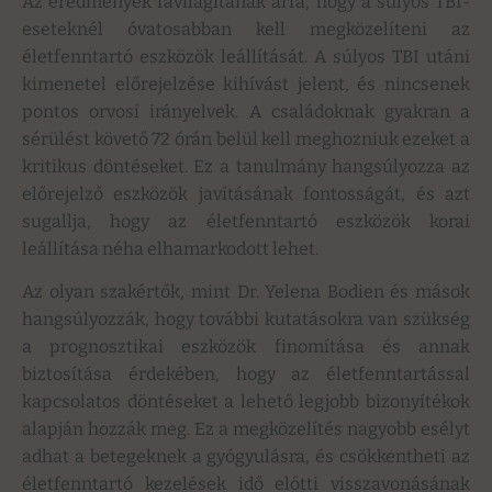
Az eredmények rávilágítanak arra, hogy a súlyos TBI-
eseteknél óvatosabban kell megközelíteni az
életfenntartó eszközök leállítását. A súlyos TBI utáni
kimenetel előrejelzése kihívást jelent, és nincsenek
pontos orvosi irányelvek. A családoknak gyakran a
sérülést követő 72 órán belül kell meghozniuk ezeket a
kritikus döntéseket. Ez a tanulmány hangsúlyozza az
előrejelző eszközök javításának fontosságát, és azt
sugallja, hogy az életfenntartó eszközök korai
leállítása néha elhamarkodott lehet.
Az olyan szakértők, mint Dr. Yelena Bodien és mások
hangsúlyozzák, hogy további kutatásokra van szükség
a prognosztikai eszközök finomítása és annak
biztosítása érdekében, hogy az életfenntartással
kapcsolatos döntéseket a lehető legjobb bizonyítékok
alapján hozzák meg. Ez a megközelítés nagyobb esélyt
adhat a betegeknek a gyógyulásra, és csökkentheti az
életfenntartó kezelések idő előtti visszavonásának