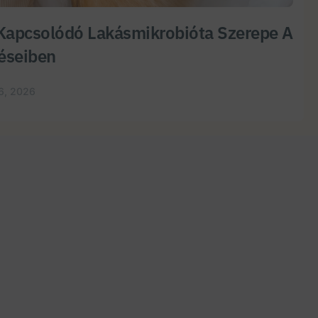
Kapcsolódó Lakásmikrobióta Szerepe A
éseiben
6, 2026