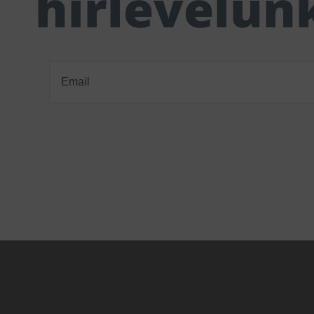
hírlevelün
Email
(Required)