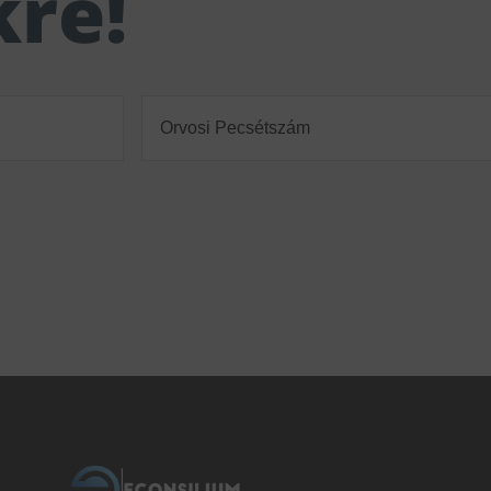
kre!
Orvosi
Pecsétszám
(Required)