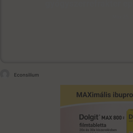
gyógyszerrefrakter ep
May 25, 
Econsilium