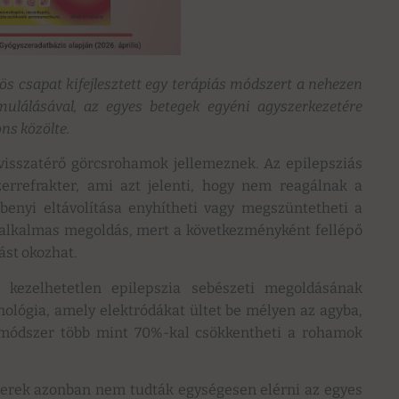
s csapat kifejlesztett egy terápiás módszert a nehezen
imulálásával, az egyes betegek egyéni agyszerkezetére
s közölte.
visszatérő görcsrohamok jellemeznek. Az epilepsziás
errefrakter, ami azt jelenti, hogy nem reagálnak a
benyi eltávolítása enyhítheti vagy megszüntetheti a
 alkalmas megoldás, mert a következményként fellépő
st okozhat.
 kezelhetetlen epilepszia sebészeti megoldásának
hnológia, amely elektródákat ültet be mélyen az agyba,
j módszer több mint 70%-kal csökkentheti a rohamok
erek azonban nem tudták egységesen elérni az egyes