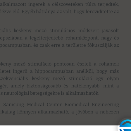
lkalmazott ingerek a célszöveteken túlra terjedtek,
ézve elő. Egyéb hátránya az volt, hogy lerövidítette az
iális keskeny mező stimulációs módszert javasolt
epsziában a legelterjedtebb rohamközpont, nagy és
ppocampusban, és csak erre a területre fókuszálják az
eskeny mező stimuláció pontosan észleli a rohamok
rületet ingerli a hippocampusban anélkül, hogy más
szekvenciális keskeny mező stimuláció egy olyan
 ígér, amely biztonságosabb és hatékonyabb, mint a
 neurológiai betegségekre is alkalmazhatók.
 a Samsung Medical Center Biomedical Engineering
inikailag könnyen alkalmazható, a jövőben a nehezen
ató, Sung-Min Park professzor megjegyezte: “Ez a