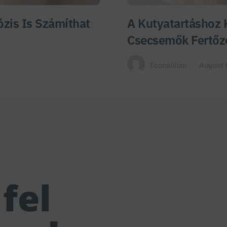
zis Is Számíthat
A Kutyatartáshoz 
Csecsemők Fertőz
Econsilium
August 
fel