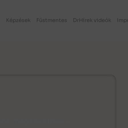
l
Képzések
Füstmentes
DrHírek videók
Imp
iós megközelítés a