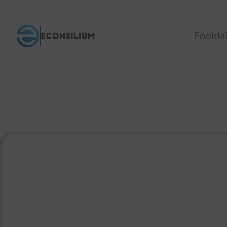
Főolda
Új mélyagyi szimulác