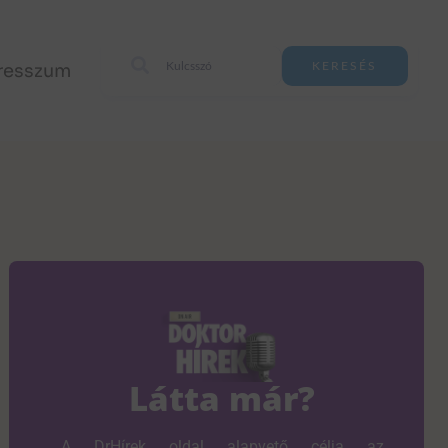
resszum
KERESÉS
Látta már?
A DrHírek oldal alapvető célja az