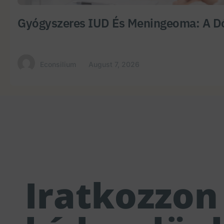
Gyógyszeres IUD És Meningeoma: A Dó
Econsilium
August 7, 2026
Iratkozzon 