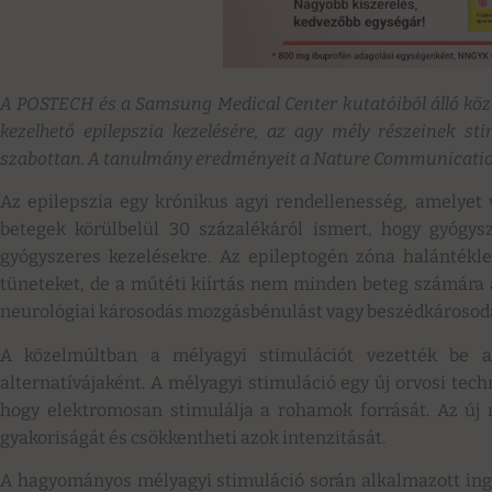
A POSTECH és a Samsung Medical Center kutatóiból álló közö
kezelhető epilepszia kezelésére, az agy mély részeinek st
szabottan. A tanulmány eredményeit a Nature Communication
Az epilepszia egy krónikus agyi rendellenesség, amelyet 
betegek körülbelül 30 százalékáról ismert, hogy gyógysz
gyógyszeres kezelésekre. Az epileptogén zóna halántékle
tüneteket, de a műtéti kiírtás nem minden beteg számára
neurológiai károsodás mozgásbénulást vagy beszédkárosodá
A közelmúltban a mélyagyi stimulációt vezették be a
alternatívájaként. A mélyagyi stimuláció egy új orvosi tec
hogy elektromosan stimulálja a rohamok forrását. Az ú
gyakoriságát és csökkentheti azok intenzitását.
A hagyományos mélyagyi stimuláció során alkalmazott ing