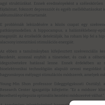
agyi struktúrákat. Ennek eredményeként a széleskörűen a
fájdalmat, fokozott depressziót és egyéb mellékhatásokat id
akkumulátor élettartamát.
E problémák leküzdésére a közös csapat egy szekvenc
patkánymodellen. A hippocampus, a halántéklebeny-epil
megnyúlt. Az érzékelők detektálják, ha roham lép fel a hi
alacsony intenzitású stimulációs energiát.
Az ebben a tanulmányban kifejlesztett szekvenciális k
kezdetét, azonnal enyhíti a tüneteket, és csak a célte
idegszövetekre hatással lenne. Ennek érdekében az 
bioelektronikai technológián alapuló orvosi megoldást
hagyományos mélyagyi stimulációs módszerek, amelyek más
Young-Min Shon professzor (Ideggyógyászati Osztály),
Research Center igazgatója kifejtette: “Ez a módszer kl
kezelhető epilepszia optimális kezelési módszerévé válhat.”
A tanulmány jelentőségével kapcsolatban a vezető kut