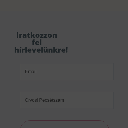
Iratkozzon
fel
hírlevelünkre!
Email
(Required)
Orvosi
Pecsétszám
(Required)