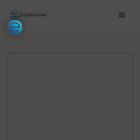
Az Európai Klinikai
Mikrobiológiai és
Fertőző Betegségek
Társaság élő ajánlása
December 9, 2021