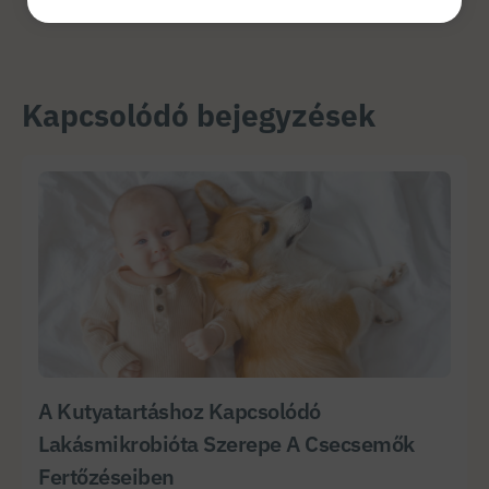
Kapcsolódó bejegyzések
A Kutyatartáshoz Kapcsolódó
Lakásmikrobióta Szerepe A Csecsemők
Fertőzéseiben