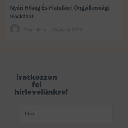
Nyári Hőség És Fiatalkori Öngyilkossági
Kockázat
Econsilium
August 4, 2026
Iratkozzon
fel
hírlevelünkre!
Email
(Required)