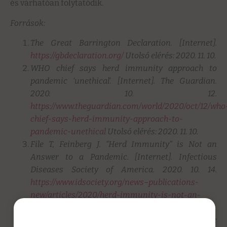
és várhatóan folytatódik.
Források:
The Great Barrington Declaration. [Internet].
https://gbdeclaration.org/
Utolsó elérés: 2020. 11. 10.
WHO chief says herd immunity approach to
pandemic ‘unethical’. [Internet]. The Guardian.
2020. 10. 12.
https://www.theguardian.com/world/2020/oct/12/who
chief-says-herd-immunity-approach-to-
pandemic-unethical
Utolsó elérés: 2020. 11. 10.
File T, Feinberg J. “Herd Immunity” is Not an
Answer to a Pandemic. [Internet]. Infectious
Diseases Society of America. 2020. 10. 14.
https://www.idsociety.org/news–publications-
new/articles/2020/herd-immunity-is-not-an-
answer-to-a-pandemic/
Utolsó elérés: 2020. 11. 10.
Alwan NA, Burgess RA, Ashworth S, et al. Scientific