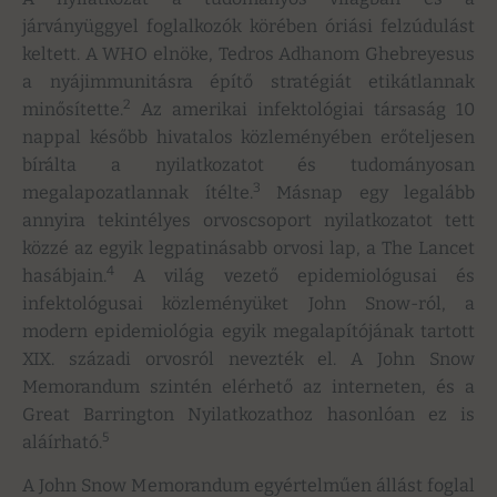
járványüggyel foglalkozók körében óriási felzúdulást
keltett. A WHO elnöke, Tedros Adhanom Ghebreyesus
a nyájimmunitásra építő stratégiát etikátlannak
2
minősítette.
Az amerikai infektológiai társaság 10
nappal később hivatalos közleményében erőteljesen
bírálta a nyilatkozatot és tudományosan
3
megalapozatlannak ítélte.
Másnap egy legalább
annyira tekintélyes orvoscsoport nyilatkozatot tett
közzé az egyik legpatinásabb orvosi lap, a The Lancet
4
hasábjain.
A világ vezető epidemiológusai és
infektológusai közleményüket John Snow-ról, a
modern epidemiológia egyik megalapítójának tartott
XIX. századi orvosról nevezték el. A John Snow
Memorandum szintén elérhető az interneten, és a
Great Barrington Nyilatkozathoz hasonlóan ez is
5
aláírható.
A John Snow Memorandum egyértelműen állást foglal