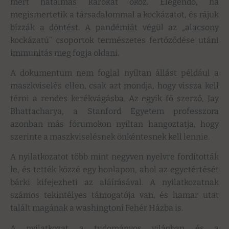
mert hatalmas károkat okoz. Elegendő, ha
megismertetik a társadalommal a kockázatot, és rájuk
bízzák a döntést. A pandémiát végül az „alacsony
kockázatú” csoportok természetes fertőződése utáni
immunitás meg fogja oldani.
A dokumentum nem foglal nyíltan állást például a
maszkviselés ellen, csak azt mondja, hogy vissza kell
térni a rendes kerékvágásba. Az egyik fő szerző, Jay
Bhattacharya, a Stanford Egyetem professzora
azonban más fórumokon nyíltan hangoztatja, hogy
szerinte a maszkviselésnek önkéntesnek kell lennie.
A nyilatkozatot több mint negyven nyelvre fordították
le, és tették közzé egy honlapon, ahol az egyetértését
bárki kifejezheti az aláírásával. A nyilatkozatnak
számos tekintélyes támogatója van, és hamar utat
talált magának a washingtoni Fehér Házba is.
A nyilatkozat a tudományos világban és a