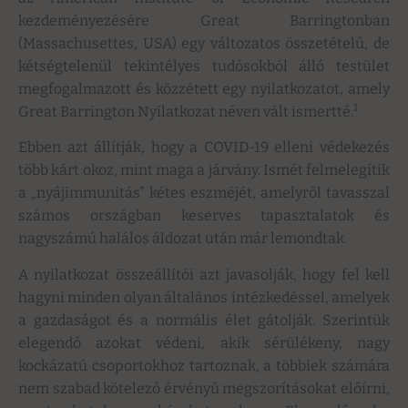
kezdeményezésére Great Barringtonban
(Massachusettes, USA) egy változatos összetételű, de
kétségtelenül tekintélyes tudósokból álló testület
megfogalmazott és közzétett egy nyilatkozatot, amely
1
Great Barrington Nyilatkozat néven vált ismertté.
Ebben azt állítják, hogy a COVID-19 elleni védekezés
több kárt okoz, mint maga a járvány. Ismét felmelegítik
a „nyájimmunitás” kétes eszméjét, amelyről tavasszal
számos országban keserves tapasztalatok és
nagyszámú halálos áldozat után már lemondtak.
A nyilatkozat összeállítói azt javasolják, hogy fel kell
hagyni minden olyan általános intézkedéssel, amelyek
a gazdaságot és a normális élet gátolják. Szerintük
elegendő azokat védeni, akik sérülékeny, nagy
kockázatú csoportokhoz tartoznak, a többiek számára
nem szabad kötelező érvényű megszorításokat előírni,