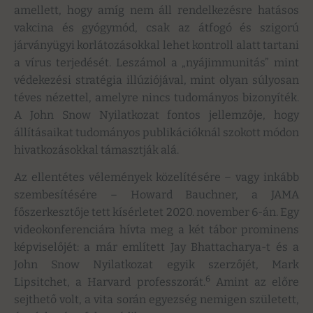
amellett, hogy amíg nem áll rendelkezésre hatásos
vakcina és gyógymód, csak az átfogó és szigorú
járványügyi korlátozásokkal lehet kontroll alatt tartani
a vírus terjedését. Leszámol a „nyájimmunitás” mint
védekezési stratégia illúziójával, mint olyan súlyosan
téves nézettel, amelyre nincs tudományos bizonyíték.
A John Snow Nyilatkozat fontos jellemzője, hogy
állításaikat tudományos publikációknál szokott módon
hivatkozásokkal támasztják alá.
Az ellentétes vélemények közelítésére – vagy inkább
szembesítésére – Howard Bauchner, a JAMA
főszerkesztője tett kísérletet 2020. november 6-án. Egy
videokonferenciára hívta meg a két tábor prominens
képviselőjét: a már említett Jay Bhattacharya-t és a
John Snow Nyilatkozat egyik szerzőjét, Mark
6
Lipsitchet, a Harvard professzorát.
Amint az előre
sejthető volt, a vita során egyezség nemigen született,