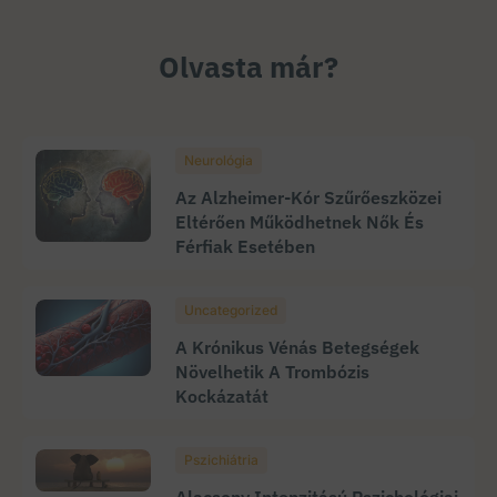
Olvasta már?
Neurológia
Az Alzheimer-Kór Szűrőeszközei
Eltérően Működhetnek Nők És
Férfiak Esetében
Uncategorized
A Krónikus Vénás Betegségek
Növelhetik A Trombózis
Kockázatát
Pszichiátria
Alacsony Intenzitású Pszichológiai