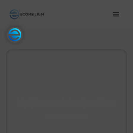
Nyájimmunitás újratöltve
November 10, 2020