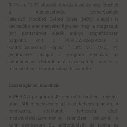
(8,7% vs. 13,9% abszolút kockázatcsökkenés). Emellett
a medencefenék izomerősségét
jellemző Modified Oxford Scale (MOS) alapján is
kedvezőbb eredményeket figyeltek meg: a magasabb
(≥4) pontszámot elérők aránya szignifikánsan
nagyobb volt a PEFLOW-csoportban a
kontrollcsoporthoz képest (17,8% vs. 7,9%). Az
eredmények alapján a program nemcsak az
inkontinencia előfordulását csökkentette, hanem a
medencefenék izomfunkcióját is javította.
Összefoglalás, konklúzió
A PEFLOW program hatékony módszer lehet a szülés
utáni SUI megelőzésére az első terhesség során. A
rendszeres, strukturált, terhesség alatti
medencefenékizom-tréning jelentősen csökkenti a
korai postpartum SUI előfordulását, és javítja az