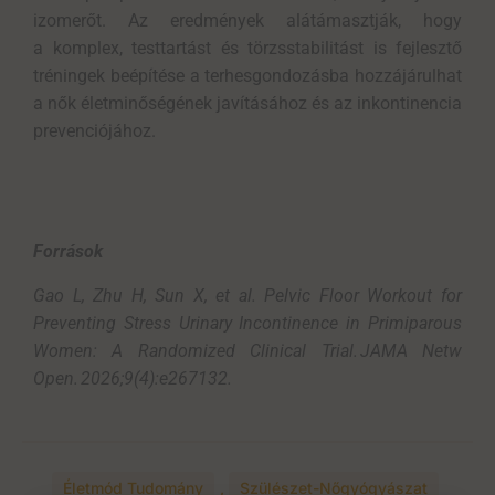
izomerőt. Az eredmények alátámasztják, hogy
a komplex, testtartást és törzsstabilitást is fejlesztő
tréningek beépítése a terhesgondozásba hozzájárulhat
a nők életminőségének javításához és az inkontinencia
prevenciójához.
Források
Gao
L,
Zhu
H, Sun X,
et
al
.
Pelvic
Floor
Workout
for
Preventing
Stress
Urinary
Incontinence
in
Primiparous
Women:
A
Randomized
Clinical
Trial
.
JAMA
Netw
Open.
2026;9(4
):e
267132.
Életmód Tudomány
,
Szülészet-Nőgyógyászat