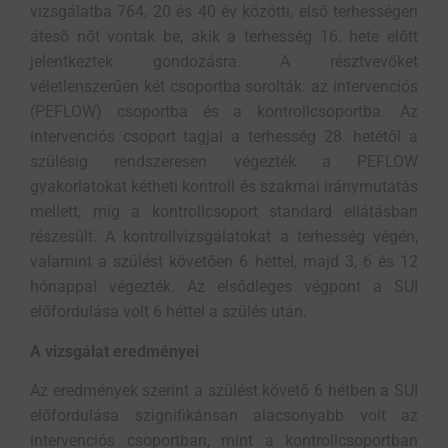
vizsgálatba 764, 20 és 40 év közötti, első terhességen
áteső nőt vontak be, akik a terhesség 16. hete előtt
jelentkeztek gondozásra. A résztvevőket
véletlenszerűen két csoportba sorolták: az intervenciós
(PEFLOW) csoportba és a kontrollcsoportba. Az
intervenciós csoport tagjai a terhesség 28. hetétől a
szülésig rendszeresen végezték a PEFLOW
gyakorlatokat kétheti kontroll és szakmai iránymutatás
mellett, míg a kontrollcsoport standard ellátásban
részesült. A kontrollvizsgálatokat a terhesség végén,
valamint a szülést követően 6 héttel, majd 3, 6 és 12
hónappal végezték. Az elsődleges végpont a SUI
előfordulása volt 6 héttel a szülés után.
A vizsgálat eredményei
Az eredmények szerint a szülést követő 6 hétben a SUI
előfordulása szignifikánsan alacsonyabb volt az
intervenciós csoportban, mint a kontrollcsoportban