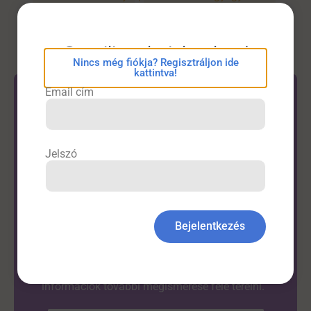
eConsilium bejelentkezés
Nincs még fiókja? Regisztráljon ide
kattintva!
Email cím
Jelszó
Látta már?
A DrHírek oldal alapvető célja az
orvostársadalom számára hazai és
Bejelentkezés
nemzetközi cikkek rövid összefoglalása. A
videók célja, hogy rövid összefoglalók által
segítse a nézőt a számára érdekes
információk további megismerése felé terelni.