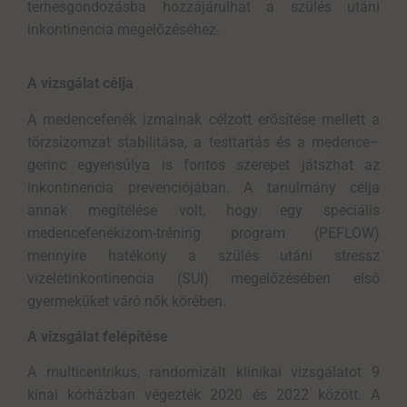
terhesgondozásba
hozzájárulhat a
szülés utáni
inkontinencia megelőzéséhez.
A vizsgálat célja
A medencefenék izmainak célzott erősítése mellett a
törzsizomzat stabilitása, a testtartás és a medence–
gerinc egyensúlya is fontos szerepet játszhat az
inkontinencia prevenciójában. A tanulmány célja
annak megítélése volt, hogy egy speciális
medencefenékizom-tréning program (PEFLOW)
mennyire hatékony a szülés utáni stressz
vizeletinkontinencia (SUI) megelőzésében első
gyermeküket váró nők körében.
A vizsgálat felépítése
A multicentrikus, randomizált klinikai vizsgálatot 9
kínai kórházban végezték 2020 és 2022 között. A