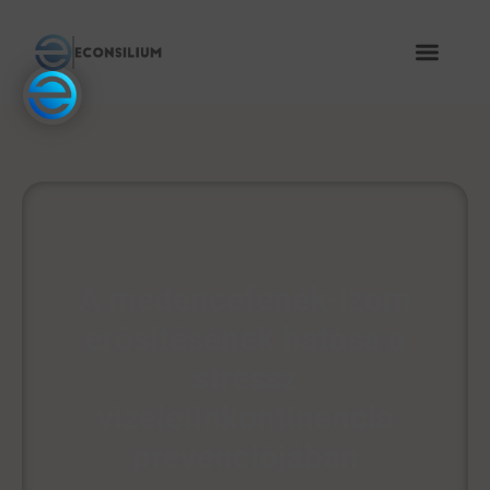
A medencefenék-izom
erősítésének hatása a
stressz
vizeletinkontinencia
prevenciójában