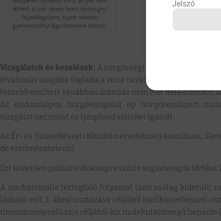
Jelszó
Vizsgálatok és kezelések:
A sürgősségi CT-vizsgálat az elü
elváltozás magába foglalta a vena cava superiort, a jobb vena
fentebb említett vénákban áramlás nem volt detektálható. A 
Az endoszkópos hörgővizsgálat ép hörgőrendszert mutato
vizsgálat necrosist és lymphoid sejteket igazolt.
Az Ér- és Szívsebészeti Klinikán érsebészeti konzílium, illet
de eredménytelenül.
Ezt követően palliatív dekompressziós sugárterápia történt
A mediastinalis térfoglaló folyamat (ami utólag kiderült, 
látható volt, 1. ábra) tisztázása céljából mellkassebészeti 
thrombosisprofilaxis céljából kis molekulatömegű heparin 