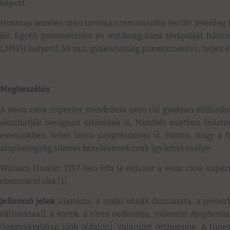
kapott.
Hosszas kezelés után tartósan remisszióba került. Jelenleg
jár. Egyéb paramétereit és antikoaguláns terápiáját házi
LMWH helyett). Jól van, gyakorlatilag panaszmentes, teljes ér
Megbeszélés
A vena cava superior szindróma nem túl gyakran előfordu
okozhatják benignus eltérések is. Mindkét esetben felisme
esetünkben, lehet lassú progressziójú is. Fontos, hogy a 
alapbetegség sikeres kezelésének csak így lehet esélye.
William Hunter 1757-ben írta le először a vena cava super
obstrukció oka [1].
Jellemző jelek
: cianózis, a nyaki vénák duzzanata, a perior
változással), a karok, a törzs oedemája, valamint dysphoni
(leggyakrabban jobb oldalon), valamint orthopnoe. A tünet