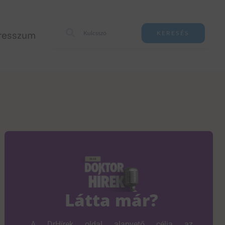
resszum
KERESÉS
Látta már?
A DrHírek oldal alapvető célja az