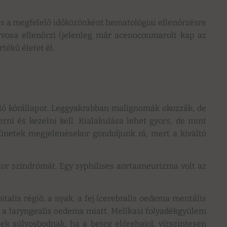
 is a megfelelő időközönként hematológiai ellenőrzésre
orvosa ellenőrzi (jelenleg már acenocoumarolt kap az
tékű életet él.
ló kórállapot. Leggyakrabban malignomák okozzák, de
rni és kezelni kell. Kialakulása lehet gyors, de mint
tünetek megjelenésekor gondoljunk rá, mert a kiváltó
ior szindrómát. Egy syphilises aortaaneurizma volt az
bitalis régió, a nyak, a fej (cerebralis oedema mentális
a a laryngealis oedema miatt. Mellkasi folyadékgyülem
ek súlyosbodnak, ha a beteg előrehajol, vízszintesen