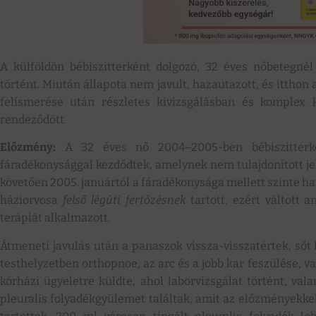
A külföldön bébiszitterként dolgozó, 32 éves nőbetegné
történt. Miután állapota nem javult, hazautazott, és itthon
felismerése után részletes kivizsgálásban és komplex 
rendeződött.
Előzmény:
A 32 éves nő 2004‒2005-ben bébiszitterké
fáradékonysággal kezdődtek, amelynek nem tulajdonított je
követően 2005. januártól a fáradékonysága mellett szinte hav
háziorvosa
felső légúti fertőzésnek
tartott, ezért váltott a
terápiát alkalmazott.
Átmeneti javulás után a panaszok vissza-visszatértek, sőt 
testhelyzetben orthopnoe, az arc és a jobb kar feszülése, va
kórházi ügyeletre küldte, ahol laborvizsgálat történt, val
pleuralis folyadékgyülemet találtak, amit az előzményekkel