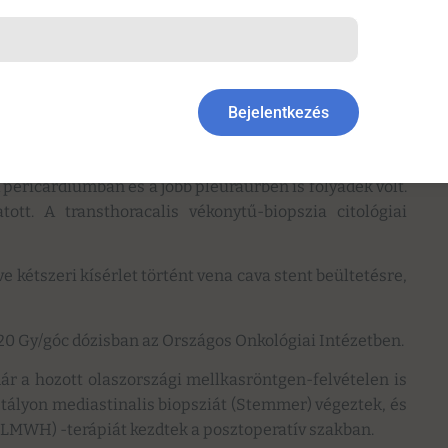
Bejelentkezés
lső mediastinumban 11x7x16 cm-es lágyrészt igazolt. Az
 jugularist és a subclavia mediastinalis szakaszát is. A
pericardiumban és a jobb pleuraűrben is folyadék volt.
tt. A transthoracalis vékonytű-biopszia citológiai
ve kétszeri kísérlet történt vena cava stent beültetésre,
 20 Gy/góc dózisban az Országos Onkológiai Intézetben.
már a hozott olaszországi mellkasröntgen-felvételen is
osztályon mediastinalis biopsziát (Stemmer) végeztek, és
(LMWH) -terápiát kezdtek a posztoperatív szakban.