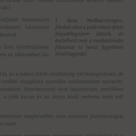
bocsátása után további antibiotikus kezelés mellett
ták.)
céljából hazautazott
1. ábra. Mellkasröntgen-
ntkezett háziorvosi
felvétel, ahol a jobb rekesz felett
folyadékgyülem látszik, és
ataival.
észlelhető már a mediastinalis
 (ami előrehajláskor
folyamat is (amit figyelmen
kívül hagytak).
ben az időszakban láz
ki, és a rekesz felett rövidültség volt kopogtatható, de
 további vizsgálata normális szívhatárokat mutatott,
ycardiával. Nyirokcsomót nem tapintottam, emlőkben
, a jobb karon és az arcon kívül oedema nem volt
 telefonos megbeszélés után azonnali pulmonológiai
ma
miatt.
kasröntgen eredménye: mediastinalis térfoglalás) és a