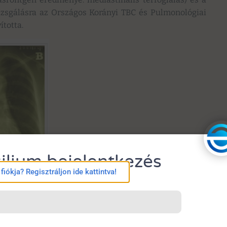
izsgálásra az Országos Korányi TBC és Pulmonológiai
ította.
ilium bejelentkezés
iókja? Regisztráljon ide kattintva!