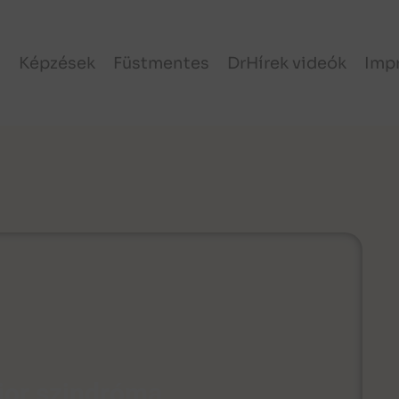
l
Képzések
Füstmentes
DrHírek videók
Imp
ior szindróma