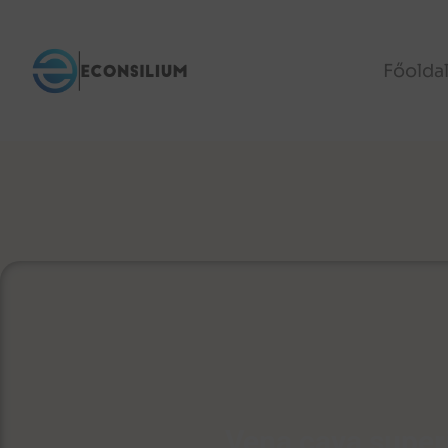
Főolda
Vena cava super