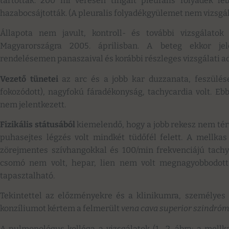
tartottak. 200 ml véresen tingált pleuralis folyadék le
hazabocsájtották. (A pleuralis folyadékgyülemet nem vizsgál
Állapota nem javult, kontroll- és további vizsgálatok 
Magyarországra 2005. áprilisban. A beteg ekkor jele
rendelésemen panaszaival és korábbi részleges vizsgálati ad
Vezető tünetei
az arc és a jobb kar duzzanata, feszülése
fokozódott), nagyfokú fáradékonyság, tachycardia volt. Eb
nem jelentkezett.
Fizikális státusából
kiemelendő, hogy a jobb rekesz nem tért 
puhasejtes légzés volt mindkét tüdőfél felett. A mellkas
zörejmentes szívhangokkal és 100/min frekvenciájú tach
csomó nem volt, hepar, lien nem volt megnagyobbodott
tapasztalható.
Tekintettel az előzményekre és a klinikumra, személyes
konzíliumot kértem a felmerült
vena cava superior szindró
A pulmonológus kolléga a vizsgálatok (1., 2. ábra: a mell