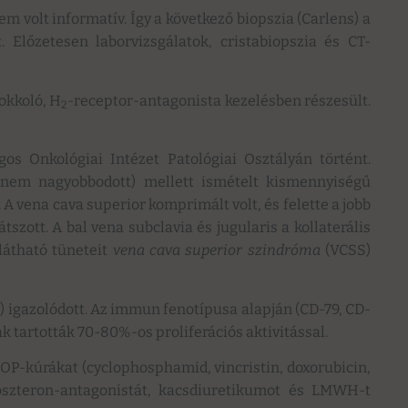
em volt informatív. Így a következő biopszia (Carlens) a
. Előzetesen laborvizsgálatok, cristabiopszia és CT-
okkoló, H
-receptor-antagonista kezelésben részesült.
2
os Onkológiai Intézet Patológiai Osztályán történt.
r nem nagyobbodott) mellett ismételt kismennyiségű
 A vena cava superior komprimált volt, és felette a jobb
tszott. A bal vena subclavia és jugularis a kollaterális
látható tüneteit
vena cava superior szindróma
(VCSS)
 igazolódott. Az immun fenotípusa alapján (CD-79, CD-
k tartották 70-80%-os proliferációs aktivitással.
P-kúrákat (cyclophosphamid, vincristin, doxorubicin,
doszteron-antagonistát, kacsdiuretikumot és LMWH-t