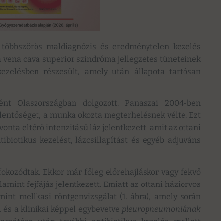
l többszörös maldiagnózis és eredménytelen kezelés
 a vena cava superior szindróma jellegzetes tüneteinek
kezelésben részesült, amely után állapota tartósan
nt Olaszországban dolgozott. Panaszai 2004-ben
lentőséget, a munka okozta megterhelésnek vélte. Ezt
onta eltérő intenzitású láz jelentkezett, amit az ottani
ntibiotikus kezelést, lázcsillapítást és egyéb adjuváns
fokozódtak. Ekkor már főleg előrehajláskor vagy fekvő
lamint fejfájás jelentkezett. Emiatt az ottani háziorvos
amint mellkasi röntgenvizsgálat (1. ábra), amely során
 és a klinikai képpel egybevetve
pleuropneumoniának