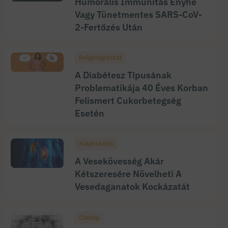
Humorális Immunitás Enyhe
Vagy Tünetmentes SARS-CoV-
2-Fertőzés Után
Belgyógyászat
A Diabétesz Típusának
Problematikája 40 Éves Korban
Felismert Cukorbetegség
Esetén
Alapkutatás
A Vesekövesség Akár
Kétszeresére Növelheti A
Vesedaganatok Kockázatát
Címlap