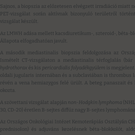
Sajnos, a biopszia az előzetesen elvégzett irradiáció miatt n
PET-vizsgálat során aktívnak bizonyuló területről történt
vizsgálat készült.
Az LMWH adása mellett kacsdiuretikum-, szteroid-, béta-bl
Állapota elfogadhatóan javult.
A második mediastinalis biopszia feldolgozása az Ország
Ismételt CT-vizsgálaton a mediastinalis térfoglalás (bá
hydrothorax
és kis
pericardialis folyadékgyülem
is megjelent.
oldali jugularis internában és a subclaviában is thrombus lá
révén a vena hemiazygos felé ürült. A beteg panaszait és 
okozta.
A szövettani vizsgálat alapján
non-Hodgkin lymphoma
(NHL)
30, CD-20) éretlen B-sejtes diffúz nagy B-sejtes lymphomána
Az Országos Onkológiai Intézet Kemoterápiás Osztályán CHO
prednisolon) és adjuváns kezelésnek béta-blokkolót, al