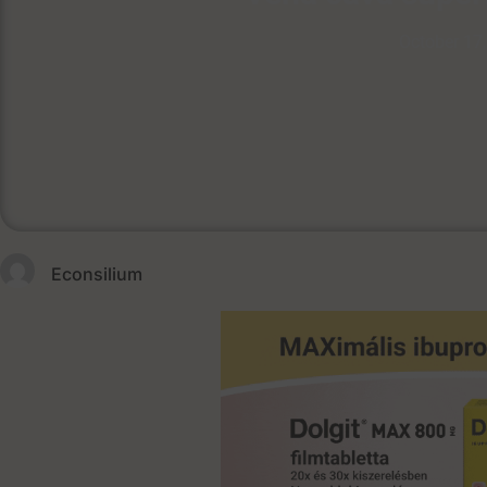
October 17
Econsilium