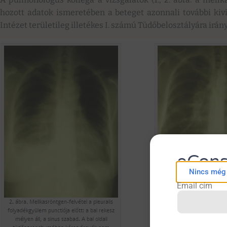
hozott adatok ismeretében a beteget azonnali további kiv
Intézet területileg illetékes I. számú Tüdőbelosztályára irány
eCons
Nincs még f
Email cím