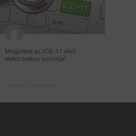
Megjelent az ICD-11 első
elektronikus verziója!
July 25, 2018
No Comments