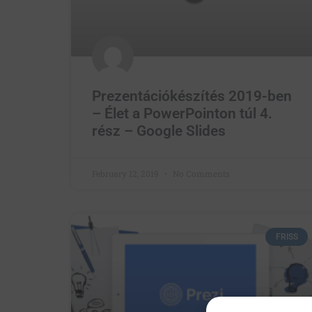
Prezentációkészítés 2019-ben
– Élet a PowerPointon túl 4.
rész – Google Slides
February 12, 2019
No Comments
FRISS