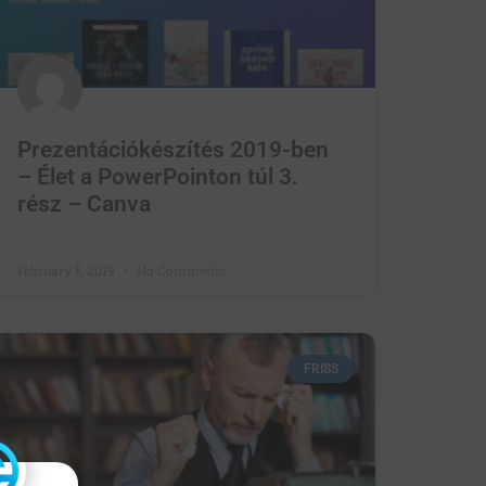
Prezentációkészítés 2019-ben
– Élet a PowerPointon túl 3.
rész – Canva
February 5, 2019
No Comments
FRISS