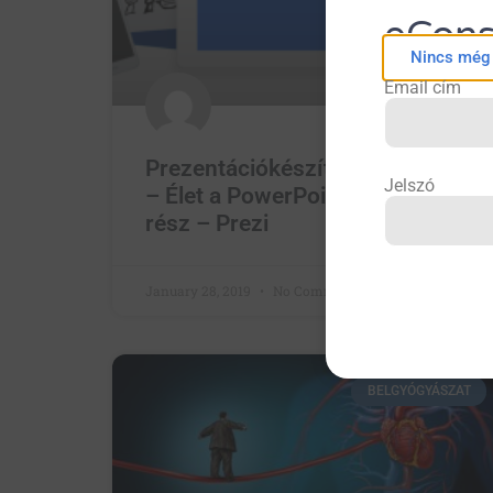
eCons
Nincs még f
Email cím
Prezentációkészítés 2019-ben
Jelszó
– Élet a PowerPointon túl 2.
rész – Prezi
January 28, 2019
No Comments
BELGYÓGYÁSZAT