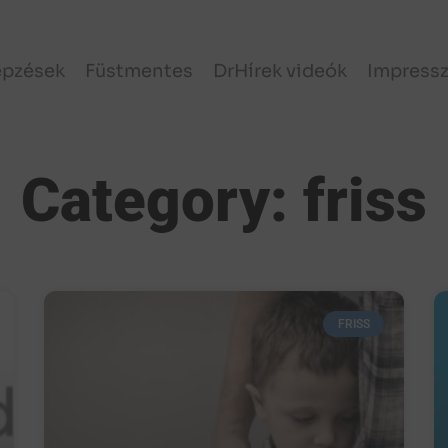
épzések
Füstmentes
DrHírek videók
Impress
Category: friss
FRISS