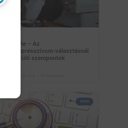
Z. esete – Az
antidepresszívum-választásnál
felmerülő szempontok
November 22, 2018
No Comments
FRISS