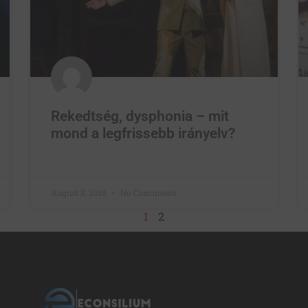
Rekedtség, dysphonia – mit
mond a legfrissebb irányelv?
August 8, 2018
No Comments
1
2