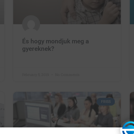
És hogy mondjuk meg a
gyereknek?
February 5, 2019
No Comments
FRISS