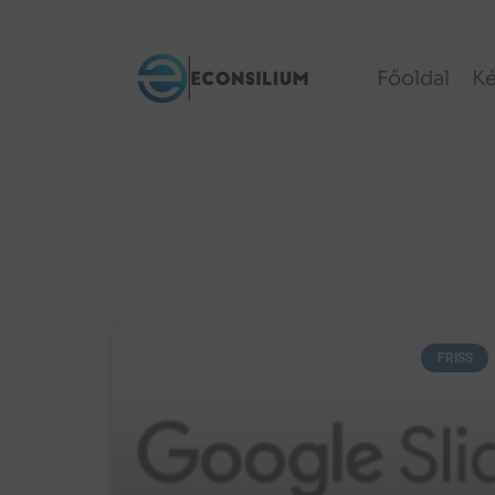
Főoldal
K
FRISS