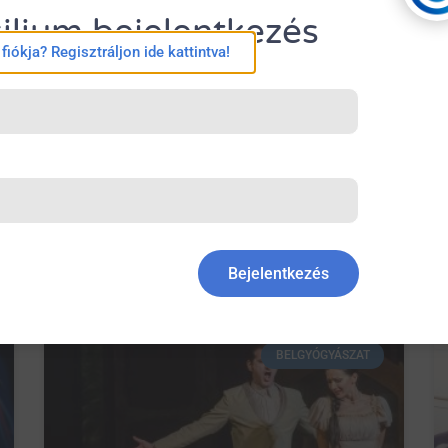
ilium bejelentkezés
iókja? Regisztráljon ide kattintva!
Prezentációkészítés 2019-ben
– Élet a PowerPointon túl 1.
rész – Visme
January 21, 2019
No Comments
Bejelentkezés
BELGYÓGYÁSZAT