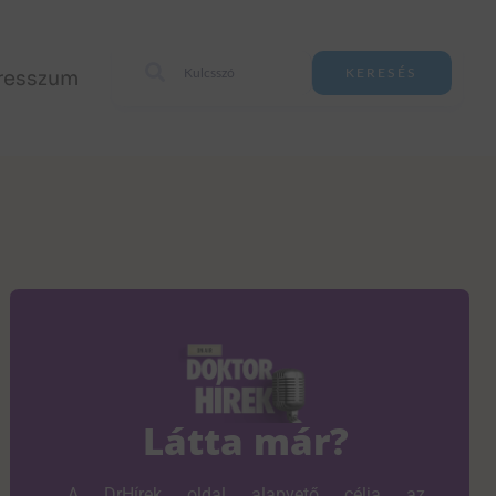
resszum
KERESÉS
Látta már?
A DrHírek oldal alapvető célja az