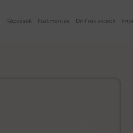
l
Képzések
Füstmentes
DrHírek videók
Imp
 halálozási kockázattal