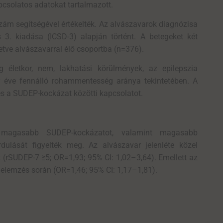
apcsolatos adatokat tartalmazott.
m segítségével értékelték. Az alvászavarok diagnózisa
s 3. kiadása (ICSD-3) alapján történt. A betegeket két
letve alvászavarral élő csoportba (n=376).
 életkor, nem, lakhatási körülmények, az epilepszia
y éve fennálló rohammentesség aránya tekintetében. A
és a SUDEP-kockázat közötti kapcsolatot.
n magasabb SUDEP-kockázatot, valamint magasabb
ulását figyelték meg. Az alvászavar jelenléte közel
(rSUDEP-7 ≥5; OR=1,93; 95% CI: 1,02–3,64). Emellett az
lemzés során (OR=1,46; 95% CI: 1,17–1,81).