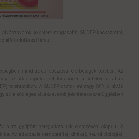
s alvászavarok jelenléte magasabb SUDEP-kockázattal,
ibb
előfordulással társul
.
sségben, mind az epilepsziával élő betegek körében. Az
dja az átlagpopulációét, különösen a hirtelen, váratlan
DEP) tekintetében. A SUDEP-esetek mintegy 80%-a alvás
hogy az elsődleges alvászavarok jelenléte összefüggésben
év alatt gyűjtött betegadatainak elemzésén alapult. A
be. Az adatbázis demográfiai, klinikai, neurofiziológiai,