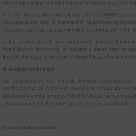
alvásdiagnosztikai, valamint baleseti és kórházi kezeléssel k
A SUDEP-kockázatot a módosított SUDEP-7 (rSUDEP-7) pontszá
alvásspecialista által, a Nemzetközi Alvászavar-osztályozá
csoportra osztották: alvászavar nélküli csoportba (n=1130), il
A két csoport között nem mutatkozott jelentős különbség
fennállásának időtartama, az epilepszia típusa vagy az eg
kutatók statisztikai elemzésekkel vizsgálták az alvászavarok 
A vizsgálat eredményei
Az alvászavarral élő betegek körében szignifikánsa
összhalálozást és a baleseti események magasabb előford
kétszeresére emelte a magas SUDEP-kockázat valószínűségét 
alvászavaros betegek SUDEP-7 pontszáma magasabb volt az e
Összefoglalás, konklúzió