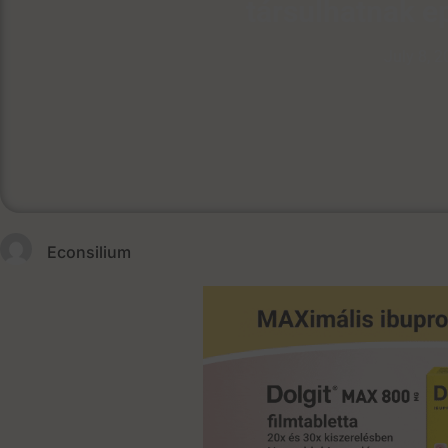
társulhatnak e
July 8, 
Econsilium