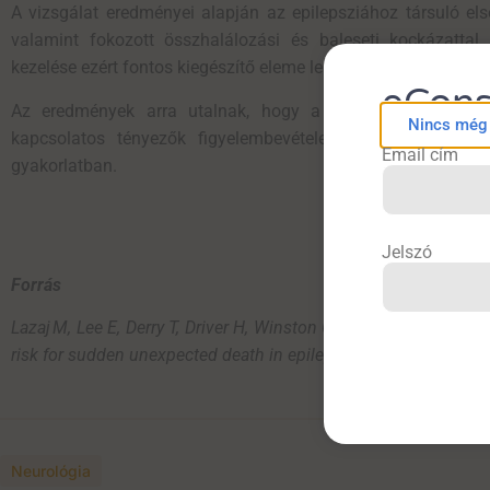
A vizsgálat eredményei alapján az epilepsziához társuló e
valamint fokozott összhalálozási és baleseti kockázattal
kezelése ezért fontos kiegészítő eleme lehet az epilepsziás
eCons
Az eredmények arra utalnak, hogy a jövőbeni SUDEP-kock
Nincs még f
kapcsolatos tényezők figyelembevétele pontosabb prognosz
Email cím
gyakorlatban.
Jelszó
Forrás
Lazaj
M, Lee E,
Derry
T, Driver H, Winston GP,
Boissé
Lomax
L,
e
risk
for
sudden
unexpected
death
in
epilepsy
?
Observations
fr
Neurológia