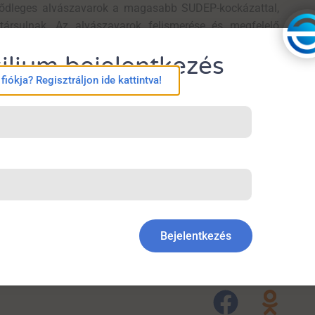
lsődleges alvászavarok a magasabb SUDEP-kockázattal,
 társulnak. Az alvászavarok felismerése és megfelelő
 betegek komplex gondozásának és kockázatbecslésének.
ilium bejelentkezés
ázatbecslő modellek fejlesztése során az alvással
iókja? Regisztráljon ide kattintva!
tikai eszközök kialakítását segítheti elő a klinikai
t
al.
Are
comorbid
sleep
disorders
associated
with
higher
om
a
Canadian
epilepsy
clinic
.
Epilepsia
.
2026;00:1
–10
.
Bejelentkezés