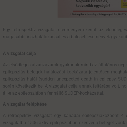
Egy
retrospektív
vizsgálat
eredményei
szerint az elsődlege
magasabb
összhalálozással
és
a
baleseti események
gyakor
A vizsgálat célja
Az elsődleges alvászavarok gyakoriak mind az általános népe
epilepsziás betegek halálozási kockázata jelentősen meghala
epilepsziás halál (sudden unexpected death in epilepsy, SU
során következik be. A vizsgálat célja annak feltárása volt, 
áll-e az epilepsziában fennálló SUDEP-kockázattal.
A vizsgálat felépítése
A retrospektív vizsgálat egy kanadai epilepsziaközpont 4 
vizsgálatba 1506 aktív epilepsziában szenvedő beteget vontak 