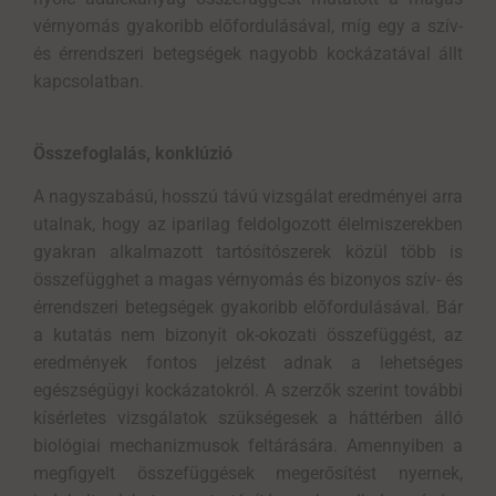
vérnyomás gyakoribb előfordulásával, míg egy a szív-
és érrendszeri betegségek nagyobb kockázatával állt
kapcsolatban.
Összefoglalás, konklúzió
A nagyszabású, hosszú távú vizsgálat eredményei arra
utalnak, hogy az iparilag feldolgozott élelmiszerekben
gyakran alkalmazott tartósítószerek közül több is
összefügghet a magas vérnyomás és bizonyos szív- és
érrendszeri betegségek gyakoribb előfordulásával. Bár
a kutatás nem bizonyít ok-okozati összefüggést, az
eredmények fontos jelzést adnak a lehetséges
egészségügyi kockázatokról. A szerzők szerint további
kísérletes vizsgálatok szükségesek a háttérben álló
biológiai mechanizmusok feltárására. Amennyiben a
megfigyelt összefüggések megerősítést nyernek,