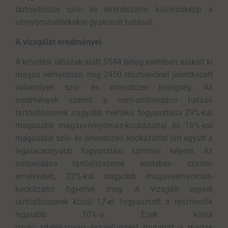
tartósítószer szív- és érrendszerre, különösképp a
vérnyomásértékekre gyakorolt hatását.
A vizsgálat eredményei
A követési időszak alatt 5544 beteg esetében alakult ki
magas vérnyomás, míg 2450 résztvevőnél jelentkezett
valamilyen szív- és érrendszeri betegség. Az
eredmények szerint a nem-antioxidáns hatású
tartósítószerek nagyobb mértékű fogyasztása 29%-kal
magasabb magasvérnyomás-kockázattal és 16%-kal
magasabb szív- és érrendszeri kockázattal járt együtt a
legalacsonyabb fogyasztási szinthez képest. Az
antioxidáns tartósítószerek esetében szintén
emelkedett, 22%-kal nagyobb magasvérnyomás-
kockázatot figyeltek meg. A vizsgált egyedi
tartósítószerek közül 17-et fogyasztott a résztvevők
legalább 10%-a. Ezek közül
nyolc adalékanyag összefüggést mutatott a magas