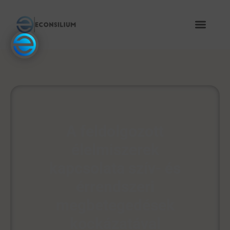
A feldolgozott
élelmiszerek
kapcsolata szív- és
érrendszeri
megbetegedések
kockázatával