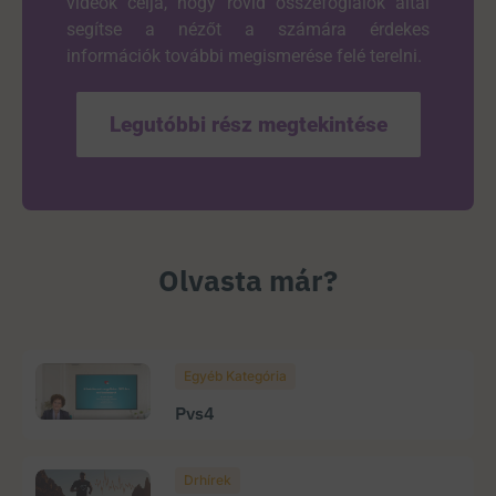
videók célja, hogy rövid összefoglalók által
segítse a nézőt a számára érdekes
információk további megismerése felé terelni.
Legutóbbi rész megtekintése
Olvasta már?
Egyéb Kategória
Pvs4
Drhírek