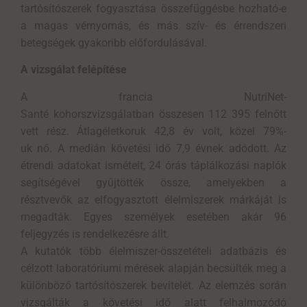
tartósítószerek fogyasztása összefüggésbe hozható-e
a magas vérnyomás, és más szív- és érrendszeri
betegségek gyakoribb előfordulásával.
A vizsgálat felépítése
A francia NutriNet-
Santé kohorszvizsgálatban összesen 112 395 felnőtt
vett rész. Átlagéletkoruk 42,8 év volt, közel 79%-
uk nő. A medián követési idő 7,9 évnek adódott. Az
étrendi adatokat ismételt, 24 órás táplálkozási naplók
segítségével gyűjtötték össze, amelyekben a
résztvevők az elfogyasztott élelmiszerek márkáját is
megadták. Egyes személyek esetében akár 96
feljegyzés is rendelkezésre állt.
A kutatók több élelmiszer-összetételi adatbázis és
célzott laboratóriumi mérések alapján becsülték meg a
különböző tartósítószerek bevitelét. Az elemzés során
vizsgálták a követési idő alatt felhalmozódó