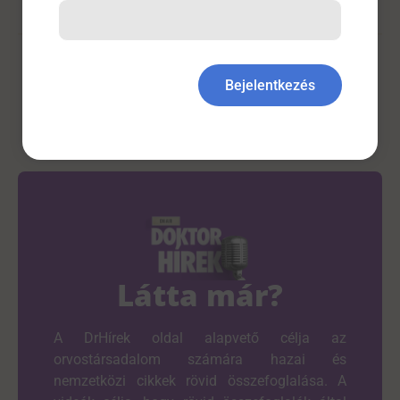
Életmód Tudomány
,
Kardiológia
,
Táplálkoz
Bejelentkezés
Látta már?
A DrHírek oldal alapvető célja az
orvostársadalom számára hazai és
nemzetközi cikkek rövid összefoglalása. A