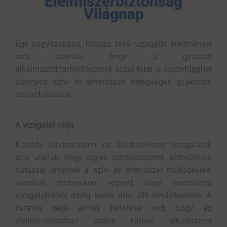
Élelmiszerbiztonság
Világnap
Egy
nagyszabású, hosszú távú vizsgálat eredményei
arra utalnak, hogy
a gyakran
alkalmazott
tartósítószerek közül több is összefügghet
bizonyos szív- és érrendszeri betegségek gyakoribb
előfordulásával
.
A vizsgálat célja
Korábbi laboratóriumi és állatkísérletes vizsgálatok
arra utaltak, hogy egyes tartósítószerek kedvezőtlen
hatással lehetnek a szív- és érrendszer működésére,
azonban embereken végzett, nagy esetszámú
vizsgálatokból eddig kevés adat állt rendelkezésre. A
kutatás célja annak feltárása volt, hogy az
élelmiszeriparban széles körben alkalmazott