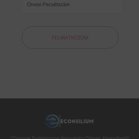
Pecsétszám
(Required)
FELIRATKOZOM
"Orvosok Tudáskincse: Naprakész Cikkek, Kiemelkedő