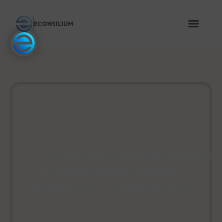
Pszichostimulánsok alkalma
a daganathoz társuló
fáradtság csökkentésére
May 27, 2026