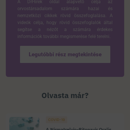
A DrHírek oldal alapvető célja az
orvostársadalom számára hazai és
nemzetközi cikkek rövid összefoglalása. A
videók célja, hogy rövid összefoglalók által
segítse a nézőt a számára érdekes
információk további megismerése felé terelni.
Legutóbbi rész megtekintése
Olvasta már?
COVID-19
A Nirmatrelvir–Ritonavir Oralis