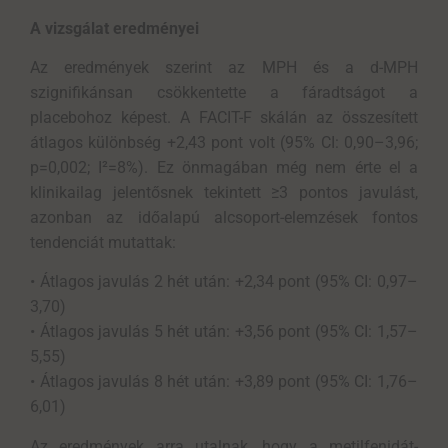
A vizsgálat eredményei
Az eredmények szerint az MPH és a d-MPH
szignifikánsan csökkentette a fáradtságot a
placebohoz képest. A FACIT-F skálán az összesített
átlagos különbség +2,43 pont volt (95% CI: 0,90–3,96;
p=0,002; I²=8%). Ez önmagában még nem érte el a
klinikailag jelentősnek tekintett ≥3 pontos javulást,
azonban az időalapú alcsoport-elemzések fontos
tendenciát mutattak:
•
Átlagos javulás 2 hét után: +2,34 pont (95% CI: 0,97–
3,70)
•
Átlagos javulás 5 hét után: +3,56 pont (95% CI: 1,57–
5,55)
•
Átlagos javulás 8 hét után: +3,89 pont (95% CI: 1,76–
6,01)
Az eredmények arra utalnak, hogy a metilfenidát-