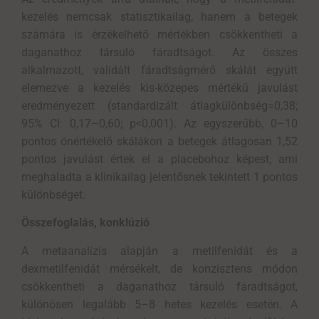
kezelés nemcsak statisztikailag, hanem a betegek
számára is érzékelhető mértékben csökkentheti a
daganathoz társuló fáradtságot. Az összes
alkalmazott, validált fáradtságmérő skálát együtt
elemezve a kezelés kis-közepes mértékű javulást
eredményezett (standardizált átlagkülönbség=0,38;
95% CI: 0,17–0,60; p<0,001). Az egyszerűbb, 0–10
pontos önértékelő skálákon a betegek átlagosan 1,52
pontos javulást értek el a placebohoz képest, ami
meghaladta a klinikailag jelentősnek tekintett 1 pontos
különbséget.
Összefoglalás, konklúzió
A metaanalízis alapján a metilfenidát és a
dexmetilfenidát mérsékelt, de konzisztens módon
csökkentheti a daganathoz társuló fáradtságot,
különösen legalább 5–8 hetes kezelés esetén. A