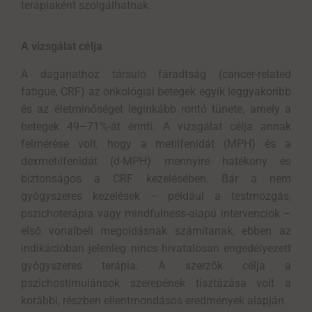
terápiaként szolgálhatnak.
A vizsgálat célja
A daganathoz társuló fáradtság (cancer-related
fatigue, CRF) az onkológiai betegek egyik leggyakoribb
és az életminőséget leginkább rontó tünete, amely a
betegek 49–71%-át érinti. A vizsgálat célja annak
felmérése volt, hogy a metilfenidát (MPH) és a
dexmetilfenidát (d-MPH) mennyire hatékony és
biztonságos a CRF kezelésében. Bár a nem
gyógyszeres kezelések – például a testmozgás,
pszichoterápia vagy mindfulness-alapú intervenciók –
első vonalbeli megoldásnak számítanak, ebben az
indikációban jelenleg nincs hivatalosan engedélyezett
gyógyszeres terápia. A szerzők célja a
pszichostimulánsok szerepének tisztázása volt a
korábbi, részben ellentmondásos eredmények alapján.