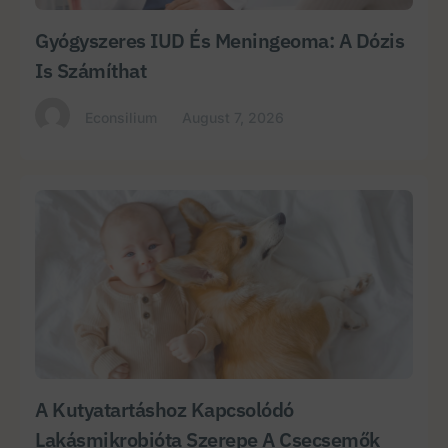
Gyógyszeres IUD És Meningeoma: A Dózis
Is Számíthat
Econsilium
August 7, 2026
A Kutyatartáshoz Kapcsolódó
Lakásmikrobióta Szerepe A Csecsemők