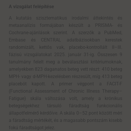
A vizsgálat felépítése
A kutatás szisztematikus irodalmi áttekintés és
metaanalízis formájában készült a PRISMA- és
Cochrane-ajánlások szerint. A szerzők a PubMed,
Embase és CENTRAL adatbázisokban kerestek
randomizált, kettős vak, placebo-kontrollált II–III.
fázisú vizsgálatokat 2025. január 31-ig. Összesen 9
tanulmány felelt meg a beválasztási kritériumoknak,
amelyekben 823 daganatos beteg vett részt: 410 beteg
MPH- vagy d-MPH-kezelésben részesült, míg 413 beteg
placebót kapott. A primer végpont a FACIT-F
(Functional Assessment of Chronic Illness Therapy–
Fatigue) skála változása volt, amely a krónikus
betegségekhez társuló fáradtság funkcionális
állapotfelmérő kérdőíve. A skála 0–52 pont között méri
a fáradtság mértékét, és a magasabb pontszám kisebb
fokú fáradtságot jelez.