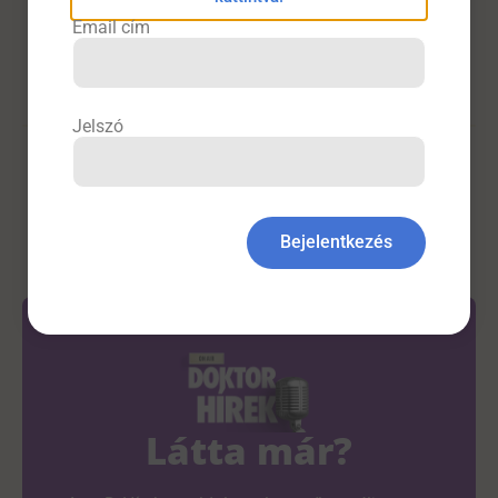
Meta-Analysis
of
Randomized
Controlled
Trials
.
Journal
Email cím
of
the
National
Comprehensive
Cancer
Network
,
24
(5),
163-171.
Jelszó
Onkológia
Bejelentkezés
Látta már?