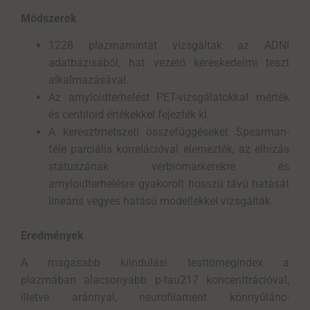
Módszerek
1228 plazmamintát vizsgáltak az ADNI
adatbázisából, hat vezető kereskedelmi teszt
alkalmazásával.
Az amyloidterhelést PET-vizsgálatokkal mérték
és centiloid értékekkel fejezték ki.
A keresztmetszeti összefüggéseket Spearman-
féle parciális korrelációval elemezték, az elhízás
státuszának vérbiomarkerekre és
amyloidterhelésre gyakorolt hosszú távú hatását
lineáris vegyes hatású modellekkel vizsgálták.
Eredmények
A magasabb kiindulási testtömegindex a
plazmában alacsonyabb p-tau217 koncenttrációval,
illetve aránnyal, neurofilament könnyűlánc-