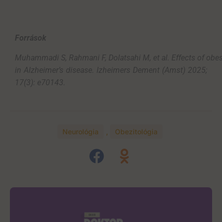
Források
Muhammadi
S,
Rahmani
F,
Dolatsahi
M,
et
al
.
Effects
of
obes
in
Alzheimer’s
disease
.
lzheimers
Dement
(Amst) 2025;
17(3): e70143.
Neurológia
,
Obezitológia