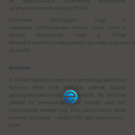
és lipidváltozások átmenetileg késleltethetik
az amyloid kimutathatóságát PET-tel.
Fontosabb összefüggés, hogy a
magasabb testtömegindex hosszú távon mind a
plazma biomarkerek, mind a PET-tel
kimutatott amyloid vonatkozásában gyorsabb progresszióv
jár együtt.
Konklúzió
A SAFARI fejlesztői szerint ez a
technológia
különösen
hasznos lehet azok számára, akiknek szigorú
gyógyszerszedési rendet kell követniük. Ide tartoznak
például a
z
immunszuppresszív
kezelés alatt álló
transzplantált
betegek
vagy
azok, akiket hosszú távon
kezelnek fertőzések – például HIV vagy tuberkulózis –
miatt.