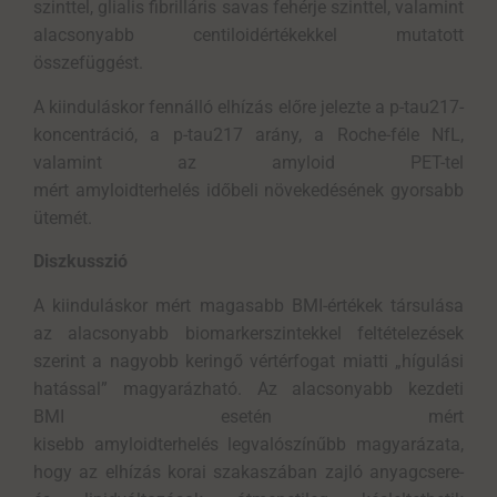
szinttel, glialis fibrilláris savas fehérje szinttel, valamint
alacsonyabb centiloidértékekkel mutatott
összefüggést.
A kiinduláskor fennálló elhízás előre jelezte a p-tau217-
koncentráció, a p-tau217 arány, a Roche-féle NfL,
valamint az amyloid PET-tel
mért amyloidterhelés időbeli növekedésének gyorsabb
ütemét.
Diszkusszió
A kiinduláskor mért magasabb BMI-értékek társulása
az alacsonyabb biomarkerszintekkel feltételezések
szerint a nagyobb keringő vértérfogat miatti „hígulási
hatással” magyarázható. Az alacsonyabb kezdeti
BMI esetén mért
kisebb amyloidterhelés legvalószínűbb magyarázata,
hogy az elhízás korai szakaszában zajló anyagcsere-