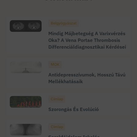
Belgyógyászat
Mindig Májbetegség A Varixvérzés
Oka? A Vena Portae Thrombosis
Differenciáldiagnosztikai Kérdései
MOK
Antidepresszívumok, Hosszú Távú
Mellékhatásaik
Címlap
Szorongás És Evolúció
Címlap
Sarokfájdalom Iskolás