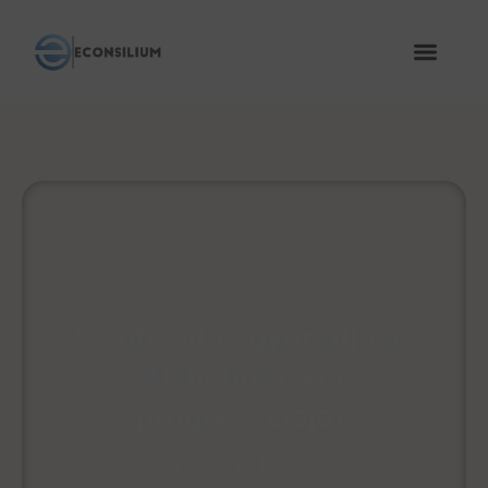
Az obesitas gyorsítja az
Alzheimer-kór
progresszióját
February 11, 2026