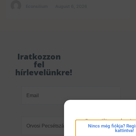
Econsilium
August 6, 2026
Iratkozzon
fel
hírlevelünkre!
Email
(Required)
Orvosi
eConsilium beje
Pecsétszám
(Required)
Nincs még fiókja? Regis
kattintva!