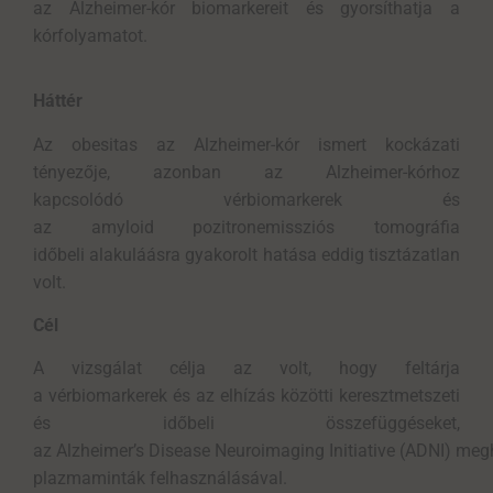
az Alzheimer-kór
biomarkereit
és gyorsíthatja a
kórfolyamatot.
Háttér
Az obesitas az Alzheimer-kór ismert kockázati
tényezője, azonban az Alzheimer-kórhoz
kapcsolódó vérbiomarkerek és
az amyloid pozitronemissziós tomográfia
időbeli alakuláásra gyakorolt hatása eddig tisztázatlan
volt.
Cél
A vizsgálat célja az volt, hogy feltárja
a vérbiomarkerek és az elhízás közötti keresztmetszeti
és időbeli összefüggéseket,
az Alzheimer’s Disease Neuroimaging Initiative (ADNI) me
plazmaminták felhasználásával.