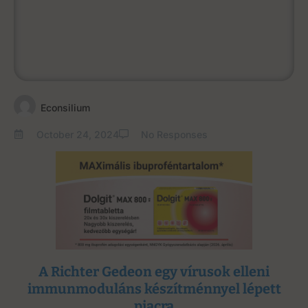
Econsilium
October 24, 2024
No Responses
A Richter Gedeon egy vírusok elleni
immunmoduláns készítménnyel lépett
piacra