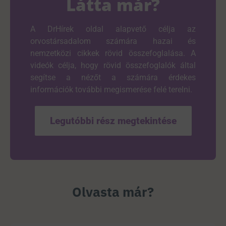
Látta már?
A DrHírek oldal alapvető célja az
orvostársadalom számára hazai és
nemzetközi cikkek rövid összefoglalása. A
videók célja, hogy rövid összefoglalók által
segítse a nézőt a számára érdekes
információk további megismerése felé terelni.
Legutóbbi rész megtekintése
Olvasta már?