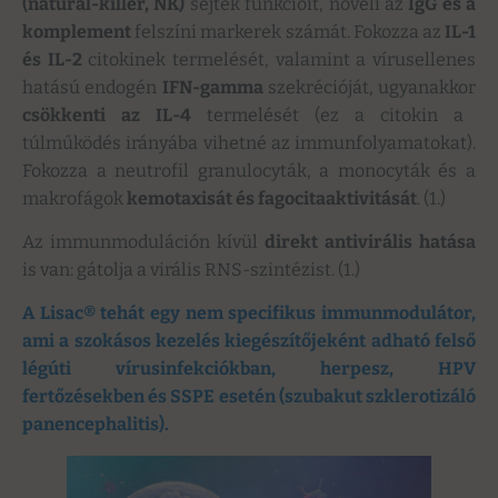
(natural-killer, NK)
sejtek funkcióit, növeli az
IgG és a
komplement
felszíni markerek számát. Fokozza az
IL-1
és IL-2
citokinek termelését, valamint a vírusellenes
hatású endogén
IFN-gamma
szekrécióját, ugyanakkor
csökkenti az IL-4
termelését (ez a citokin a
túlműködés irányába vihetné az immunfolyamatokat).
Fokozza a neutrofil granulocyták, a monocyták és a
makrofágok
kemotaxisát és fagocitaaktivitását
. (1.)
Az immunmoduláción kívül
direkt antivirális hatása
is van: gátolja a virális RNS-szintézist. (1.)
A Lisac® tehát egy nem specifikus immunmodulátor,
ami a szokásos kezelés kiegészítőjeként adható felső
légúti vírusinfekciókban, herpesz, HPV
fertőzésekben és SSPE esetén (szubakut szklerotizáló
panencephalitis).