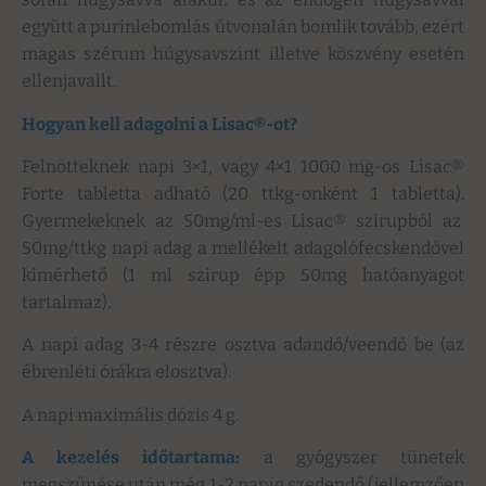
együtt a purinlebomlás útvonalán bomlik tovább, ezért
magas szérum húgysavszint illetve köszvény esetén
ellenjavallt.
Hogyan kell adagolni a Lisac®-ot?
Felnőtteknek napi 3×1, vagy 4×1 1000 mg-os Lisac®
Forte tabletta adható (20 ttkg-onként 1 tabletta).
Gyermekeknek az 50mg/ml-es Lisac® szirupból az
50mg/ttkg napi adag a mellékelt adagolófecskendővel
kimérhető (1 ml szirup épp 50mg hatóanyagot
tartalmaz).
A napi adag 3-4 részre osztva adandó/veendő be (az
ébrenléti órákra elosztva).
A napi maximális dózis 4 g.
A kezelés időtartama:
a gyógyszer tünetek
megszűnése után még 1-2 napig szedendő (jellemzően