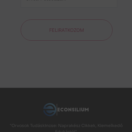
FELIRATKOZOM
"Orvosok Tudáskincse: Naprakész Cikkek, Kiemelkedő
Edukáció!"