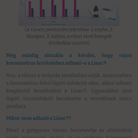
(A tüneti pontszám jelentése: 1: enyhe, 2:
közepes, 3: súlyos, a részt vevő betegek
értékelése szerint)
Még mindig aktuális a kérdés, hogy vajon
koronavírus fertőzésben adható-e a Lisac®.
Nos, a válasz a terápiás javallatban rejlik. Amennyiben
a koronavírus felső légúti infekciót okoz, akkor adható
kiegészítő kezelésként a Lisac®. Ugyanakkor alsó
légúti vírusinfekció kezelésére a terméknek nincs
javallata.
Mikor nem adható a Lisac®?
Mivel a gyógyszer inosin összetevője az elimináció
során húgysavvá alakul, és az endogén húgysavval