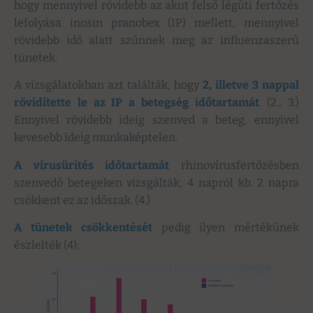
hogy mennyivel rövidebb az akut felső légúti fertőzés
lefolyása inosin pranobex (IP) mellett, mennyivel
rövidebb idő alatt szűnnek meg az influenzaszerű
tünetek.
A vizsgálatokban azt találták, hogy
2, illetve 3 nappal
rövidítette
le az IP a betegség időtartamát
.
(2., 3.)
Ennyivel rövidebb ideig szenved a beteg, ennyivel
kevesebb ideig munkaképtelen.
A vírusürítés időtartamát
rhinovírusfertőzésben
szenvedő betegeken vizsgálták, 4 napról kb. 2 napra
csökkent ez az időszak. (4.)
A tünetek csökkentését
pedig ilyen mértékűnek
észlelték (4):