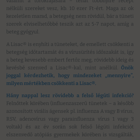
valamit a torokfájására – tehát többnyire recept
nélküli szereket vesz, kb. 10 ezer Ft-ért. Maga az ok
kezeletlen marad, a betegség nem rövidül, bár a tüneti
szerek elviselhetőbbé teszik azt az 5-7 napot, amíg a
beteg gyógyul.
A Lisac® is enyhíti a tüneteket, de emellett csökkenti a
betegség időtartamát és a vírusürítés időszakát is, így
a beteg kevesebb embert fertőz meg, rövidebb ideig és
kevésbé szenved a Lisac®-kal, mint anélkül.
Önök
joggal kérdezhetik, hogy mindezeket „mennyire”,
milyen mértékben csökkenti a Lisac®.
Hány nappal lesz rövidebb a felső légúti infekció?
Felnőttek körében (influenzaszerű tünetek – a később
azonosított virális ágensek pl. influenza A vagy B vírus,
RSV, adenovírus vagy parainfluenza vírus 1 vagy 3
voltak) és az év során sok felső légúti infekciót
elszenvedő atópiás gyermekek körében is vizsgálták,