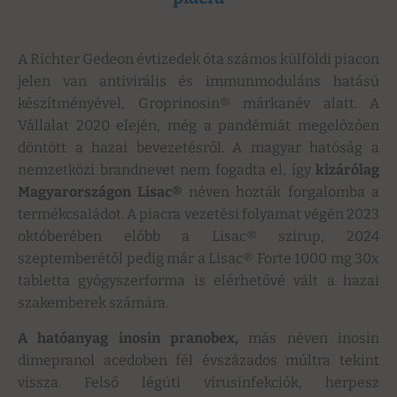
A Richter Gedeon évtizedek óta számos külföldi piacon
jelen van antivirális és immunmoduláns hatású
készítményével, Groprinosin® márkanév alatt. A
Vállalat 2020 elején, még a pandémiát megelőzően
döntött a hazai bevezetésről. A magyar hatóság a
nemzetközi brandnevet nem fogadta el, így
kizárólag
Magyarországon Lisac®
néven hozták forgalomba a
termékcsaládot. A piacra vezetési folyamat végén 2023
októberében előbb a Lisac® szirup, 2024
szeptemberétől pedig már a Lisac® Forte 1000 mg 30x
tabletta gyógyszerforma is elérhetővé vált a hazai
szakemberek számára.
A hatóanyag inosin pranobex,
más néven inosin
dimepranol acedoben fél évszázados múltra tekint
vissza. Felső légúti vírusinfekciók, herpesz