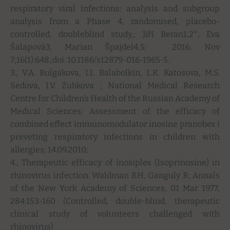
respiratory viral infections: analysis and subgroup
analysis from a Phase 4, randomised, placebo-
controlled, doubleblind study,; Jiří Beran1,2*, Eva
Šalapová3, Marian Špajdel4,5; 2016. Nov
7;16(1):648.;doi: 10.1186/s12879-016-1965-5.
3., V.A. Bulgakova, I.I. Balabolkin, L.K. Katosova, M.S.
Sedova, I.V. Zubkova ; National Medical Research
Centre for Children’s Health of the Russian Academy of
Medical Sciences; Assessment of the efficacy of
combined effect immunomodulator inosine pranobex i
preveting respiratory infections in children with
allergies; 14.09.2010;
4., Therapeutic efficacy of inosiplex (Isoprinosine) in
rhinovirus infection. Waldman RH, Ganguly R; Annals
of the New York Academy of Sciences, 01 Mar 1977,
284:153-160 (Controlled, double-blind, therapeutic
clinical study of volunteers challenged with
rhinovirus)