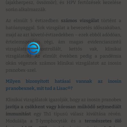
(ajakherpesz, övsömör), és HPV fertőzések kezelése
során alkalmazzák.
Az elmúlt 5 évtizedben
számos vizsgálat
történt a
hatóanyaggal. Sok vizsgálat a bevezetés időszakában,
majd az azt követő évtizedekben – ezek ebből adódóan,
értelemszerűen régi, ám magas evidenciaszintű
vizsgálatok (kontrollált, kettős vak, klinikai
vizsgálatok). Az elmúlt években pedig a pandémia
okán végeztek számos klinikai vizsgálatot az inosin
pranobex-szel.
Milyen bizonyított hatásai vannak az inosin
pranobexnek, mit tud a Lisac®?
Klinikai vizsgálatok igazolják, hogy az inosin pranobex
javítja a csökkent vagy kórosan működő sejtmediált
immunitást
egy Th1 típusú válasz kiváltása révén.
Modulálja a T-lymphocyták és a
természetes ölő