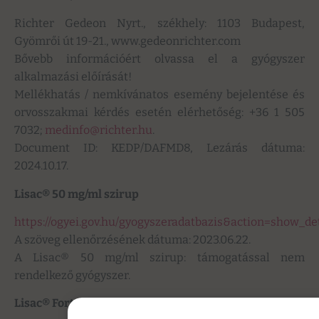
Richter Gedeon Nyrt., székhely: 1103 Budapest,
Gyömrői út 19-21., www.gedeonrichter.com
Bővebb információért olvassa el a gyógyszer
alkalmazási előírását!
Mellékhatás / nemkívánatos esemény bejelentése és
orvosszakmai kérdés esetén elérhetőség: +36 1 505
7032;
medinfo@richter.hu
.
Document ID: KEDP/DAFMD8, Lezárás dátuma:
2024.10.17.
Lisac® 50 mg/ml szirup
https://ogyei.gov.hu/gyogyszeradatbazis&action=show_d
A szöveg ellenőrzésének dátuma: 2023.06.22.
A Lisac® 50 mg/ml szirup: támogatással nem
rendelkező gyógyszer.
Lisac® Forte 1000 mg tabletta 30x