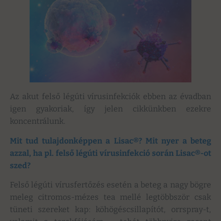
Az akut felső légúti vírusinfekciók ebben az évadban
igen gyakoriak, így jelen cikkünkben ezekre
koncentrálunk.
Mit tud tulajdonképpen a Lisac®? Mit nyer a beteg
azzal, ha pl. felső légúti vírusinfekció során Lisac®-ot
szed?
Felső légúti vírusfertőzés esetén a beteg a nagy bögre
meleg citromos-mézes tea mellé legtöbbször csak
tüneti szereket kap: köhögéscsillapítót, orrspray-t,