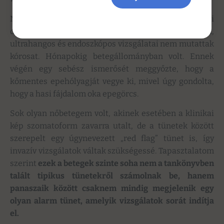
Negyvenes éveiben járó nővér felhasi
diszkomfortérzés miatt keresett meg. Laboratóriumi,
ultrahangos és endoszkópos vizsgálatai nem mutattak
kórosat. Hónapokig betegállományban volt. Ennek
végén egy sebész ismerősét meggyőzte, hogy a
kőmentes epehólyagját vegye ki, mivel úgy gondolta,
hogy a hasi fájdalom oka epegörcs.
Sok olyan nőbetegem volt, akinek esetében a klinikai
kép szomatoform zavarra utalt, de a tünetek között
szerepelt egy úgynevezett „red flag” tünet is, így
invazív vizsgálatok váltak szükségessé. Tapasztalatom
szerint
ezek a betegek szinte soha nem a tankönyvben
talált tipikus tünetekről számolnak be, hanem
panaszaik között csaknem mindig megjelenik egy
olyan alarm tünet, amelyik vizsgálatok sorát indítja
el.