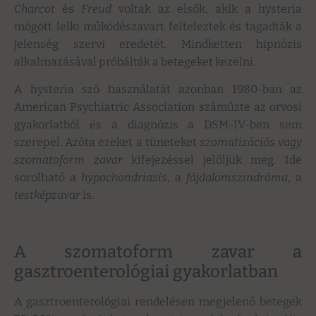
Charcot
és
Freud
voltak az elsők, akik a hysteria
mögött lelki működészavart felteleztek és tagadták a
jelenség szervi eredetét. Mindketten hipnózis
alkalmazásával próbálták a betegeket kezelni.
A hysteria szó használatát azonban 1980-ban az
American Psychiatric Association száműzte az orvosi
gyakorlatból és a diagnózis a DSM-IV-ben sem
szerepel. Azóta ezeket a tüneteket
szomatizációs vagy
szomatoform zavar
kifejezéssel jelöljük meg. Ide
sorolható a
hypochondriasis
, a
fájdalomszindróma
, a
testképzavar
is.
A szomatoform zavar a
gasztroenterológiai gyakorlatban
A gasztroenterológiai rendelésen megjelenő betegek