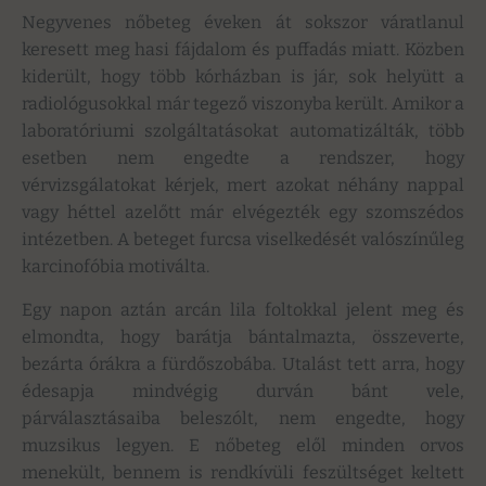
Negyvenes nőbeteg éveken át sokszor váratlanul
keresett meg hasi fájdalom és puffadás miatt. Közben
kiderült, hogy több kórházban is jár, sok helyütt a
radiológusokkal már tegező viszonyba került. Amikor a
laboratóriumi szolgáltatásokat automatizálták, több
esetben nem engedte a rendszer, hogy
vérvizsgálatokat kérjek, mert azokat néhány nappal
vagy héttel azelőtt már elvégezték egy szomszédos
intézetben. A beteget furcsa viselkedését valószínűleg
karcinofóbia motiválta.
Egy napon aztán arcán lila foltokkal jelent meg és
elmondta, hogy barátja bántalmazta, összeverte,
bezárta órákra a fürdőszobába. Utalást tett arra, hogy
édesapja mindvégig durván bánt vele,
párválasztásaiba beleszólt, nem engedte, hogy
muzsikus legyen. E nőbeteg elől minden orvos
menekült, bennem is rendkívüli feszültséget keltett