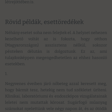
létrejöttében is.
Rövid példák, esettöredékek
Néhány esetet soha nem felejtek el. A helyzet nehezen
kezelhető voltát az is fokozta, hogy otthon
(Magyarországon) asszisztens nélkül, sokszor
pénteken délután is dolgoztunk. Ez az, ami
tulajdonképpen megengedhetetlen az ehhez hasonló
esetekben.
1.
Negyvenes éveiben járó nőbeteg azzal keresett meg,
hogy bármit tesz, hetekig nem tud székletet üríteni.
Klinikai, laboratóriumi és endoszkópos vizsgálatainak
leletei nem mutattak kórosat. Sugárfogó műanyag
számokat nyelettünk vele négy napon át, és az ötödik