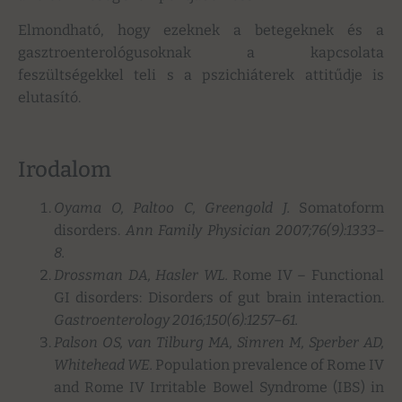
Elmondható, hogy ezeknek a betegeknek és a
gasztroenterológusoknak a kapcsolata
feszültségekkel teli s a pszichiáterek attitűdje is
elutasító.
Irodalom
Oyama O, Paltoo C, Greengold J.
Somatoform
disorders.
Ann Family Physician 2007;76(9):1333–
8.
Drossman DA, Hasler WL.
Rome IV – Functional
GI disorders: Disorders of gut brain interaction.
Gastroenterology 2016;150(6):1257–61.
Palson OS, van Tilburg MA, Simren M, Sperber AD,
Whitehead WE.
Population prevalence of Rome IV
and Rome IV Irritable Bowel Syndrome (IBS) in