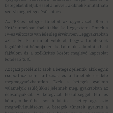
betegeket illetjük ezzel a névvel, akiknek kimutatható
szervi megbetegedésük nincs.
Az IBS-es betegek tüneteit az úgynevezett Római
Kritériumokban foglaltakkal kell egyeztetni. Ennek a
IV-es változata van jelenleg érvényben. Leggyakrabban
azt a két kritériumot vetik el, hogy a tüneteknek
legalább hat hónapja fent kell állniuk, valamint a hasi
fájdalom és a székürítés között meglévő kapcsolat
kötelező
(2, 3)
.
Az igazi problémát azok a betegek jelentik, akik egyik
csoporthoz sem tartoznak és a tüneteik eredete
megmagyarázhatatlan. Ezek a betegek gyakran
valamelyik szülőjükkel jelennek meg, gyakrabban az
édesanyjukkal. A betegvizit feszültséggel teli és
könnyen kerülhet sor indulatos, esetleg agresszív
megnyilvánulásokra. A betegek tüneteit gyakran a