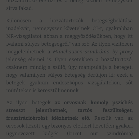
hozzátartozó elemzi és a beteg közben nemegyszer
sírva fakad.
Különösen a hozzátartozók betegségbelátása
inadekvát, nemegyszer követelnek CT-t, gyakrabban
MR-vizsgálatot abban a meggyőződésükben, hogy itt
„valami súlyos betegségről” van szó. Az ilyen viziteken
megjelenhetnek a
Münchausen-szindróma by proxy
jelenség elemei is. Ilyen esetekben a hozzátartozó,
csaknem mindig a szülő, úgy manipulálja a beteget,
hogy valamilyen súlyos betegség derüljön ki; ezek a
betegek gyakran endoszkópos vizsgálatokon, sőt
műtéteken is keresztülmennek.
Az ilyen betegek
az orvosnak komoly pszichés
stresszt jelenthetnek, tartós feszültséget,
frusztrációérzést idézhetnek elő.
Részük van az
orvosok között egy bizonyos életkort követően gyakori
úgynevezett kiégés (burnt out szindróma)