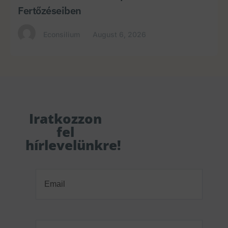
Fertőzéseiben
Econsilium
August 6, 2026
Iratkozzon
fel
hírlevelünkre!
Email
(Required)
Orvosi