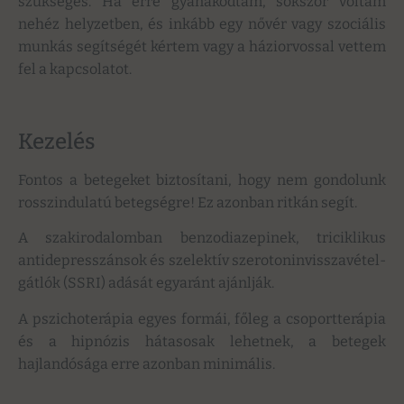
szükséges. Ha erre gyanakodtam, sokszor voltam
nehéz helyzetben, és inkább egy nővér vagy szociális
munkás segítségét kértem vagy a háziorvossal vettem
fel a kapcsolatot.
Kezelés
Fontos a betegeket biztosítani, hogy nem gondolunk
rosszindulatú betegségre! Ez azonban ritkán segít.
A szakirodalomban benzodiazepinek, triciklikus
antidepresszánsok és szelektív szerotoninvisszavétel-
gátlók (SSRI) adását egyaránt ajánlják.
A pszichoterápia egyes formái, főleg a csoportterápia
és a hipnózis hátasosak lehetnek, a betegek
hajlandósága erre azonban minimális.