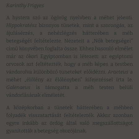
Karinthy Frigyes
A hystera szó az ógörög nyelvben a méhet jelenti.
Hippokratész
bizonyos tünetek, mint a szorongás, az
ájulásérzés, a nehézlégzés hátterében a méh
betegségét feltételezte. Nézeteit a „Nők betegségei”
című könyvében foglalta össze. Ehhez hasonló elmélet
már az ókori Egyiptomban is létezett: az egyiptomi
orvosok azt feltétezték, hogy a méh képes a testben
vándorolva különböző tüneteket előidézni.
Araeteus
a
méhet „élőlény az élőlényben” kifejezéssel írta le.
Galenaeus
is támogatta a méh testen belüli
vándorlásának elméletét.
A középkorban a tünetek hátterében a méhben
folyadék visszatartását feltételezték. Akkor azonban
egyre inkább az ördög által való megszállottságot
gyanították a betegség okozójának.