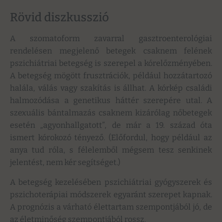
Rövid diszkusszió
A szomatoform zavarral gasztroenterológiai
rendelésen megjelenő betegek csaknem felének
pszichiátriai betegség is szerepel a kórelőzményében.
A betegség mögött frusztrációk, például hozzátartozó
halála, válás vagy szakítás is állhat. A kórkép családi
halmozódása a genetikus háttér szerepére utal. A
szexuális bántalmazás csaknem kizárólag nőbetegek
esetén „agyonhallgatott”, de már a 19. század óta
ismert kórokozó tényező. (Előfordul, hogy például az
anya tud róla, s félelemből mégsem tesz senkinek
jelentést, nem kér segítséget.)
A betegség kezelésében pszichiátriai gyógyszerek és
pszichoterápiai módszerek egyaránt szerepet kapnak.
A prognózis a várható élettartam szempontjából jó, de
az életminőség szempontjából rossz.