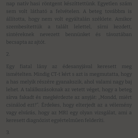
nap natív hasi röntgent készíttettünk. Egyetlen szám
sem volt látható a felvételen. A beteg továbbra is
állította, hogy nem volt egyáltalán széklete. Amikor
szembesítettük a talált lelettel, sírni kezdett,
sintéreknek nevezett bennünket és távoztában
becsapta az ajtót.
2.
Egy fiatal lány az édesanyjával keresett meg
ismételten. Mindig CT-t kért s azt is megmutatta, hogy
a has melyik részére gyanakszik, ahol valami nagy baj
lehet. A találkozásoknak az vetett véget, hogy a beteg
sírva fakadt és megkérdezte az anyját: „Mondd, miért
csinálod ezt?”. Érdekes, hogy elterjedt az a vélemény
vagy elvárás, hogy az MRI egy olyan vizsgálat, ami a
keresett diagnózist egyértelműen felderíti.
3.