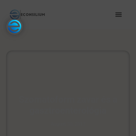
Szomatoform zavar és a
gasztroenterológia
August 30, 2017