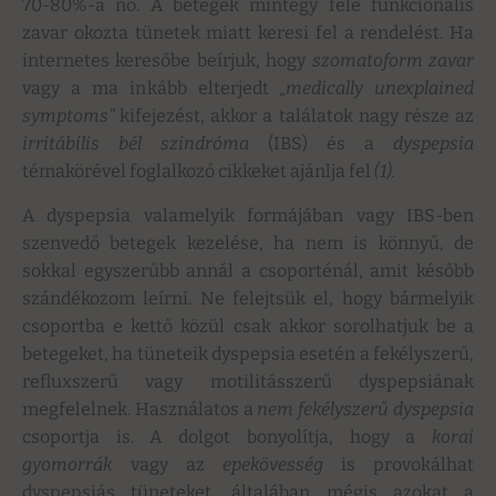
70-80%-a nő. A betegek mintegy fele funkcionális
zavar okozta tünetek miatt keresi fel a rendelést. Ha
internetes keresőbe beírjuk, hogy
szomatoform zavar
vagy a ma inkább elterjedt
„medically unexplained
symptoms”
kifejezést, akkor a találatok nagy része az
irritábilis bél szindróma
(IBS) és a
dyspepsia
témakörével foglalkozó cikkeket ajánlja fel
(1).
A dyspepsia valamelyik formájában vagy IBS-ben
szenvedő betegek kezelése, ha nem is könnyű, de
sokkal egyszerűbb annál a csoporténál, amit később
szándékozom leírni. Ne felejtsük el, hogy bármelyik
csoportba e kettő közül csak akkor sorolhatjuk be a
betegeket, ha tüneteik dyspepsia esetén a fekélyszerű,
refluxszerű vagy motilitásszerű dyspepsiának
megfelelnek. Használatos a
nem fekélyszerű dyspepsia
csoportja is. A dolgot bonyolítja, hogy a
korai
gyomorrák
vagy az
epekövesség
is provokálhat
dyspepsiás tüneteket, általában mégis azokat a