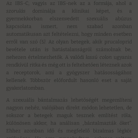
Az IBS-C, vagyis az IBS-nek az a formája, ahol a
szorulás
dominálja a klinikai képet, és a
gyermekkorban elszenvedett szexuális abúzus
kapcsolata ismert, nem szabad azonban
automatikusan azt feltételezni, hogy minden esetben
erről van szó
(5).
Az olyan betegek, akik prucaloprid
bevétele után is hatástalanságról számolnak be,
nehezen értelmezhetők. A valódi
lassú colon
ugyanis
rendkívül ritka és még ott is feltehetően léteznek azok
a receptorok, ami a gyógyszer hatásosságához
kellenek. Többször előfordult hasonló eset a saját
gyakorlatomban.
A szexuális bántalmazás lehetőségét megemlíteni
nagyon nehéz, valójában direkt módon lehetetlen, de
sokszor a betegek maguk tesznek említést róla,
különösen akkor, ha análisan „bántalmazták őket”.
Ehhez azonban idő és megfelelő bizalmas légkör