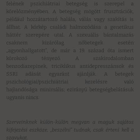
felének pszichiátriai betegség is szerepel a
kórelőzményében. A betegség mögött frusztrációk,
például hozzátartozó halála, válás vagy szakítás is
állhat. A kórkép családi halmozódása a genetikus
háttér szerepére utal. A szexuális bántalmazás
csaknem kizárólag nőbetegek esetén
„agyonhallgatott”, de már a 19. század óta ismert
kórokozó tényező. A szakirodalomban
benzodiazepinek, triciklikus antidepresszánsok és
SSRI adását egyaránt ajánlják. A betegek
pszichológiai/pszichiátriai kezelésre való
hajlandósága minimális; ezirányú betegségbelátásuk
ugyanis nincs.
Szerveinknek külön-külön megvan a maguk sajátos
kifejezési eszköze, „beszélni” tudnak, csak érteni kell a
szavukat.