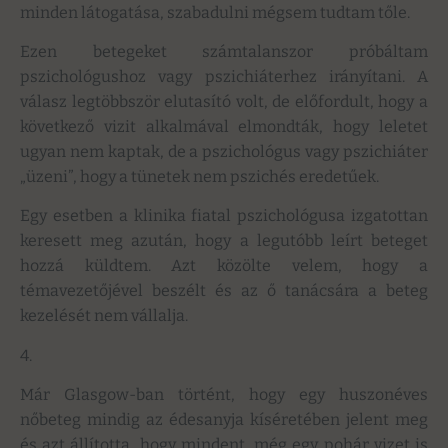
minden látogatása, szabadulni mégsem tudtam tőle.
Ezen betegeket számtalanszor próbáltam
pszichológushoz vagy pszichiáterhez irányítani. A
válasz legtöbbször elutasító volt, de előfordult, hogy a
következő vizit alkalmával elmondták, hogy leletet
ugyan nem kaptak, de a pszichológus vagy pszichiáter
„üzeni”, hogy a tünetek nem pszichés eredetűek.
Egy esetben a klinika fiatal pszichológusa izgatottan
keresett meg azután, hogy a legutóbb leírt beteget
hozzá küldtem. Azt közölte velem, hogy a
témavezetőjével beszélt és az ő tanácsára a beteg
kezelését nem vállalja.
4.
Már Glasgow-ban történt, hogy egy huszonéves
nőbeteg mindig az édesanyja kíséretében jelent meg
és azt állította, hogy mindent, még egy pohár vizet is