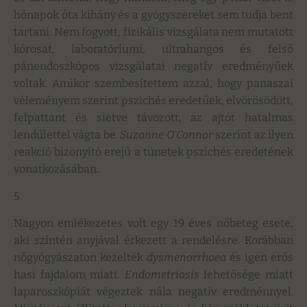
hónapok óta kihány és a gyógyszereket sem tudja bent
tartani. Nem fogyott, fizikális vizsgálata nem mutatott
kórosat, laboratóriumi, ultrahangos és felső
pánendoszkópos vizsgálatai negatív eredményűek
voltak. Amikor szembesítettem azzal, hogy panaszai
véleményem szerint pszichés eredetűek, elvörösödött,
felpattant és sietve távozott, az ajtót hatalmas
lendülettel vágta be.
Suzanne O’Connor
szerint az ilyen
reakció bizonyító erejű a tünetek pszichés eredetének
vonatkozásában.
5.
Nagyon emlékezetes volt egy 19 éves nőbeteg esete,
aki szintén anyjával érkezett a rendelésre. Korábban
nőgyógyászaton kezelték
dysmenorrhoea
és igen erős
hasi fajdalom miatt.
Endometriosis
lehetősége miatt
laparoszkópiát végeztek nála negatív eredménnyel.