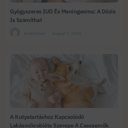
Gyógyszeres IUD És Meningeoma: A Dózis
Is Számíthat
Econsilium
August 7, 2026
A Kutyatartáshoz Kapcsolódó
Lakásmikrobióta Szerepe A Csecsemők