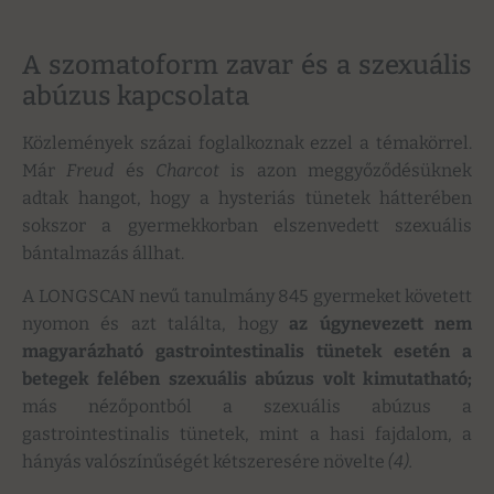
A szomatoform zavar és a szexuális
abúzus kapcsolata
Közlemények százai foglalkoznak ezzel a témakörrel.
Már
Freud
és
Charcot
is azon meggyőződésüknek
adtak hangot, hogy a hysteriás tünetek hátterében
sokszor a gyermekkorban elszenvedett szexuális
bántalmazás állhat.
A LONGSCAN nevű tanulmány 845 gyermeket követett
nyomon és azt találta, hogy
az úgynevezett nem
magyarázható gastrointestinalis tünetek esetén a
betegek felében szexuális abúzus volt kimutatható;
más nézőpontból a szexuális abúzus a
gastrointestinalis tünetek, mint a hasi fajdalom, a
hányás valószínűségét kétszeresére növelte
(4).