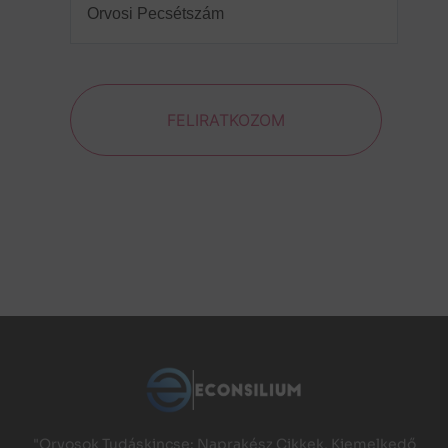
Pecsétszám
(Required)
FELIRATKOZOM
"Orvosok Tudáskincse: Naprakész Cikkek, Kiemelkedő