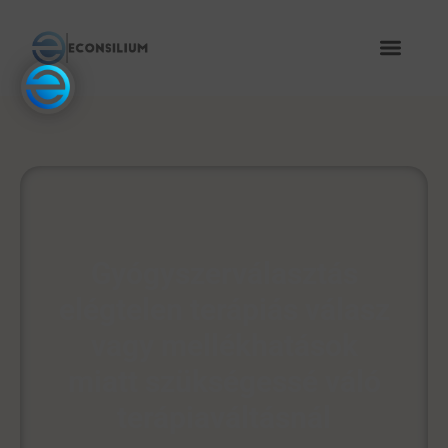
Gyógyszerválasztás
elégtelen terápiás válasz
vagy mellékhatások
miatt szükségessé váló
terápiaváltásnál