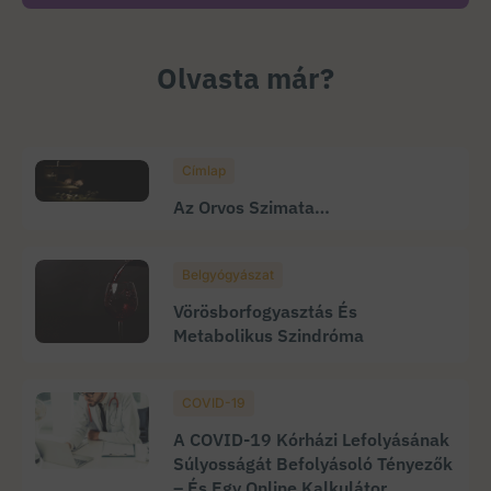
Olvasta már?
Címlap
Az Orvos Szimata…
Belgyógyászat
Vörösborfogyasztás És
Metabolikus Szindróma
COVID-19
A COVID-19 Kórházi Lefolyásának
Súlyosságát Befolyásoló Tényezők
– És Egy Online Kalkulátor