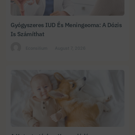
Gyógyszeres IUD És Meningeoma: A Dózis
Is Számíthat
Econsilium
August 7, 2026