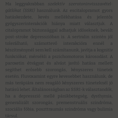
Ma leggyakrabban
szelektív szerotoninvisszavétel-
gátlókat (SSRI)
használunk. Az escitalopramot gyors
hatáskezdete, kevés mellékhatása és jelentős
gyógyszerinterakciók hiánya miatt választjuk. A
citalopramot biztonsággal adhatjuk időseknek, bevált
post-stroke depresszióban is. A sertralin szintén jól
tolerálható, számottevő interakcióra ennél a
készítménynél sem kell számítanunk, javítja a kognitív
funkciókat, mérsékli a pszichomotoros károsodást. A
paroxetin étvágyat és alvást javító hatása mellett
segíthet erősebb szorongás, kényszeres tünetek
esetén. Fluvoxamint egyre kevesebbet használunk, de
más terápiára nem reagáló kényszeres tüneteknél jó
hatású lehet. Általánosságban az SSRI-k választandók,
ha a depresszió mellé pánikbetegség, dysthymia,
generalizált szorongás, premenstruális szindróma,
szociális fóbia, poszttraumás szindróma vagy bulimia
társul.