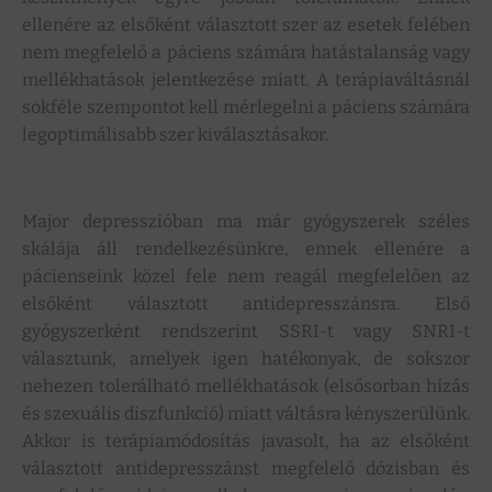
ellenére az elsőként választott szer az esetek felében
nem megfelelő a páciens számára hatástalanság vagy
mellékhatások jelentkezése miatt. A terápiaváltásnál
sokféle szempontot kell mérlegelni a páciens számára
legoptimálisabb szer kiválasztásakor.
Major depresszióban ma már gyógyszerek széles
skálája áll rendelkezésünkre, ennek ellenére a
pácienseink közel fele nem reagál megfelelően az
elsőként választott antidepresszánsra. Első
gyógyszerként rendszerint SSRI-t vagy SNRI-t
választunk, amelyek igen hatékonyak, de sokszor
nehezen tolerálható mellékhatások (elsősorban hízás
és szexuális diszfunkció) miatt váltásra kényszerülünk.
Akkor is terápiamódosítás javasolt, ha az elsőként
választott antidepresszánst megfelelő dózisban és