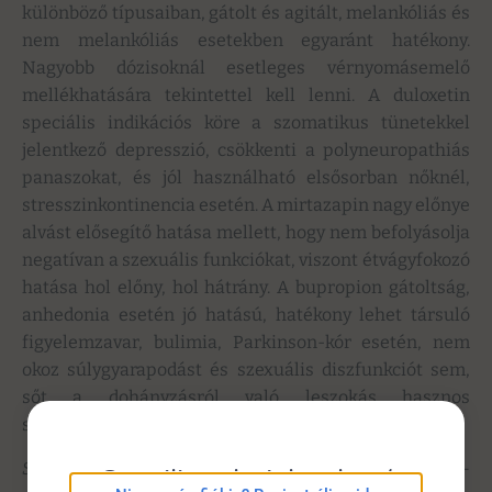
különböző típusaiban, gátolt és agitált, melankóliás és
nem melankóliás esetekben egyaránt hatékony.
Nagyobb dózisoknál esetleges vérnyomásemelő
mellékhatására tekintettel kell lenni. A duloxetin
speciális indikációs köre a szomatikus tünetekkel
jelentkező depresszió, csökkenti a polyneuropathiás
panaszokat, és jól használható elsősorban nőknél,
stresszinkontinencia esetén. A mirtazapin nagy előnye
alvást elősegítő hatása mellett, hogy nem befolyásolja
negatívan a szexuális funkciókat, viszont étvágyfokozó
hatása hol előny, hol hátrány. A bupropion gátoltság,
anhedonia esetén jó hatású, hatékony lehet társuló
figyelemzavar, bulimia, Parkinson-kór esetén, nem
okoz súlygyarapodást és szexuális diszfunkciót sem,
sőt a dohányzásról való leszokás hasznos
segédeszköze lehet.
Szerotoninvisszavétel-gátló és szerotoninrecepter-
eConsilium bejelentkezés