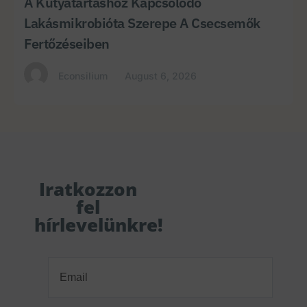
A Kutyatartáshoz Kapcsolódó
Lakásmikrobióta Szerepe A Csecsemők
Fertőzéseiben
Econsilium
August 6, 2026
Iratkozzon
fel
hírlevelünkre!
Email
(Required)