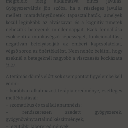
megfelelő ideig alkalmazva nincs javulás.
Gyógyszerváltás jön szóba, ha a részleges javulás
mellett maradványtünetek tapasztalhatók, amelyek
közül leginkább az alvászavar és a kognitív tünetek
nehezítik betegeink mindennapjait. Ezek fennállása
csökkenti a munkavégző-képességet, funkcionalitást,
negatívan befolyásolják az emberi kapcsolatokat,
végső soron az önértékelést. Nem nehéz belátni, hogy
ezeknél a betegeknél nagyobb a visszaesés kockázata
(1, 2)
.
A terápiás döntés előtt sok szempontot figyelembe kell
venni:
– korábban alkalmazott terápia eredménye, esetleges
mellékhatásai;
– szomatikus és családi anamnézis;
– rendszeresen szedett gyógyszerek,
gyógynövénytartalmú készítmények;
– legutóbbi laboreredmények;