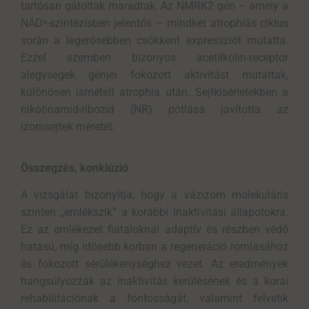
tartósan gátoltak maradtak. Az NMRK2 gén – amely a
NAD
⁺
-szintézisben jelentős – mindkét atrophiás ciklus
során a legerősebben csökkent expressziót mutatta.
Ezzel szemben bizonyos acetilkolin-receptor
alegységek génjei fokozott aktivitást mutattak,
különösen ismételt atrophia után. Sejtkísérletekben a
nikotinamid-ribozid (NR) pótlása javította az
izomsejtek méretét.
Összegzés, konklúzió
A vizsgálat bizonyítja, hogy a vázizom molekuláris
szinten „
emlékszik
” a korábbi inaktivitási állapotokra.
Ez az emlékezet fiataloknál adaptív és részben védő
hatású, míg idősebb korban a regeneráció romlásához
és fokozott sérülékenységhez vezet. Az eredmények
hangsúlyozzák az inaktivitás kerülésének és a korai
rehabilitációnak a fontosságát, valamint felvetik