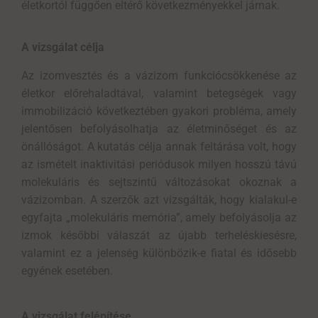
életkor
tól
függően eltérő következményekkel járnak.
A vizsgálat célja
Az izomvesztés és a vázizom funkciócsökkenése az
életkor előrehaladtával, valamint betegségek vagy
immobilizáció következtében gyakori probléma, amely
jelentősen befolyásolhatja az életminőséget és az
önállóságot. A kutatás célja annak feltárása volt, hogy
az ismételt inaktivitási periódusok milyen hosszú távú
molekuláris és sejtszintű változásokat okoznak a
vázizomban. A szerzők azt vizsgálták, hogy kialakul-e
egyfajta „molekuláris memória”, amely befolyásolja az
izmok későbbi válaszát az újabb terheléskiesésre,
valamint ez a jelenség különbözik-e fiatal és idősebb
egyének esetében.
A vizsgálat felépítése