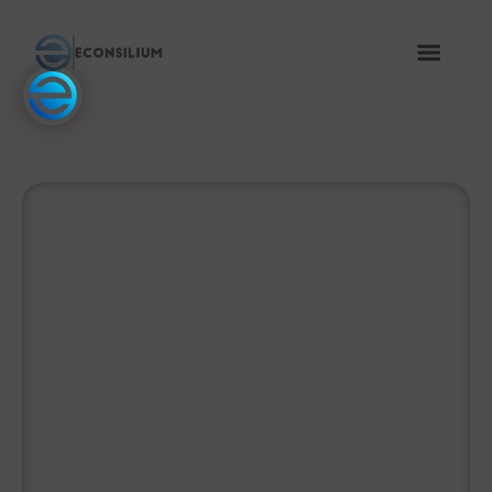
Az izom „molekuláris
memóriája” – milyen
hatása van az
inaktivitásnak?
April 7, 2026