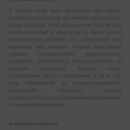
A kutatás során fiatal felnőtteknél alsó végtagi
immobilizációval idéztek elő ismételt izomhasználat-
kiesési ciklusokat. Ezzel párhuzamosan fiatal és idős
patkánymodelleket is alkalmaztak az életkor szerinti
összehasonlítás érdekében. Az izomszövetből több
időpontban vett mintákon komplex vizsgálatokat
végeztek: transzkriptomikai (génexpressziós),
epigenetikai (DNS-metiláció), immunhisztokémiai és
biokémiai elemzéseket. Emellett humán
izomőssejteken (MuSC) is kísérleteztek. A cél az volt,
hogy feltérképezzék az energia-anyagcseréhez,
mitokondriális működéshez, valamint
sejtkárosodáshoz kapcsolódó molekuláris útvonalakat,
és azok időbeli változásait.
A vizsgálat eredményei