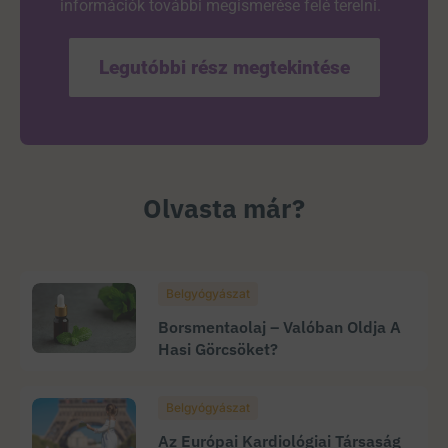
információk további megismerése felé terelni.
Legutóbbi rész megtekintése
Olvasta már?
Belgyógyászat
Borsmentaolaj – Valóban Oldja A
Hasi Görcsöket?
Belgyógyászat
Az Európai Kardiológiai Társaság