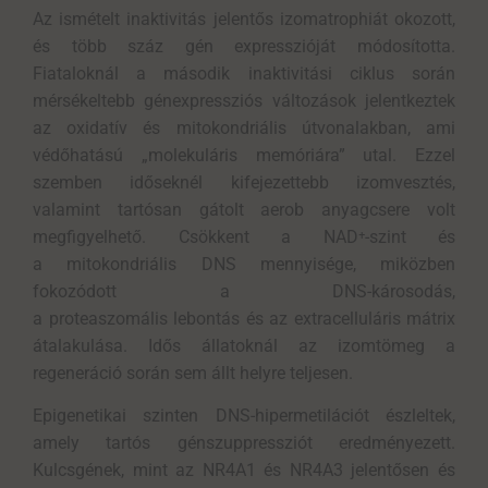
Az ismételt inaktivitás jelentős izomatrophiát okozott,
és több száz gén expresszióját módosította.
Fiataloknál a második inaktivitási ciklus során
mérsékeltebb génexpressziós változások jelentkeztek
az oxidatív és mitokondriális útvonalakban, ami
védőhatású „molekuláris memóriára” utal. Ezzel
szemben időseknél kifejezettebb izomvesztés,
valamint tartósan gátolt aerob anyagcsere volt
megfigyelhető. Csökkent a NAD
⁺
-szint és
a mitokondriális DNS mennyisége, miközben
fokozódott a DNS-károsodás,
a proteaszomális lebontás és az extracelluláris mátrix
átalakulása. Idős állatoknál az izomtömeg a
regeneráció során sem állt helyre teljesen.
Epigenetikai szinten DNS-hipermetilációt észleltek,
amely tartós génszuppressziót eredményezett.
Kulcsgének, mint az NR4A1 és NR4A3 jelentősen és