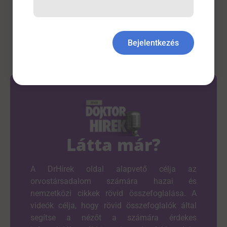
Életmód Tudomány
,
Genetika
Bejelentkezés
Látta már?
A DrHírek oldal alapvető célja az
orvostársadalom számára hazai és
nemzetközi cikkek rövid összefoglalása. A
videók célja, hogy rövid összefoglalók által
segítse a nézőt a számára érdekes