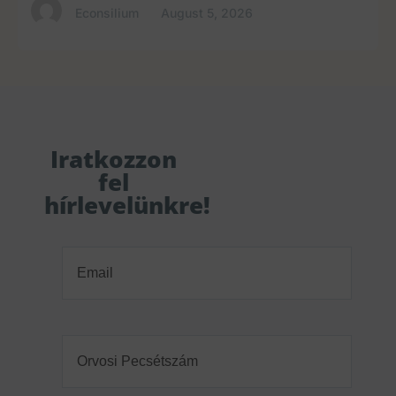
Econsilium
August 5, 2026
Iratkozzon
fel
hírlevelünkre!
Email
(Required)
Orvosi
Pecsétszám
(Required)