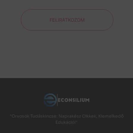
FELIRATKOZOM
"Orvosok Tudáskincse: Naprakész Cikkek, Kiemelkedő
Edukáció!"