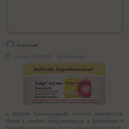
Econsilium
January 19, 2023
No Responses
A DrHírek huszonnegyedik adásával jelentkezünk.
Ebben a részben megismerhetjük a kapcsolatot a
bélrendszer egészsége és az edzésmotiváció között,