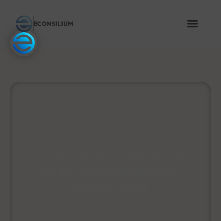
A bélrendszer egészsége
és az edzésmotiváció
kapcsolata
January 19, 2023