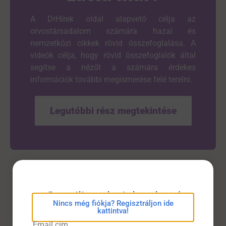
A DrHírek oldal alapvető célja az
orvostársadalom számára hazai és
nemzetközi cikkek rövid összefoglalása. A
videók célja, hogy rövid összefoglalók által
segítse a nézőt a számára érdekes
információk további megismerése felé terelni.
Legutóbbi rész megtekintése
Olvasta már?
eConsilium bejelentkezés
Nincs még fiókja? Regisztráljon ide
kattintva!
Email cím
Címlap