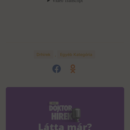
Drhírek
,
Egyéb Kategória
Látta már?