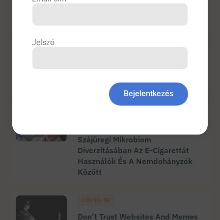
Actinomycosis Okozta Meckel-
Diverticulitis
Jelszó
Belgyógyászat
Gyulladásos Bélbetegségek És
Prosztatarák
Bejelentkezés
Füstmentes
Nincs Szignifikáns Különbség A
Szájüregi Mikrobiom
Diverzitásában Az E-Cigarettát
Használók És A Nemdohányzók
Között
COVID-19
Don’t Trust Websites And Memes