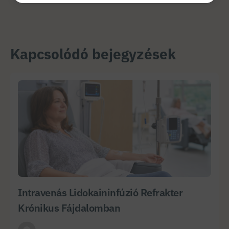
Kapcsolódó bejegyzések
Intravenás Lidokaininfúzió Refrakter
Krónikus Fájdalomban