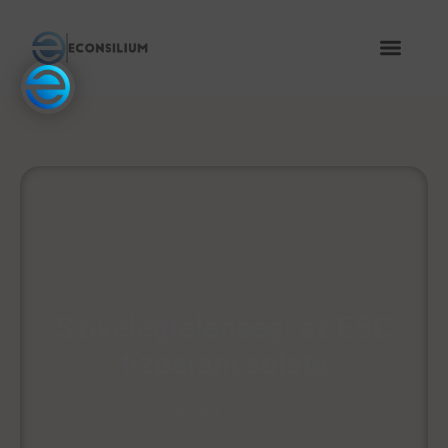
Szívelégtelenség: az ESC
tízparancsolata
January 27, 2022