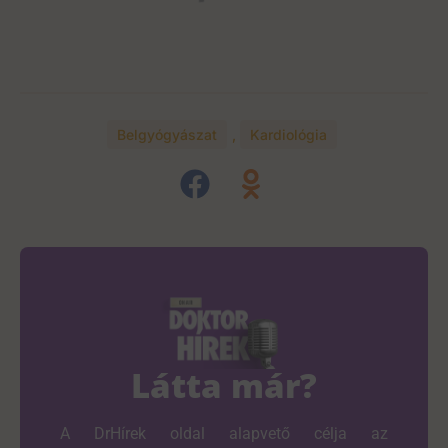
Belgyógyászat
,
Kardiológia
Látta már?
A DrHírek oldal alapvető célja az