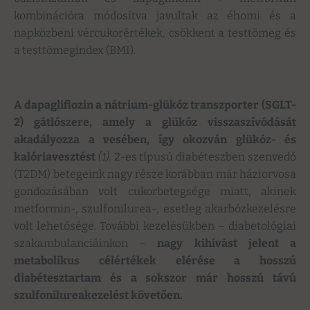
kombinációra módosítva javultak az éhomi és a
napközbeni vércukorértékek, csökkent a testtömeg és
a testtömegindex (BMI).
A dapagliflozin a nátrium-glükóz transzporter (SGLT-
2) gátlószere, amely a glükóz visszaszívódását
akadályozza a vesében, így okozván glükóz- és
kalóriavesztést
(1).
2-es típusú diabéteszben szenvedő
(T2DM) betegeink nagy része korábban már háziorvosa
gondozásában volt cukorbetegsége miatt, akinek
metformin-, szulfonilurea-, esetleg akarbózkezelésre
volt lehetősége. További kezelésükben – diabetológiai
szakambulanciáinkon –
nagy kihívást jelent a
metabolikus célértékek elérése a hosszú
diabétesztartam és a sokszor már hosszú távú
szulfonilureakezelést követően.