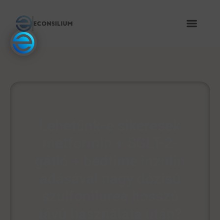
Lehetünk-e sikeresek
metformin + SGLT-2-
gátló + bedtime inzulin
adásával nagy dózisú
szulfonilurea hosszú
távú használata után?