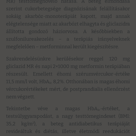
MR) testtömegnövelő hatása. A beteg elmondása
szerint cukorbetegsége diagnózisának felállításakor
sokáig akarbóz-monoterápiát kapott, majd annak
elégtelensége miatt az akarbózt elhagyta és gliclazidra
állította gondozó háziorvosa. A későbbiekben a
szulfonilureakezelés – a terápiás irányelveknek
megfelelően – metforminnal került kiegészítésre.
Szakrendelésünkre kerülésekor reggel 120 mg
gliclazid MR és napi 2×1000 mg metformin terápiában
részesült. Emellett éhomi szérumvércukor-értéke
11,5 mm/l volt, HbA
8,2%. Otthonában is magas éhomi
1c
vércukorértékeket mért, de postprandialis ellenőrzést
nem végzett.
Tekintetbe véve a magas HbA
-értéket, a
1c
testsúlygyarapodást, a nagy testtömegindexet (BMI:
35,2 kg/m
), a beteg antidiabetikus terápiáját
2
revideáltuk és diétás, illetve életmódi reedukációt