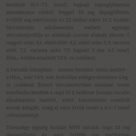
kerültek (6,5–7,5 mm/l), hajnali hypoglykaemia
jelentkezése nélkül. Reggel 10 mg dapagliflozin,
2×1000 mg metformin és 22 órakor adott 10 E humán
bázisinzulin alkalmazása mellett egynapi
vércukorprofilja az alábbiak szerint alakult: éhomi: 7,
reggeli után: 9,1, ebéd előtt: 8,2, ebéd után: 5,9, vacsora
előtt: 7,2, vacsora után: 7,9, hajnali 3 óra: 6,5 mm/l.
HbA
-értéke emellett 7,8%-ra csökkent.
1c
A hatodik hónapban – azonos kezelési séma mellett –
a HbA
már 7,6% volt, testsúlya eddigre összesen 6 kg-
1c
ot csökkent. Éhomi vércukorértékei azonban ismét
emelkedni kezdtek a napi 10 E bedtime humán inzulin
alkalmazása mellett, ezért fokozatosan emeltük
annak adagját, amíg el nem értük ismét a 6,5–7 mm/l
céltartományt.
Tizennégy egység humán NPH inzulin, napi 10 mg
dapagliflozin és napi 2×1000 mg metformin