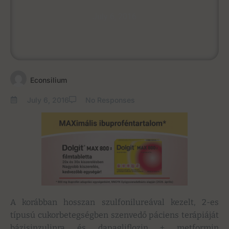
July 6, 2016
Econsilium
July 6, 2016
No Responses
A korábban hosszan szulfonilureával kezelt, 2-es
típusú cukorbetegségben szenvedő páciens terápiáját
bázisinzulinra és dapagliflozin + metformin