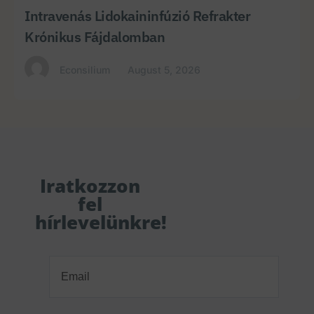
Intravenás Lidokaininfúzió Refrakter
Krónikus Fájdalomban
Econsilium
August 5, 2026
Iratkozzon
fel
hírlevelünkre!
Email
(Required)