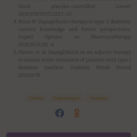
blind, placebo-controlled.
Lancet
2010;375(9733):2223–33.
Rizzo M.
Dapagliflozin therapy in type-2 diabetes:
current knowledge and future perspectives,
Expert Opinion on Pharmacotherapy
2015;16(3):281–4.
Tamez, et al.
Dapagliflozin as an adjunct therapy
to insulin in the treatment of patients with type 1
diabetes mellitus.
Diabetes Metab Disord
2015;14:78.
Címlap
,
Diabetológia
,
Tartalom