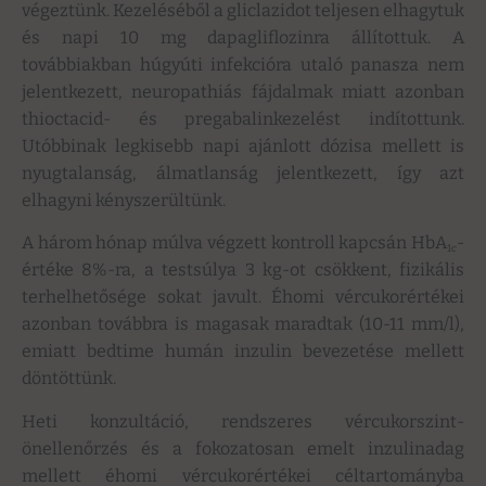
végeztünk. Kezeléséből a gliclazidot teljesen elhagytuk
és napi 10 mg dapagliflozinra állítottuk. A
továbbiakban húgyúti infekcióra utaló panasza nem
jelentkezett, neuropathiás fájdalmak miatt azonban
thioctacid- és pregabalinkezelést indítottunk.
Utóbbinak legkisebb napi ajánlott dózisa mellett is
nyugtalanság, álmatlanság jelentkezett, így azt
elhagyni kényszerültünk.
A három hónap múlva végzett kontroll kapcsán HbA
-
1c
értéke 8%-ra, a testsúlya 3 kg-ot csökkent, fizikális
terhelhetősége sokat javult. Éhomi vércukorértékei
azonban továbbra is magasak maradtak (10-11 mm/l),
emiatt bedtime humán inzulin bevezetése mellett
döntöttünk.
Heti konzultáció, rendszeres vércukorszint-
önellenőrzés és a fokozatosan emelt inzulinadag
mellett éhomi vércukorértékei céltartományba