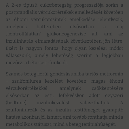
A 2-es típusú cukorbetegség progressziója során a
postprandialis vércukorértékek emelkedését követően
az éhomi vércukorszintek emelkedése jelentkezik,
amelynek hátterében elsősorban a máj
„kontrollálatlan” glükoneogenezise áll, ami az
inzulinhatás elmaradásának következtében jön létre.
Ezért is nagyon fontos, hogy olyan kezelési módot
válasszunk, amely lehetőség szerint a legjobban
megőrzi a béta-sejt-funkciót.
Számos beteg kerül gondozásunkba tartós metformin
+ szulfonilurea kezelést követően, magas éhomi
vércukorértékekkel, amelynek csökkentésére
elsősorban az esti, lefekvéskor adott egyszeri
(bedtime) inzulinkezelést választhatjuk. A
szulfonilureák és az inzulin testtömeget gyarapító
hatása azonban jól ismert, ami tovább ronthatja mind a
metabolikus státuszt, mind a beteg terápiahűségét.