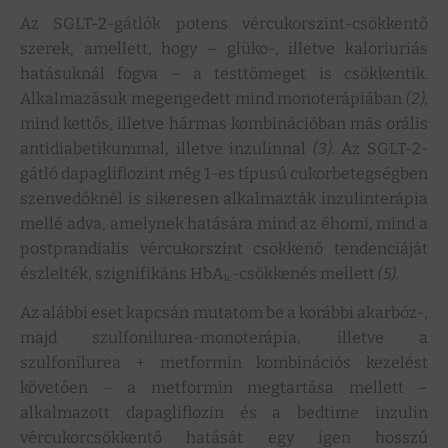
Az SGLT-2-gátlók potens vércukorszint-csökkentő
szerek, amellett, hogy – glüko-, illetve kaloriuriás
hatásuknál fogva – a testtömeget is csökkentik.
Alkalmazásuk megengedett mind monoterápiában
(2),
mind kettős, illetve hármas kombinációban más orális
antidiabetikummal, illetve inzulinnal
(3).
Az SGLT-2-
gátló dapagliflozint még 1-es típusú cukorbetegségben
szenvedőknél is sikeresen alkalmazták inzulinterápia
mellé adva, amelynek hatására mind az éhomi, mind a
postprandialis vércukorszint csökkenő tendenciáját
észlelték, szignifikáns HbA
-csökkenés mellett
(5).
1c
Az alábbi eset kapcsán mutatom be a korábbi akarbóz-,
majd szulfonilurea-monoterápia, illetve a
szulfonilurea + metformin kombinációs kezelést
követően – a metformin megtartása mellett –
alkalmazott dapagliflozin és a bedtime inzulin
vércukorcsökkentő hatását egy igen hosszú