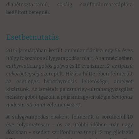
diabétesztartamú, sokáig szulfonilureaterápiára
beállított betegnél.
Esetbemutatás
2015 januárjában került ambulanciánkra egy 56 éves
hölgy fokozatos súlygyarapodás miatt. Anamnézisében
euthyreoticus göbös golyva
és 16 éve ismert
2-es típusú
cukorbetegség
szerepelt. Hízása hátterében felmerült
az esetleges hypothyreosis lehetősége, amelyet
kizártunk. Az ismételt pajzsmirigy-ultrahangvizsgálat
néhány göböt igazolt, a pajzsmirigy-citológia
benignus
nodosus strúmát
véleményezett.
A súlygyarapodás okaként felmerült a körülbelül 10
éve folyamatosan
–
és az utóbbi időben már nagy
dózisban
–
szedett szulfonilurea (napi 12 mg gliclazid