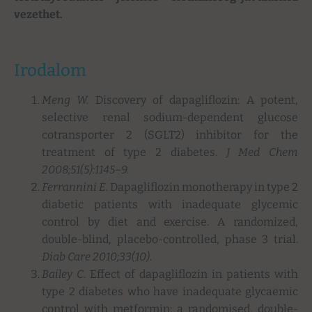
vezethet.
Irodalom
Meng W.
Discovery of dapagliflozin: A potent,
selective renal sodium-dependent glucose
cotransporter 2 (SGLT2) inhibitor for the
treatment of type 2 diabetes.
J Med Chem
2008;51(5):1145–9.
Ferrannini E.
Dapagliflozin monotherapy in type 2
diabetic patients with inadequate glycemic
control by diet and exercise. A randomized,
double-blind, placebo-controlled, phase 3 trial.
Diab Care 2010;33(10).
Bailey C.
Effect of dapagliflozin in patients with
type 2 diabetes who have inadequate glycaemic
control with metformin: a randomised, double-