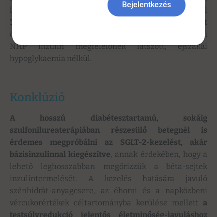
1c
Bejelentkezés
hogy közben a testsúly 9 kg-ot, a BMI 35,2 kg/m
-ről
2
31,3 kg/m
-re csökkent. Az éhomi vércukorszint
2
célértékének elérésében a fokozatosan emelt adagú
NHP inzulin megfelelőnek látszott, éjszakai
hypoglykaemia nélkül.
Konklúzió
A hosszú diabétesztartamú, sokáig
szulfonilureaterápiában részesülő betegnél is
érdemes megpróbálni az SGLT-2-kezelést, akár
bázisinzulinnal kiegészítve
, annak érdekében, hogy a
lehető leghosszabban megőrizzük a béta-sejtek
inzulintermelését. A kezelés hatására javuló
szénhidrát-anyagcsere, az éhomi és a napközbeni
vércukorértékek céltartományba kerülése mellett
a
testsúlyredukció jelentős életminőség-javuláshoz