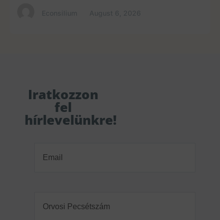
Econsilium
August 6, 2026
Iratkozzon
fel
hírlevelünkre!
Email
(Required)
Orvosi
Pecsétszám
(Required)