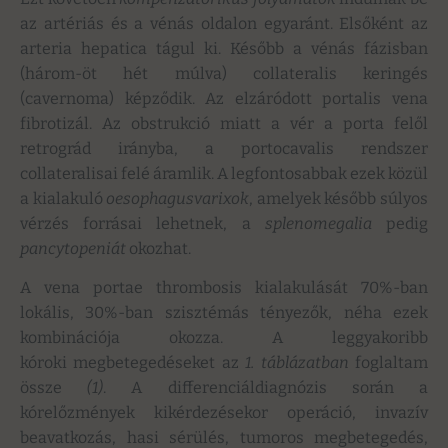
az artériás és a vénás oldalon egyaránt. Elsőként az
arteria hepatica tágul ki. Később a vénás fázisban
(három-öt hét múlva) collateralis keringés
(cavernoma) képződik. Az elzáródott portalis vena
fibrotizál. Az obstrukció miatt a vér a porta felől
retrográd irányba, a portocavalis rendszer
collateralisai felé áramlik. A legfontosabbak ezek közül
a kialakuló
oesophagusvarixok
, amelyek később súlyos
vérzés forrásai lehetnek, a
splenomegalia
pedig
pancytopeniát
okozhat.
A vena portae thrombosis kialakulását 70%-ban
lokális, 30%-ban szisztémás tényezők, néha ezek
kombinációja okozza. A leggyakoribb
kóroki megbetegedéseket az
1. táblázatban
foglaltam
össze
(1)
. A differenciáldiagnózis során a
kórelőzmények kikérdezésekor operáció, invazív
beavatkozás, hasi sérülés, tumoros megbetegedés,