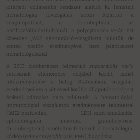
kiterjedt collateralis rendszer alakult ki. Ismételt
hematológiai kivizsgálás során kizártuk a
coagulopathiát, a thombophiliát, az
antifoszfolipidszindrómát, a polycytaemia verát. Ezt
követően JAK2 génmutáció-vizsgálatra küldtük, de
ennek pozitív eredményével nem jelentkezett
hematológusánál.
A 2013 októberében felmerülő
subcardialis varix
satusának ellenőrzése céljából került ismét
intézményünkbe a beteg. Statusában, vizsgálati
eredményeiben a két évvel korábbi állapotához képest
érdemi változást nem találtunk. A hematológiai,
immunológiai vizsgálatok eredményeire tekintettel
(JAK2-pozitivitás, LDH-szint-emelkedés,
splenomegalia, anaemia, granulocytosis,
thrombocytosis) ismételten felmerült a hematológiai
kórkép (
primer myelofibrosis,
PMF) diagnózisa.