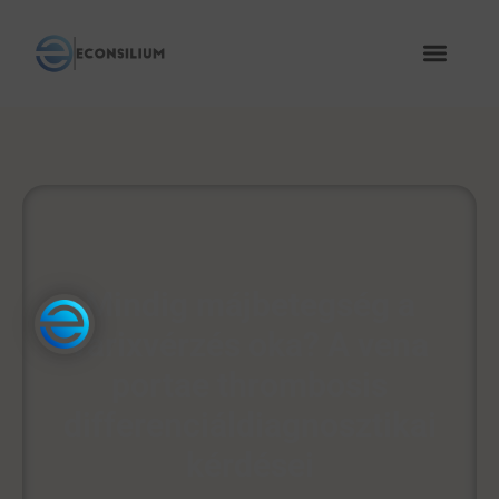
Mindig májbetegség a
varixvérzés oka? A vena
portae thrombosis
differenciáldiagnosztikai
kérdései