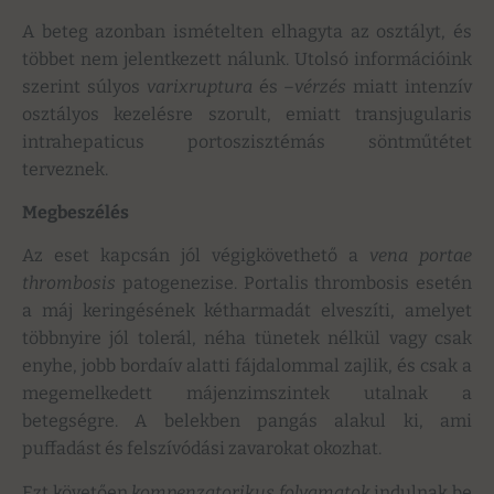
A beteg azonban ismételten elhagyta az osztályt, és
többet nem jelentkezett nálunk. Utolsó információink
szerint súlyos
varixruptura
és –
vérzés
miatt intenzív
osztályos kezelésre szorult, emiatt transjugularis
intrahepaticus portoszisztémás söntműtétet
terveznek.
Megbeszélés
Az eset kapcsán jól végigkövethető a
vena portae
thrombosis
patogenezise. Portalis thrombosis esetén
a máj keringésének kétharmadát elveszíti, amelyet
többnyire jól tolerál, néha tünetek nélkül vagy csak
enyhe, jobb bordaív alatti fájdalommal zajlik, és csak a
megemelkedett májenzimszintek utalnak a
betegségre. A belekben pangás alakul ki, ami
puffadást és felszívódási zavarokat okozhat.
Ezt követően
kompenzatorikus folyamatok
indulnak be