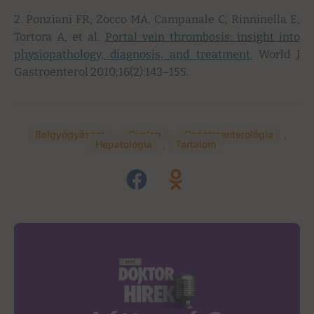
2. Ponziani FR, Zocco MA, Campanale C, Rinninella E,
Tortora A, et al.
Portal vein
thrombosis: insight into
physiopathology, diagnosis, and treatment.
World J
Gastroenterol 2010;16(2):143–155.
Belgyógyászat
,
Címlap
,
Gasztroenterológia
,
Hepatológia
,
Tartalom