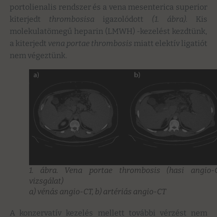
portolienalis rendszer és a vena mesenterica superior
kiterjedt
thrombosisa
igazolódott
(1. ábra).
Kis
molekulatömegű heparin (LMWH) -kezelést kezdtünk,
a kiterjedt
vena portae thrombosis
miatt elektív ligatiót
nem végeztünk.
1. ábra. Vena portae thrombosis (hasi angio-
vizsgálat)
a) vénás angio-CT, b) artériás angio-CT
A konzervatív kezelés mellett további vérzést nem