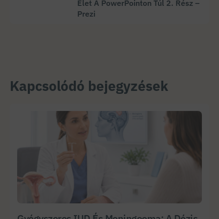
Élet A PowerPointon Túl 2. Rész –
Prezi
Kapcsolódó bejegyzések
Gyógyszeres IUD És Meningeoma: A Dózis