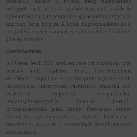
panaszok, máskor a hosszú ideig tünetmentes
betegnél csak a késői szövődményként kialakuló
splenomegalia, pancytopenia vagy oesophagusvarixok
kapcsán derül fény rá. A korai diagnózisalkotás és a
megfelelő kezelés bizonyos esetekben életmentő lehet
a beteg számára.
Esetismertetés
A 27 éves férfit 2011 szeptembere óta vizsgálták jobb
bordaív alatti fájdalom miatt. Laborleleteiben
emelkedett májenzim-, C-reaktív protein (CRP) -szint,
leukocytosis, microcytaer vashiányos anaemia volt
észlelhető. Képalkotó vizsgálatokkal
hepatosplenomegaliát, jelentős portalis
nyomásfokozódás jeleit látták. Fertőzéses eredet
kizárására cytomegalovirus-, Epstein–Barr-vírus-,
hepatitis A-, B-, C- és HIV-szerológia készült, negatív
eredménnyel.