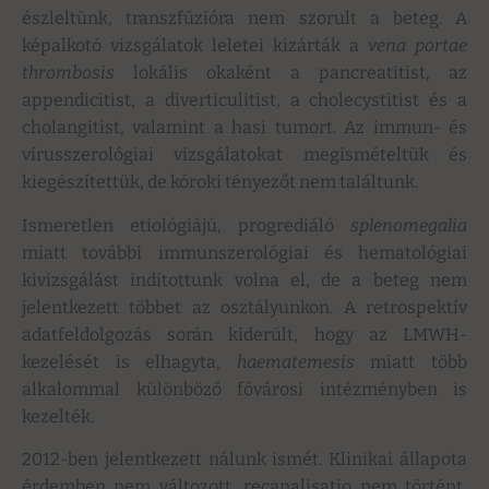
észleltünk, transzfúzióra nem szorult a beteg. A
képalkotó vizsgálatok leletei kizárták a
vena portae
thrombosis
lokális okaként a pancreatitist, az
appendicitist, a diverticulitist, a cholecystitist és a
cholangitist, valamint a hasi tumort. Az immun- és
vírusszerológiai vizsgálatokat megismételtük és
kiegészítettük, de kóroki tényezőt nem találtunk.
Ismeretlen etiológiájú, progrediáló
splenomegalia
miatt további immunszerológiai és hematológiai
kivizsgálást indítottunk volna el, de a beteg nem
jelentkezett többet az osztályunkon. A retrospektív
adatfeldolgozás során kiderült, hogy az LMWH-
kezelését is elhagyta,
haematemesis
miatt több
alkalommal különböző fővárosi intézményben is
kezelték.
2012-ben jelentkezett nálunk ismét. Klinikai állapota
érdemben nem változott, recanalisatio nem történt,