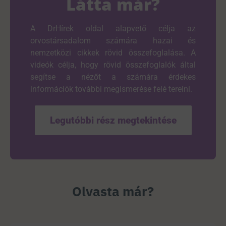
Látta már?
A DrHírek oldal alapvető célja az
orvostársadalom számára hazai és
nemzetközi cikkek rövid összefoglalása. A
videók célja, hogy rövid összefoglalók által
segítse a nézőt a számára érdekes
információk további megismerése felé terelni.
Legutóbbi rész megtekintése
Olvasta már?