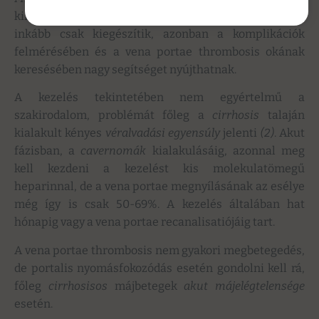
kimutatja. A laborvizsgálatok a diagnózis felállítását
inkább csak kiegészítik, azonban a komplikációk
felmérésében és a vena portae thrombosis okának
keresésében nagy segítséget nyújthatnak.
A kezelés tekintetében nem egyértelmű a
szakirodalom, problémát főleg a
cirrhosis
talaján
kialakult kényes
véralvadási egyensúly
jelenti
(2)
. Akut
fázisban, a
cavernomák
kialakulásáig, azonnal meg
kell kezdeni a kezelést kis molekulatömegű
heparinnal, de a vena portae megnyílásának az esélye
még így is csak 50-69%. A kezelés általában hat
hónapig vagy a vena portae recanalisatiójáig tart.
A vena portae thrombosis nem gyakori megbetegedés,
de portalis nyomásfokozódás esetén gondolni kell rá,
főleg
cirrhosisos
májbetegek
akut májelégtelensége
esetén.