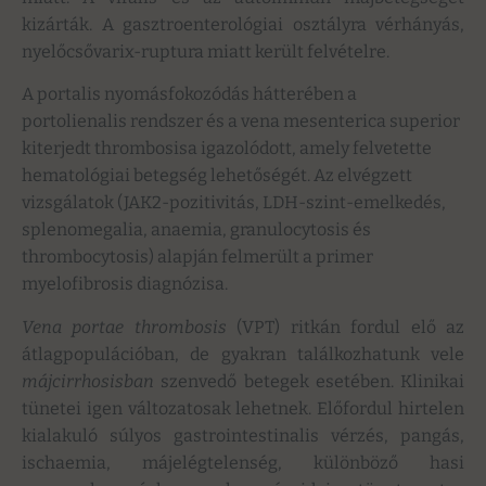
kizárták. A gasztroenterológiai osztályra vérhányás,
nyelőcsővarix-ruptura miatt került felvételre.
A portalis nyomásfokozódás hátterében a
portolienalis rendszer és a vena mesenterica superior
kiterjedt thrombosisa igazolódott, amely felvetette
hematológiai betegség lehetőségét. Az elvégzett
vizsgálatok (JAK2-pozitivitás, LDH-szint-emelkedés,
splenomegalia, anaemia, granulocytosis és
thrombocytosis) alapján felmerült a primer
myelofibrosis diagnózisa.
Vena portae thrombosis
(VPT) ritkán fordul elő az
átlagpopulációban, de gyakran találkozhatunk vele
májcirrhosisban
szenvedő betegek esetében. Klinikai
tünetei igen változatosak lehetnek. Előfordul hirtelen
kialakuló súlyos gastrointestinalis vérzés, pangás,
ischaemia, májelégtelenség, különböző hasi