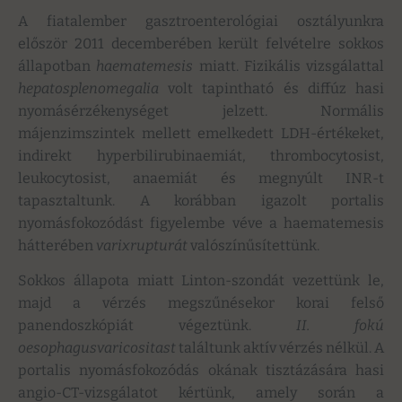
A fiatalember gasztroenterológiai osztályunkra
először 2011 decemberében került felvételre sokkos
állapotban
haematemesis
miatt. Fizikális vizsgálattal
hepatosplenomegalia
volt tapintható és diffúz hasi
nyomásérzékenységet jelzett. Normális
májenzimszintek mellett emelkedett LDH-értékeket,
indirekt hyperbilirubinaemiát, thrombocytosist,
leukocytosist, anaemiát és megnyúlt INR-t
tapasztaltunk. A korábban igazolt portalis
nyomásfokozódást figyelembe véve a haematemesis
hátterében
varixrupturát
valószínűsítettünk.
Sokkos állapota miatt Linton-szondát vezettünk le,
majd a vérzés megszűnésekor korai felső
panendoszkópiát végeztünk.
II. fokú
oesophagusvaricositast
találtunk aktív vérzés nélkül. A
portalis nyomásfokozódás okának tisztázására hasi
angio-CT-vizsgálatot kértünk, amely során a