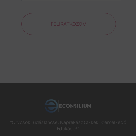
FELIRATKOZOM
"Orvosok Tudáskincse: Naprakész Cikkek, Kiemelkedő
Edukáció!"