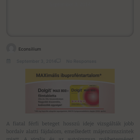
September 3, 2014
Econsilium
September 3, 2014
No Responses
A fiatal férfi beteget hosszú ideje vizsgálták jobb
bordaív alatti fájdalom, emelkedett májenzimszintek
miatt. A viralis és az autoimmun májbetegséget