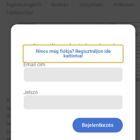
fogamzásgátló kezelés irányában érdemes
tájékozódni.
eConsilium bejelentkezés
Nincs még fiókja? Regisztráljon ide
kattintva!
Email cím
1. táblázat. A vena portae thrombosis kialakulásá
leggyakoribb okai
Jelszó
A képalkotó vizsgálatok közül a
kombinált áttekintő
hasi
és
Doppler-
ultrahangvizsgálat
nemcsak a
diagnózis felállítását segíti, hanem a lokális kísérő
betegségek (tumor, gyulladás, cirrhosis) kizárásában is
Bejelentkezés
fontos szerepet játszik.
Kontrasztanyagos CT- vagy
MR-vizsgálat
a betegséget korai fázisban jobban