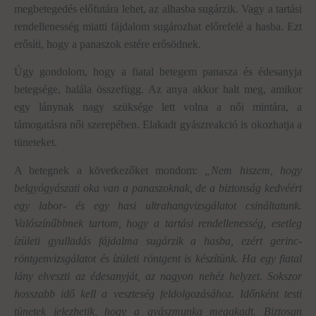
megbetegedés előfutára lehet, az alhasba sugárzik. Vagy a tartási
rendellenesség miatti fájdalom sugározhat előrefelé a hasba. Ezt
erősíti, hogy a panaszok estére erősödnek.
Úgy gondolom, hogy a fiatal betegem panasza és édesanyja
betegsége, halála összefügg. Az anya akkor halt meg, amikor
egy lánynak nagy szüksége lett volna a női mintára, a
támogatásra női szerepében. Elakadt gyászreakció is okozhatja a
tüneteket.
A betegnek a következőket mondom:
„Nem hiszem, hogy
belgyógyászati oka van a panaszoknak, de a biztonság kedvéért
egy labor- és egy hasi ultrahangvizsgálatot csináltatunk.
Valószínűbbnek tartom, hogy a tartási rendellenesség, esetleg
ízületi gyulladás fájdalma sugárzik a hasba, ezért gerinc-
röntgenvizsgálatot és ízületi röntgent is készítünk. Ha egy fiatal
lány elveszti az édesanyját, az nagyon nehéz helyzet. Sokszor
hosszabb idő kell a veszteség feldolgozásához. Időnként testi
tünetek jelezhetik, hogy a gyászmunka megakadt. Biztosan