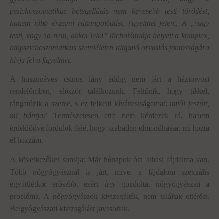
pszichoszomatikus betegellátás nem kevesebb testi törődést,
hanem több érzelmi ráhangolódást, figyelmet jelent. A „vagy
testi, vagy ha nem, akkor lelki” dichotómiája helyett a komplex,
biopszichoszomatikus szemléleten alapuló orvoslás fontosságára
hívja fel a figyelmet.
A huszonéves csinos lány eddig nem járt a háziorvosi
rendelőmben, először találkozunk. Feltűnik, hogy tikkel,
rángatózik a szeme, s ez felkelti kíváncsiságomat:
mitől feszült,
mi bántja?
Természetesen erre nem kérdezek rá, hanem
érdeklődve fordulok felé, hogy szabadon elmondhassa, mi hozta
el hozzám.
A következőket sorolja: Már hónapok óta alhasi fájdalma van.
Több nőgyógyásznál is járt, mivel a fájdalom szexuális
együttlétkor erősebb, ezért úgy gondolta, nőgyógyászati a
probléma. A nőgyógyászok kivizsgálták, nem találtak eltérést.
Belgyógyászati kivizsgálást javasoltak.