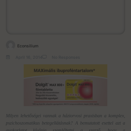
Econsilium
April 16, 2014
No Responses
Milyen lehetőségei vannak a háziorvosi praxisban a komplex,
pszichoszomatikus betegellátásnak? A bemutatott esettel azt a
gyakorlatot kívánja szemléltetni a szerző, hogy a