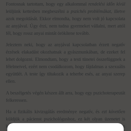
Fontosnak tartottam, hogy egy alkalommal
rendelési időn kívül
leüljünk kettesben megbeszélni a
pszichés problémákat
, illetve
azok megoldását. Ekkor elmondta, hogy nem volt jó kapcsolata
az anyjával. Úgy érzi, nem tudna gyermeket vállalni, mert attól
fél, hogy rossz anyai mintát örökítene tovább.
Jeleztem neki, hogy az anyjával kapcsolatban érzett negatív
érzések elakadást okozhatnak a gyászmunkában, de ezeket fel
lehet dolgozni. Elmondtam, hogy a testi tünetei összefüggnek a
félelmeivel, ezért nem csodálkozom, hogy fájdalmas a szexuális
együttlét. A teste így tiltakozik a teherbe esés, az anyai szerep
ellen.
A beszélgetés végén készen állt arra, hogy egy pszichoterapeutát
felkeressen.
Ha a fizikális kivizsgálás eredménye negatív, és
ezt követően
küldjük a pácienst pszichológushoz, ez két olyan üzenetet is
közvetít, ami káros hatású. Az orvosi kivizsgálás ilyen