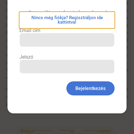
algoritmusa önmagában is hamis üzenetet hordoz, miszerint az a
fontos, hogy minden testi betegséget diagnosztizáljunk vagy
eConsilium bejelentkezés
Nincs még fiókja? Regisztráljon ide
kizárjunk, az érzelmi problémák
másodrangúak
. A másik káros
kattintva!
hatású üzenet pedig az, hogy a beteg az orvos számára addig
Email cím
fontos, amíg a testi panaszait, tüneteit vizsgálja, és semmilyen
módon nem keresi az
összefüggést a beteg érzelmei és a testi
tünetei között
. Ezzel ugyanazt tesszük, amit a beteg:
lehasítjuk az
érzéseket, és nem tudatosítjuk
. Így viszont a beteg nem érti, hogy
Jelszó
miért kellene pszichológushoz mennie, hiszen neki a hasa fáj.
Tehát devalválom az érzelmi, kapcsolati problémákat, és
erősítem a betegben a testi és érzelmi tünetek szétválasztását.
Bejelentkezés
Happy end: A beteg banális vírusfertőzés miatt keresett fel
néhány hónappal később. Alig ismertem rá! Derűs volt, vonásai
kisimultak. Tornázik, pszichoterápiába jár.
Belgyógyászat
,
Címlap
,
Háziorvostan
,