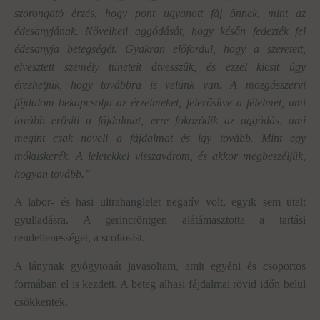
szorongató érzés, hogy pont ugyanott fáj önnek, mint az
édesanyjának. Növelheti aggódását, hogy későn fedezték fel
édesanyja betegségét. Gyakran előfordul, hogy a szeretett,
elvesztett személy tüneteit átvesszük, és ezzel kicsit úgy
érezhetjük, hogy továbbra is velünk van. A mozgásszervi
fájdalom bekapcsolja az érzelmeket, felerősítve a félelmet, ami
tovább erősíti a fájdalmat, erre fokozódik az aggódás, ami
megint csak növeli a fájdalmat és így tovább. Mint egy
mókuskerék. A leletekkel visszavárom, és akkor megbeszéljük,
hogyan tovább.”
A labor- és hasi ultrahanglelet negatív volt, egyik sem utalt
gyulladásra. A gerincröntgen alátámasztotta a tartási
rendellenességet, a scoliosist.
A lánynak gyógytonát javasoltam, amit egyéni és csoportos
formában el is kezdett. A beteg alhasi fájdalmai rövid időn belül
csökkentek.