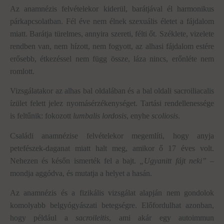
Az anamnézis felvételekor kiderül, barátjával él harmonikus
párkapcsolatban. Fél éve nem élnek szexuális életet a fájdalom
miatt. Barátja türelmes, annyira szereti, félti őt. Széklete, vizelete
rendben van, nem hízott, nem fogyott, az alhasi fájdalom estére
erősebb, étkezéssel nem függ össze, láza nincs, erőnléte nem
romlott.
Vizsgálatakor az alhas bal oldalában és a bal oldali sacroiliacalis
ízület felett jelez nyomásérzékenységet. Tartási rendellenessége
is feltűnik: fokozott
lumbalis lordosis
, enyhe
scoliosis
.
Családi anamnézise felvételekor megemlíti, hogy anyja
petefészek-daganat miatt halt meg, amikor ő 17 éves volt.
Nehezen és későn ismerték fel a bajt.
„Ugyanitt fájt neki”
–
mondja aggódva, és mutatja a helyet a hasán.
Az anamnézis és a fizikális vizsgálat alapján nem gondolok
komolyabb belgyógyászati betegségre. Előfordulhat azonban,
hogy például a
sacroileitis
, ami akár egy autoimmun