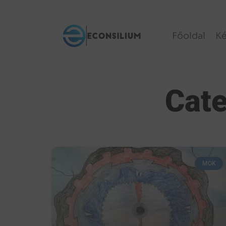
Főoldal
K
Cate
MOK