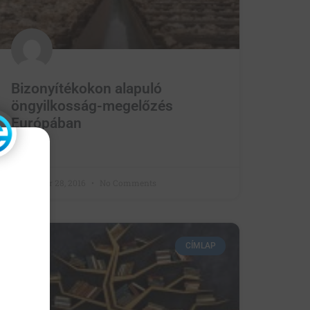
Bizonyítékokon alapuló
öngyilkosság-megelőzés
Európában
September 28, 2016
No Comments
CÍMLAP