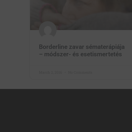
Borderline zavar sématerápiája
– módszer- és esetismertetés
March 2, 2016
No Comments