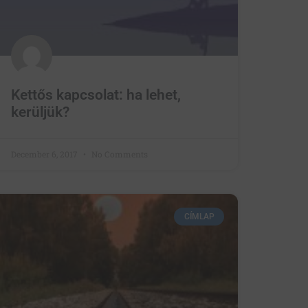
Kettős kapcsolat: ha lehet,
kerüljük?
December 6, 2017
No Comments
CÍMLAP