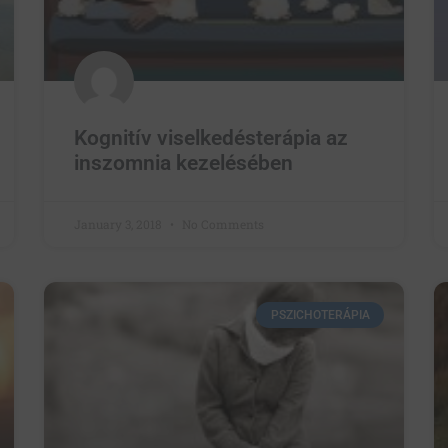
Kognitív viselkedésterápia az
inszomnia kezelésében
January 3, 2018
No Comments
PSZICHOTERÁPIA