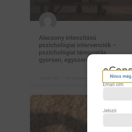
Alacsony intenzitású
pszichológiai intervenciók –
pszichológiai támogatás
gyorsan, egyszerűen
eCons
Nincs még f
July 19, 2017
No Comments
Email cím
CÍMLAP
Jelszó