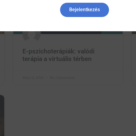
Bejelentkezés
E-pszichoterápiák: valódi
terápia a virtuális térben
May 11, 2016
No Comments