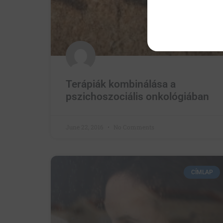
Terápiák kombinálása a
pszichoszociális onkológiában
June 22, 2016
No Comments
CÍMLAP