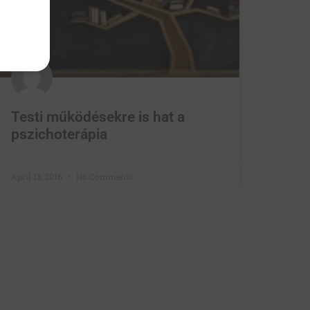
Testi működésekre is hat a
pszichoterápia
April 13, 2016
No Comments