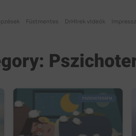
épzések
Füstmentes
DrHírek videók
Impress
gory: Pszichote
PSZICHOTERÁPIA