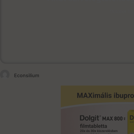
October 13
Econsilium