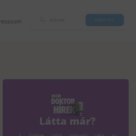
resszum
KERESÉS
Látta már?
A DrHírek oldal alapvető célja az