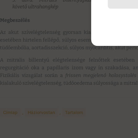
követő ultrahangkép
Megbeszélés
Az akut szívelégtelenség gyorsan kialakuló szívműködé
esetében hirtelen fellépő, súlyos esemény következménye.
tüdőembólia, aortadisszekció, súlyos myocarditis, akut peri
A mitralis billentyű elégtelensége felnőttek esetében 
regurgitáció oka a papillaris izom vagy ín szakadása, am
Fizikális vizsgálat során a
frissen megjelenő holosystolés
kialakuló szívelégtelenség, tüdőoedema súlyossága a mitral
Címlap
,
Háziorvostan
,
Tartalom