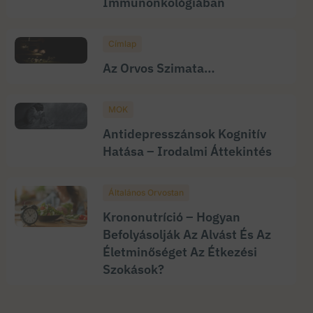
Immunonkológiában
Címlap
Az Orvos Szimata…
MOK
Antidepresszánsok Kognitív
Hatása – Irodalmi Áttekintés
Általános Orvostan
Krononutríció – Hogyan
Befolyásolják Az Alvást És Az
Életminőséget Az Étkezési
Szokások?