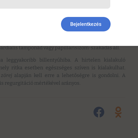
Bejelentkezés
si zavar, amely korábban egészségesnek ismert szív
 A háttérben leggyakrabban akut coronariaszindróma,
cardialis tamponád vagy papillarisizom-szakadás áll.
a leggyakoribb billentyűhiba. A hirtelen kialakuló
ely ritka esetben egészséges szíven is kialakulhat.
 zörej
alapján kell erre a lehetőségre is gondolni. A
is regurgitáció mértékével arányos.