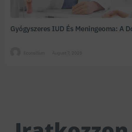
Gyógyszeres IUD És Meningeoma: A Dó
Econsilium
August 7, 2026
Iratkozzon 