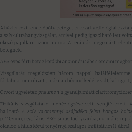
A háziorvosi rendelőből a beteget orvosa kardiológiai osztál
a szív-ultrahangvizsgálat, amivel pedig igazolható lett vol
okozó papillaris izomruptura. A terápiás megoldást jelent
betegnek.
A 63 éves férfi beteg korábbi anamnézisében érdemi megbe
Vizsgálatát megelőzően három nappal halálfélelemmel é
fájdalmat nem érzett, másnap hőemelkedése volt, köhögött, 
Orvosi ügyeleten
pneumonia
gyanúja miatt claritromycinter
Fizikális vizsgálatakor nehézlégzése volt, verejtékezett.
hallható.
A szív valamennyi szájadéka felett hangos holos
p: 110/min, reguláris. EKG: sinus tachycardia, normális repo
oldalon a hilus körül tenyérnyi szalagos infiltrátum (1. ábra).