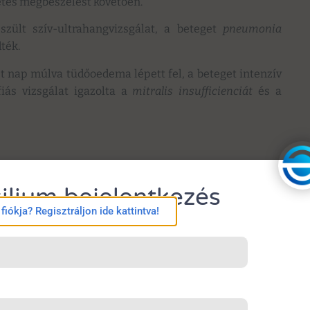
zetes megbeszélést követően.
szült szív-ultrahangvizsgálat, a beteget
pneumonia
dték.
t nap múlva tüdőoedema lépett fel, a beteget intenzív
fiás vizsgálat igazolta a
mitralis insufficienciát
és a
ilium bejelentkezés
iókja? Regisztráljon ide kattintva!
s mitralisbillentyű-plasztikát végeztek. (3. ábra).