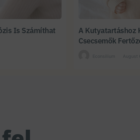
zis Is Számíthat
A Kutyatartáshoz 
Csecsemők Fertőz
Econsilium
August 
fel