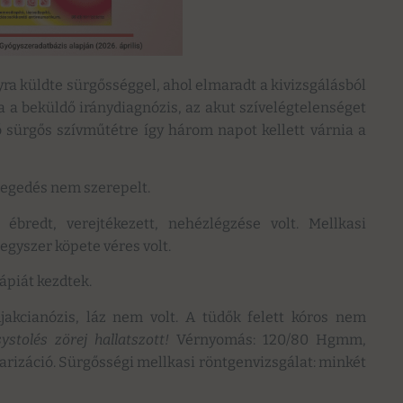
yra küldte sürgősséggel, ahol elmaradt a kivizsgálásból
na a beküldő iránydiagnózis, az akut szívelégtelenséget
ő sürgős szívműtétre így három napot kellett várnia a
tegedés nem szerepelt.
bredt, verejtékezett, nehézlégzése volt. Mellkasi
egyszer köpete véres volt.
ápiát kezdtek.
 Ajakcianózis, láz nem volt. A tüdők felett kóros nem
ystolés zörej hallatszott!
Vérnyomás: 120/80 Hgmm,
larizáció. Sürgősségi mellkasi röntgenvizsgálat: minkét