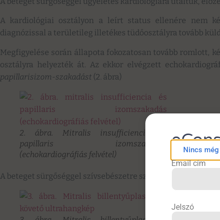
A beteget sürgőséggel ügyeletes kardiológiára utaltuk, elő
A kardiológiai osztályon a leírt status ellenére nem ké
diagnózissal a területileg illetékes tüdőosztályra tovább kül
Megfigyelése során állapota fokozatosan tovább romlott, ké
osztályra helyezték át. Az ekkor elvégzett echokardiográ
papillarisizom-szakadást
(2. ábra)
2. ábra. Mitralis insufficiencia és
eCons
papillaris izomszakadás
Nincs még f
(echokardiográfiás felvétel)
Email cím
A beteget sürgőséggel szívsebészetre szállították, ahol sikere
Jelszó
3. ábra. Mitralis billentyűplasztikát