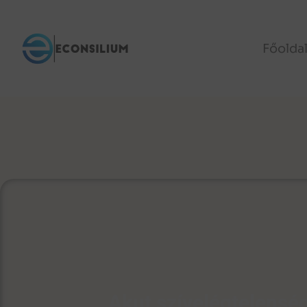
Főolda
Akut szívelégtelens