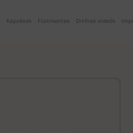
l
Képzések
Füstmentes
DrHírek videók
Imp
ég vagy pneumonia?