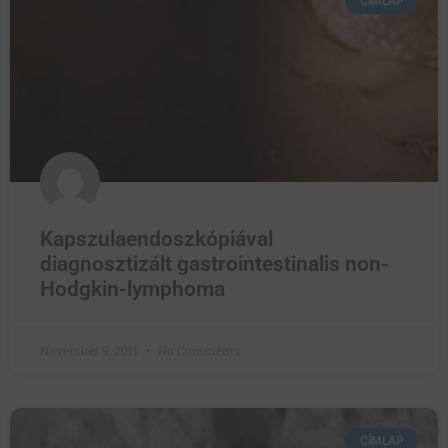
CÍMLAP
Kapszulaendoszkópiával
diagnosztizált gastrointestinalis non-
Hodgkin-lymphoma
November 9, 2011
No Comments
CÍMLAP