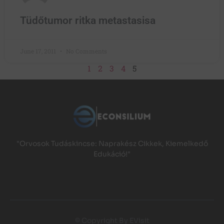
Tüdőtumor ritka metastasisa
June 17, 2011
No Comments
1
2
3
4
5
"Orvosok Tudáskincse: Naprakész Cikkek, Kiemelkedő
Edukáció!"
© Copyright By EVisit