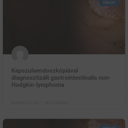
CÍMLAP
Kapszulaendoszkópiával
diagnosztizált gastrointestinalis non-
Hodgkin-lymphoma
November 9, 2011
No Comments