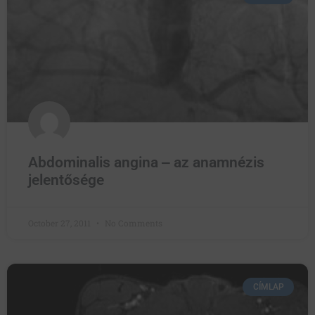
Abdominalis angina ‒ az anamnézis
jelentősége
October 27, 2011
No Comments
CÍMLAP