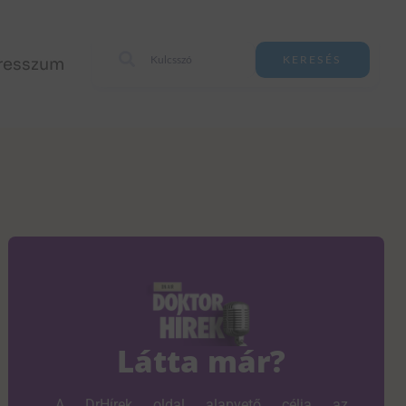
resszum
KERESÉS
Látta már?
A DrHírek oldal alapvető célja az