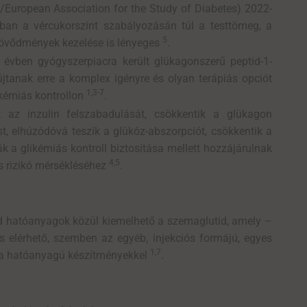
European Association for the Study of Diabetes) 2022-
ában a vércukorszint szabályozásán túl a testtömeg, a
5
szövődmények kezelése is lényeges
.
évben gyógyszerpiacra került glükagonszerű peptid-1-
jtanak erre a komplex igényre és olyan terápiás opciót
1,3-7
ikémiás kontrollon
.
az inzulin felszabadulását, csökkentik a glükagon
st, elhúzódóvá teszik a glükóz-abszorpciót, csökkentik a
 a glikémiás kontroll biztosítása mellett hozzájárulnak
4,5
s rizikó mérsékléséhez
.
tid hatóanyagok közül kiemelhető a szemaglutid, amely –
 elérhető, szemben az egyéb, injekciós formájú, egyes
1,7
sta hatóanyagú készítményekkel
.