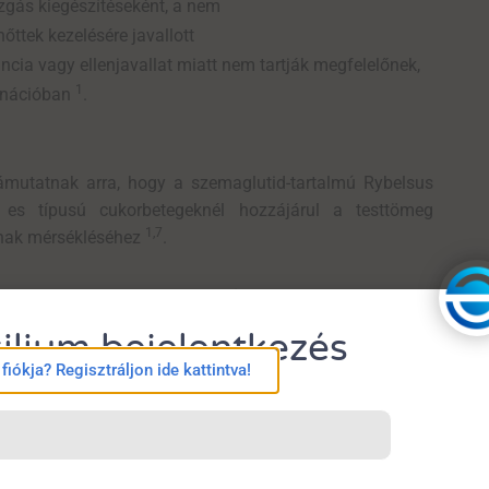
ozgás kiegészítéseként, a nem
őttek kezelésére javallott
cia vagy ellenjavallat miatt nem tartják megfelelőnek,
1
inációban
.
 rámutatnak arra, hogy a szemaglutid-tartalmú Rybelsus
- es típusú cukorbetegeknél hozzájárul a testtömeg
1,7
ának mérsékléséhez
.
b tabletta, alacsonyabb dózis, ugyanaz a Rybelsus
ilium bejelentkezés
 megújult.
iókja? Regisztráljon ide kattintva!
dményez, így a második generációs formuláció kisebb
1,2
s biztonságosságot, mint a korábbi hatáserősségek
.
lű Rybelsus ugyanolyan hatékony és biztonságos, mint az
1,2
t meg
!