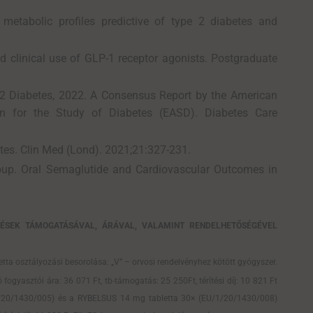
 metabolic profiles predictive of type 2 diabetes and
d clinical use of GLP-1 receptor agonists. Postgraduate
2 Diabetes, 2022. A Consensus Report by the American
n for the Study of Diabetes (EASD). Diabetes Care
etes. Clin Med (Lond). 2021;21:327-231.
oup. Oral Semaglutide and Cardiovascular Outcomes in
ÉSEK TÁMOGATÁSÁVAL, ÁRÁVAL, VALAMINT RENDELHETŐSÉGÉVEL
a osztályozási besorolása: „V” – orvosi rendelvényhez kötött gyógyszer.
yasztói ára: 36 071 Ft, tb-támogatás: 25 250Ft, térítési díj: 10 821 Ft
/1/20/1430/005) és a RYBELSUS 14 mg tabletta 30× (EU/1/20/1430/008)