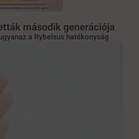
etták második generációja
, ugyanaz a Rybelsus hatékonyság