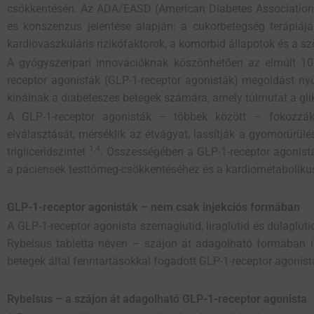
csökkentésén. Az ADA/EASD (American Diabetes Association/
es konszenzus jelentése alapján: a cukorbetegség terápiáj
kardiovaszkuláris rizikófaktorok, a komorbid állapotok és a 
A gyógyszeripari innovációknak köszönhetően az elmúlt 10 
receptor agonisták (GLP-1-receptor agonisták) megoldást nyú
kínálnak a diabéteszes betegek számára, amely túlmutat a gl
A GLP-1-receptor agonisták – többek között – fokozzák 
elválasztását, mérséklik az étvágyat, lassítják a gyomorürülé
1,4
trigliceridszintet
. Összességében a GLP-1-receptor agonisták
a páciensek testtömeg-csökkentéséhez és a kardiometaboliku
GLP-1-receptor agonisták – nem csak injekciós formában
A GLP-1-receptor agonista szemaglutid, liraglutid és dulaglu
Rybelsus tabletta néven – szájon át adagolható formában is
betegek által fenntartásokkal fogadott GLP-1-receptor agoni
Rybelsus – a szájon át adagolható GLP-1-receptor agonista