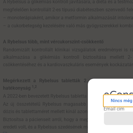
A Rybelsus a glikémiás kontroll javítására, a diéta és a testm
megfelelően kontrollált 2-es típusú diabéteszben szenvedő feln
– monoterápiaként, amikor a metformin alkalmazását intoleran
– a cukorbetegség kezelésére való más gyógyszerekkel komb
A Rybelsus több, mint vércukorszint-csökkentő
Randomizált kontrollált klinikai vizsgálatok eredményei is
alkalmazása a glikémiás kontroll biztosítása mellett 2
csökkentéséhez és a kardiovaszkuláris események kockázat
Megérkezett a Rybelsus tabletták 2. generációja: kiseb
1,2
hatékonyság
eCons
A 2022-ben bevezetett Rybelsus tabletta 2025 szeptemberében
Nincs még f
Az új összetételű Rybelsus magasabb biohasznosulást ere
Email cím
dózis és tablettaméret mellett kínál azonos hatékonyságot é
Biztosítsa a pácienseit arról, hogy a megváltozott összetéte
eredeti volt, és a Rybelsus szedésének módja sem változot