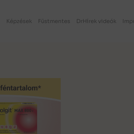
l
Képzések
Füstmentes
DrHírek videók
Imp