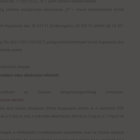
ési díj: 11 822 Ft Eü. 70 1. pont szerinti rendelés esetén.
tabletta osztályozási besorolása: „V” – orvosi rendelvényhez kötött
ogyasztói ára: 36 071 Ft, tb-támogatás: 25 250 Ft, térítési díj: 10 821
 30x (EU/1/20/1430/027) gyógyszerkészítmények bruttó fogyasztói ára:
endelés esetén.
szertörzs alapján.
atályos teljes alkalmazási előírását!
lálható az Európai Gyógyszerügynökség honlapján:
ation-section
z első lenyíló listájában (Other languages) érhető el. A letölthető PDF
és a 9 mg-os, míg a második alkalmazási előírás a 3 mg-os, a 7 mg-os és
yeges a feltételezett mellékhatások bejelentése, mert ez fontos eszköze