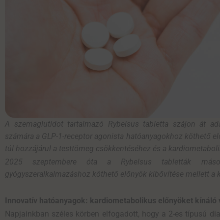
A szemaglutidot tartalmazó Rybelsus tabletta szájon át ad
számára a GLP-1-receptor agonista hatóanyagokhoz köthető e
túl hozzájárul a testtömeg csökkentéséhez és a kardiometabol
2025 szeptembere óta a Rybelsus tabletták másod
gyógyszeralkalmazáshoz köthető előnyök kibővítése mellett a 
Innovatív hatóanyagok: kardiometabolikus előnyöket kínáló
Napjainkban széles körben elfogadott, hogy a 2-es típusú dia