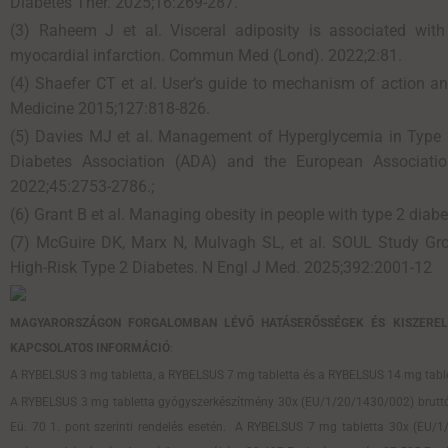
Diabetes Ther. 2025;16:269-287.
(3) Raheem J et al. Visceral adiposity is associated with
myocardial infarction. Commun Med (Lond). 2022;2:81.
(4) Shaefer CT et al. User’s guide to mechanism of action an
Medicine 2015;127:818-826.
(5) Davies MJ et al. Management of Hyperglycemia in Type 
Diabetes Association (ADA) and the European Associatio
2022;45:2753-2786.;
(6) Grant B et al. Managing obesity in people with type 2 diab
(7) McGuire DK, Marx N, Mulvagh SL, et al. SOUL Study Gr
High-Risk Type 2 Diabetes. N Engl J Med. 2025;392:2001-12
MAGYARORSZÁGON FORGALOMBAN LÉVŐ HATÁSERŐSSÉGEK ÉS KISZEREL
KAPCSOLATOS INFORMÁCIÓ
:
A RYBELSUS 3 mg tabletta, a RYBELSUS 7 mg tabletta és a RYBELSUS 14 mg tablett
A RYBELSUS 3 mg tabletta gyógyszerkészítmény 30x (EU/1/20/1430/002) bruttó fog
Eü. 70 1. pont szerinti rendelés esetén. A RYBELSUS 7 mg tabletta 30x (EU