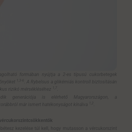
agolható formában nyújtja a 2-es típusú cukorbetegek
1,3-6
lőnyöket
. A Rybelsus a glikémiás kontroll biztosításán
1,7
ikus rizikó mérsékléséhez
.
ik generációja is elérhető Magyarországon, a
1,2
korábbról már ismert hatékonyságot kínálva
.
 vércukorszintcsökkentők
bétesz kezelése túl kell, hogy mutasson a vércukorszint