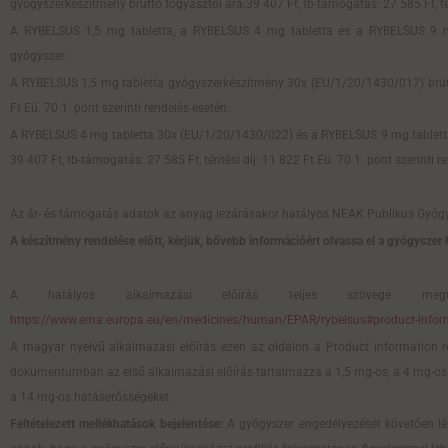
gyógyszerkészítmény bruttó fogyasztói ára:39 407 Ft, tb-támogatás: 27 585 Ft, térít
A RYBELSUS 1,5 mg tabletta, a RYBELSUS 4 mg tabletta és a RYBELSUS 9 mg 
gyógyszer.
A RYBELSUS 1,5 mg tabletta gyógyszerkészítmény 30x (EU/1/20/1430/017) bruttó f
Ft Eü. 70 1. pont szerinti rendelés esetén.
A RYBELSUS 4 mg tabletta 30x (EU/1/20/1430/022) és a RYBELSUS 9 mg tabletta
39 407 Ft, tb-támogatás: 27 585 Ft, térítési díj: 11 822 Ft Eü. 70 1. pont szerinti r
Az ár- és támogatás adatok az anyag lezárásakor hatályos NEAK Publikus Gyógy
A készítmény rendelése előtt, kérjük, bővebb információért olvassa el a gyógyszer h
A hatályos alkalmazási előírás teljes szövege megta
https://www.ema.europa.eu/en/medicines/human/EPAR/rybelsus#product-inform
A magyar nyelvű alkalmazási előírás ezen az oldalon a Product information rés
dokumentumban az első alkalmazási előírás tartalmazza a 1,5 mg-os, a 4 mg-os 
a 14 mg-os hatáserősségeket.
Feltételezett mellékhatások bejelentése:
A gyógyszer engedélyezését követően lén