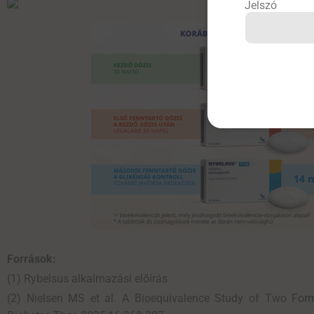
Jelszó
Források:
(1) Rybelsus alkalmazási előírás
(2) Nielsen MS et al. A Bioequivalence Study of Two Formu