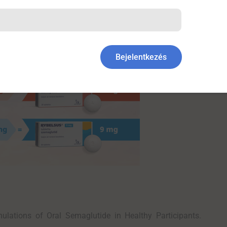
Bejelentkezés
lations of Oral Semaglutide in Healthy Participants.