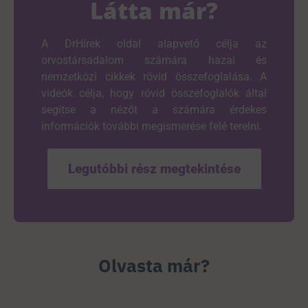
Látta már?
A DrHírek oldal alapvető célja az
orvostársadalom számára hazai és
nemzetközi cikkek rövid összefoglalása. A
videók célja, hogy rövid összefoglalók által
segítse a nézőt a számára érdekes
információk további megismerése felé terelni.
Legutóbbi rész megtekintése
Olvasta már?