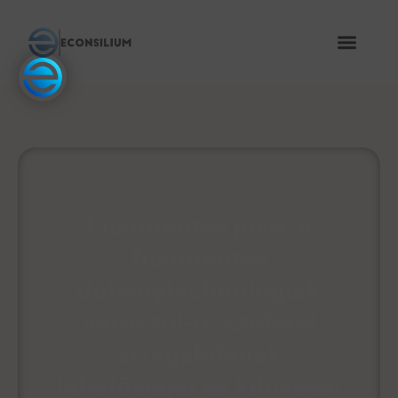
Füstmentes jövő: a
füstmentes
dohánytechnológiák
aeroszol-összetétel
vizsgálatának
lehetőségei és kihívásai