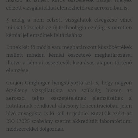
hosszú az ismert káros összetevők listája, melyek
célzott vizsgálatokkal elemezhetők az aeroszolban is,
§ addig a nem célzott vizsgálatok elvégzése vihet
minket közelebb az új technológia ezidáig ismeretlen
kémiai jellemzőinek feltárásához.
Ennek két fő módja van: meghatározott küszöbértékek
mellett minden kémiai összetevő meghatározása,
illetve a kémiai összetevők kizárásos alapon történő
elemzése.
Goujon-Ginglinger hangsúlyozta azt is, hogy nagyon
érzékeny vizsgálatokra van szükség, hiszen az
aeroszol teljes összetételének elemzéséhez a
kutatásnak rendkívül alacsony koncentrációban jelen
lévő anyagokra is ki kell terjednie. Kutatóik ezért az
ISO 17025 szabvány szerint akkreditált laboratóriumi
módszerekkel dolgoznak.