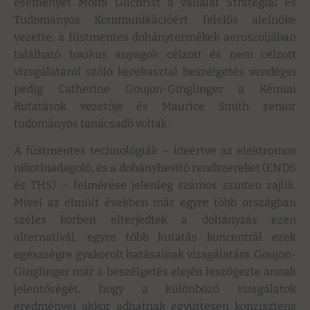
eseményét Moira Gilchrist a vállalat Stratégiai és
Tudományos Kommunikációért felelős alelnöke
vezette, a füstmentes dohánytermékek aeroszoljában
található toxikus anyagok célzott és nem célzott
vizsgálatáról szóló kerekasztal beszélgetés vendégei
pedig Catherine Goujon-Ginglinger a Kémiai
Kutatások vezetője és Maurice Smith senior
tudományos tanácsadó voltak.
A füstmentes technológiák – ideértve az elektromos
nikotinadagoló, és a dohányhevítő rendszereket (ENDS
és THS) – felmérése jelenleg számos szinten zajlik.
Mivel az elmúlt években már egyre több országban
széles körben elterjedtek a dohányzás ezen
alternatívái, egyre több kutatás koncentrál ezek
egészségre gyakorolt hatásainak vizsgálatára. Goujon-
Ginglinger már a beszélgetés elején leszögezte annak
jelentőségét, hogy a különböző vizsgálatok
eredményei akkor adhatnak együttesen konzisztens