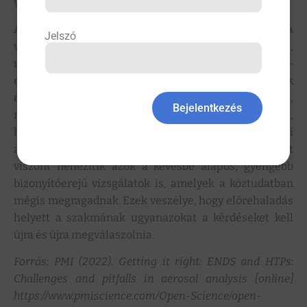
vizsgálatokkal kaphatunk.
A tudományos bizonyítékok értékelésekor fontos a
Jelszó
vizsgálat logikájának és a módszertanának megértése,
mielőtt következtetéseket vonnánk le abból, hogy egy-
egy vizsgálati eredmény hogyan viszonyul mások
eredményeihez – hangsúlyozta Smith. Mint mondta,
Bejelentkezés
rendkívül sokat profitálhat a kutatás-fejlesztés abból,
ha kritikus szemlélet és szakmai párbeszéd alakul ki
az adott kutatási területen. A tiszta helyzetértékelést
viszont nehezítik azok a kevésbé alapos, gyengébb
bizonyítóerejű vizsgálatok is, amelyek a köztudatban
mégis megragadnak. Ezek veszélye, hogy előrehaladás
helyett a szakmának ugyanazokat a kérdéseket kell
újra és újra megválaszolnia.
Forrás: PMI (2022). Getting it right: ENDS and HTPs:
Challenges and pitfalls in aerosol analysis [online]
https://www.pmiscience.com/Open-Science/open-