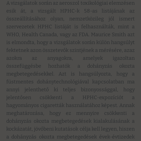
A vizsgálatok során az aeroszol toxikológiai elemzésen
esik át, a vizsgált HPHC-k 58-as listájának az
összeállításához olyan, nemzetközileg jól ismert
szervezetek HPHC listáját is felhasználták, mint a
WHO, Health Canada, vagy az FDA. Maurice Smith azt
is elmondta, hogy a vizsgálatok során külön hangsúlyt
fektetnek azon összetevők szintjének a mérésére, azaz
azokra az anyagokra, amelyek igazoltan
összefüggésbe hozhatók a dohányzás okozta
megbetegedésekkel. Azt is hangsúlyozta, hogy a
füstmentes dohánytechnológiával kapcsolatban ma
annyi jelenthető ki teljes bizonyossággal, hogy
jelentősen csökkenti a HPHC-expozíciót a
hagyományos cigaretták használatához képest. Annak
meghatározása, hogy ez mennyire csökkenti a
dohányzás okozta megbetegedések kialakulásának a
kockázatát, jövőbeni kutatások célja kell legyen, hiszen
a dohányzás okozta megbetegedések évek-évtizedek