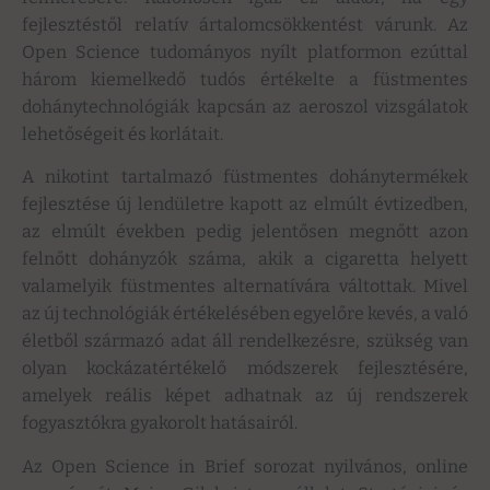
fejlesztéstől relatív ártalomcsökkentést várunk. Az
Open Science tudományos nyílt platformon ezúttal
három kiemelkedő tudós értékelte a füstmentes
dohánytechnológiák kapcsán az aeroszol vizsgálatok
lehetőségeit és korlátait.
A nikotint tartalmazó füstmentes dohánytermékek
fejlesztése új lendületre kapott az elmúlt évtizedben,
az elmúlt években pedig jelentősen megnőtt azon
felnőtt dohányzók száma, akik a cigaretta helyett
valamelyik füstmentes alternatívára váltottak. Mivel
az új technológiák értékelésében egyelőre kevés, a való
életből származó adat áll rendelkezésre, szükség van
olyan kockázatértékelő módszerek fejlesztésére,
amelyek reális képet adhatnak az új rendszerek
fogyasztókra gyakorolt hatásairól.
Az Open Science in Brief sorozat nyilvános, online