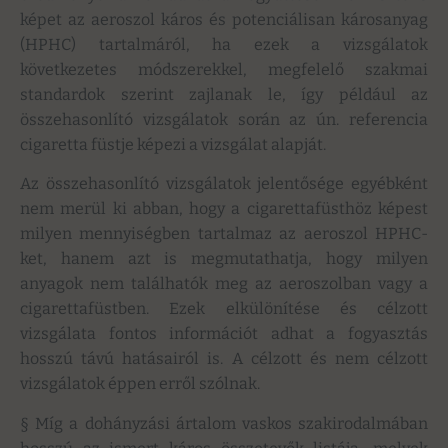
képet az aeroszol káros és potenciálisan károsanyag
(HPHC) tartalmáról, ha ezek a vizsgálatok
következetes módszerekkel, megfelelő szakmai
standardok szerint zajlanak le, így például az
összehasonlító vizsgálatok során az ún. referencia
cigaretta füstje képezi a vizsgálat alapját.
Az összehasonlító vizsgálatok jelentősége egyébként
nem merül ki abban, hogy a cigarettafüsthöz képest
milyen mennyiségben tartalmaz az aeroszol HPHC-
ket, hanem azt is megmutathatja, hogy milyen
anyagok nem találhatók meg az aeroszolban vagy a
cigarettafüstben. Ezek elkülönítése és célzott
vizsgálata fontos információt adhat a fogyasztás
hosszú távú hatásairól is. A célzott és nem célzott
vizsgálatok éppen erről szólnak.
§ Míg a dohányzási ártalom vaskos szakirodalmában